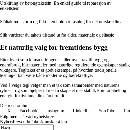
Utskifting av betongtakstein: En enkel guide til reparasjon av
enkeltstein
Ståltak mot storm og fukt – en holdbar løsning for det norske klimaet
Slik vurderer du takets tilstand ut fra alder, materiale og slitasje
Et naturlig valg for fremtidens bygg
Etter hvert som klimaendringene stiller nye krav til bygg og
energibruk, blir materialer med naturlige regulerende egenskaper stadig
viktigere. Tegltaket er et godt eksempel på hvordan tradisjonelle
løsninger kan være både moderne og bærekraftige.
Ved å velge tegl velger man et tak som samarbeider med naturens
rytme – og som hjelper til med å skape et mer stabilt, komfortabelt og
energieffektivt inneklima året rundt.
Del med omhu
X
Facebook
Instagram
LinkedIn
YouTube
Pin
Følg med - få vårt nyhetsbrev
Nyhetsbrevet du faktisk ønsker å lese.