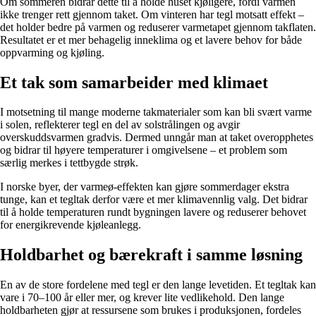
Om sommeren bidrar dette til å holde huset kjøligere, fordi varmen
ikke trenger rett gjennom taket. Om vinteren har tegl motsatt effekt –
det holder bedre på varmen og reduserer varmetapet gjennom takflaten.
Resultatet er et mer behagelig inneklima og et lavere behov for både
oppvarming og kjøling.
Et tak som samarbeider med klimaet
I motsetning til mange moderne takmaterialer som kan bli svært varme
i solen, reflekterer tegl en del av solstrålingen og avgir
overskuddsvarmen gradvis. Dermed unngår man at taket overopphetes
og bidrar til høyere temperaturer i omgivelsene – et problem som
særlig merkes i tettbygde strøk.
I norske byer, der varmeø-effekten kan gjøre sommerdager ekstra
tunge, kan et tegltak derfor være et mer klimavennlig valg. Det bidrar
til å holde temperaturen rundt bygningen lavere og reduserer behovet
for energikrevende kjøleanlegg.
Holdbarhet og bærekraft i samme løsning
En av de store fordelene med tegl er den lange levetiden. Et tegltak kan
vare i 70–100 år eller mer, og krever lite vedlikehold. Den lange
holdbarheten gjør at ressursene som brukes i produksjonen, fordeles