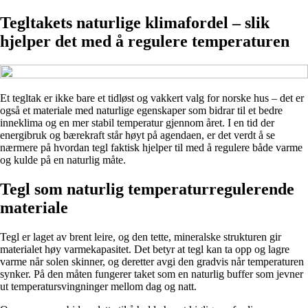
Tegltakets naturlige klimafordel – slik
hjelper det med å regulere temperaturen
Et tegltak er ikke bare et tidløst og vakkert valg for norske hus – det er
også et materiale med naturlige egenskaper som bidrar til et bedre
inneklima og en mer stabil temperatur gjennom året. I en tid der
energibruk og bærekraft står høyt på agendaen, er det verdt å se
nærmere på hvordan tegl faktisk hjelper til med å regulere både varme
og kulde på en naturlig måte.
Tegl som naturlig temperaturregulerende
materiale
Tegl er laget av brent leire, og den tette, mineralske strukturen gir
materialet høy varmekapasitet. Det betyr at tegl kan ta opp og lagre
varme når solen skinner, og deretter avgi den gradvis når temperaturen
synker. På den måten fungerer taket som en naturlig buffer som jevner
ut temperatursvingninger mellom dag og natt.