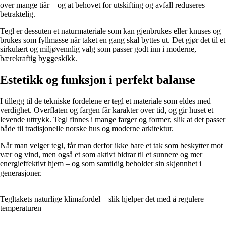
over mange tiår – og at behovet for utskifting og avfall reduseres
betraktelig.
Tegl er dessuten et naturmateriale som kan gjenbrukes eller knuses og
brukes som fyllmasse når taket en gang skal byttes ut. Det gjør det til et
sirkulært og miljøvennlig valg som passer godt inn i moderne,
bærekraftig byggeskikk.
Estetikk og funksjon i perfekt balanse
I tillegg til de tekniske fordelene er tegl et materiale som eldes med
verdighet. Overflaten og fargen får karakter over tid, og gir huset et
levende uttrykk. Tegl finnes i mange farger og former, slik at det passer
både til tradisjonelle norske hus og moderne arkitektur.
Når man velger tegl, får man derfor ikke bare et tak som beskytter mot
vær og vind, men også et som aktivt bidrar til et sunnere og mer
energieffektivt hjem – og som samtidig beholder sin skjønnhet i
generasjoner.
Tegltakets naturlige klimafordel – slik hjelper det med å regulere
temperaturen