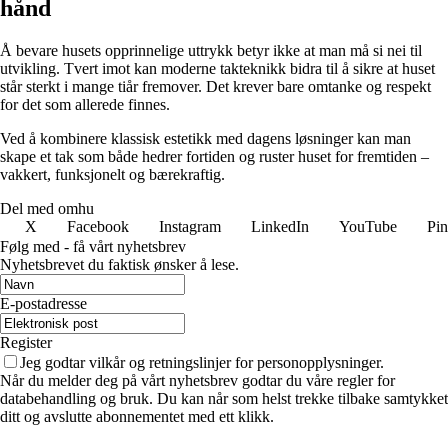
hånd
Å bevare husets opprinnelige uttrykk betyr ikke at man må si nei til
utvikling. Tvert imot kan moderne takteknikk bidra til å sikre at huset
står sterkt i mange tiår fremover. Det krever bare omtanke og respekt
for det som allerede finnes.
Ved å kombinere klassisk estetikk med dagens løsninger kan man
skape et tak som både hedrer fortiden og ruster huset for fremtiden –
vakkert, funksjonelt og bærekraftig.
Del med omhu
X
Facebook
Instagram
LinkedIn
YouTube
Pin
Følg med - få vårt nyhetsbrev
Nyhetsbrevet du faktisk ønsker å lese.
E-postadresse
Register
Jeg godtar vilkår og retningslinjer for personopplysninger.
Når du melder deg på vårt nyhetsbrev godtar du våre regler for
databehandling og bruk. Du kan når som helst trekke tilbake samtykket
ditt og avslutte abonnementet med ett klikk.