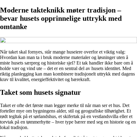
Moderne takteknikk møter tradisjon –
bevar husets opprinnelige uttrykk med
omtanke
Når taket skal fornyes, står mange huseiere overfor et viktig valg:
Hvordan kan man ta i bruk moderne materialer og løsninger uten å
miste husets særpreg og historiske sjel? Et tak handler ikke bare om å
holde vær og vind ute – det er en sentral del av husets identitet. Med
riktig planlegging kan man kombinere tradisjonelt uttrykk med dagens
krav til kvalitet, energieffektivitet og bærekraft.
Taket som husets signatur
Taket er ofte det første man legger merke til når man ser et hus. Det
forteller mye om bygningens alder, stil og geografiske tilhørighet. Et
rødt tegltak på et sørlandshus, et skifertak på en vestlandsvilla eller et
torvtak på en tømmerhytte – hver type bærer med seg en historie og en
lokal tradisjon.