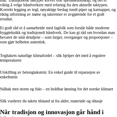
mål. Tradisjonelle taktyper krever ofte spesialkunnskap, og det er
viktig å velge håndverkere med erfaring fra den aktuelle taktypen.
Korrekt legging av tegl, nøyaktige beslag rundt piper og karnapper, og
riktig utforming av møne og takrenner er avgjørende for et godt
resultat.
Et godt råd er å samarbeide med fagfolk som forstår både moderne
byggteknikk og tradisjonelt håndverk. De kan gi råd om hvordan man
bevarer de små detaljene – som farger, overganger og proporsjoner –
som gjør helheten autentisk.
Tegltakets naturlige klimafordel – slik hjelper det med å regulere
temperaturen
Utskifting av betongtakstein: En enkel guide til reparasjon av
enkeltstein
Ståltak mot storm og fukt – en holdbar løsning for det norske klimaet
Slik vurderer du takets tilstand ut fra alder, materiale og slitasje
Når tradisjon og innovasjon går hånd i