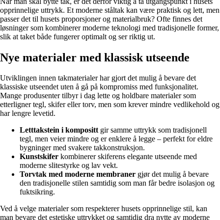
Når man skal bytte tak, er det derfor viktig å ta utgangspunkt i husets
opprinnelige uttrykk. Et moderne ståltak kan være praktisk og lett, men
passer det til husets proporsjoner og materialbruk? Ofte finnes det
løsninger som kombinerer moderne teknologi med tradisjonelle former,
slik at taket både fungerer optimalt og ser riktig ut.
Nye materialer med klassisk utseende
Utviklingen innen takmaterialer har gjort det mulig å bevare det
klassiske utseendet uten å gå på kompromiss med funksjonalitet.
Mange produsenter tilbyr i dag lette og holdbare materialer som
etterligner tegl, skifer eller torv, men som krever mindre vedlikehold og
har lengre levetid.
Letttakstein i kompositt
gir samme uttrykk som tradisjonell
tegl, men veier mindre og er enklere å legge – perfekt for eldre
bygninger med svakere takkonstruksjon.
Kunstskifer
kombinerer skiferens elegante utseende med
moderne slitestyrke og lav vekt.
Torvtak med moderne membraner
gjør det mulig å bevare
den tradisjonelle stilen samtidig som man får bedre isolasjon og
fuktsikring.
Ved å velge materialer som respekterer husets opprinnelige stil, kan
man bevare det estetiske uttrykket og samtidig dra nytte av moderne