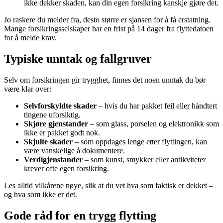
ikke dekker skaden, kan din egen forsikring kanskje gjøre det.
Jo raskere du melder fra, desto større er sjansen for å få erstatning.
Mange forsikringsselskaper har en frist på 14 dager fra flyttedatoen
for å melde krav.
Typiske unntak og fallgruver
Selv om forsikringen gir trygghet, finnes det noen unntak du bør
være klar over:
Selvforskyldte skader
– hvis du har pakket feil eller håndtert
tingene uforsiktig.
Skjøre gjenstander
– som glass, porselen og elektronikk som
ikke er pakket godt nok.
Skjulte skader
– som oppdages lenge etter flyttingen, kan
være vanskelige å dokumentere.
Verdigjenstander
– som kunst, smykker eller antikviteter
krever ofte egen forsikring.
Les alltid vilkårene nøye, slik at du vet hva som faktisk er dekket –
og hva som ikke er det.
Gode råd for en trygg flytting