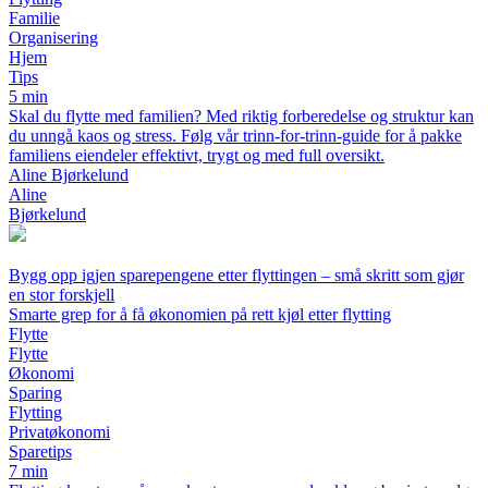
Familie
Organisering
Hjem
Tips
5 min
Skal du flytte med familien? Med riktig forberedelse og struktur kan
du unngå kaos og stress. Følg vår trinn-for-trinn-guide for å pakke
familiens eiendeler effektivt, trygt og med full oversikt.
Aline Bjørkelund
Aline
Bjørkelund
Bygg opp igjen sparepengene etter flyttingen – små skritt som gjør
en stor forskjell
Smarte grep for å få økonomien på rett kjøl etter flytting
Flytte
Flytte
Økonomi
Sparing
Flytting
Privatøkonomi
Sparetips
7 min