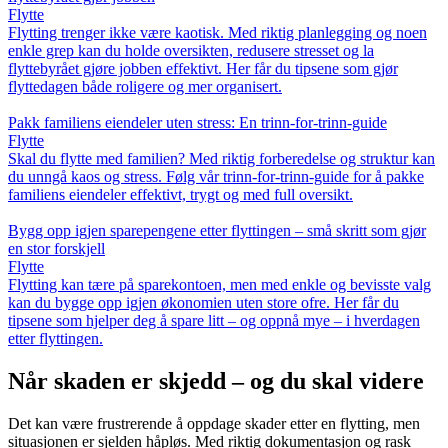
Flytte
Flytting trenger ikke være kaotisk. Med riktig planlegging og noen
enkle grep kan du holde oversikten, redusere stresset og la
flyttebyrået gjøre jobben effektivt. Her får du tipsene som gjør
flyttedagen både roligere og mer organisert.
Pakk familiens eiendeler uten stress: En trinn-for-trinn-guide
Flytte
Skal du flytte med familien? Med riktig forberedelse og struktur kan
du unngå kaos og stress. Følg vår trinn-for-trinn-guide for å pakke
familiens eiendeler effektivt, trygt og med full oversikt.
Bygg opp igjen sparepengene etter flyttingen – små skritt som gjør
en stor forskjell
Flytte
Flytting kan tære på sparekontoen, men med enkle og bevisste valg
kan du bygge opp igjen økonomien uten store ofre. Her får du
tipsene som hjelper deg å spare litt – og oppnå mye – i hverdagen
etter flyttingen.
Når skaden er skjedd – og du skal videre
Det kan være frustrerende å oppdage skader etter en flytting, men
situasjonen er sjelden håpløs. Med riktig dokumentasjon og rask