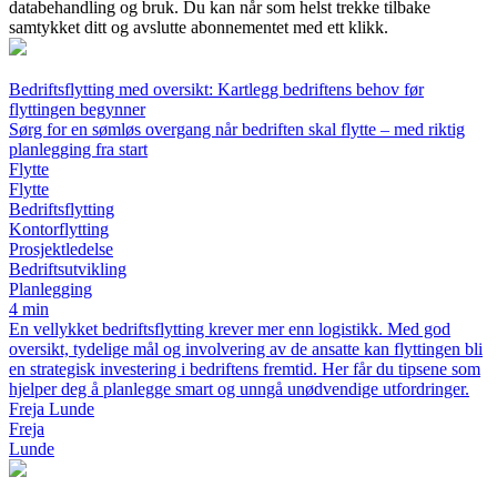
databehandling og bruk. Du kan når som helst trekke tilbake
samtykket ditt og avslutte abonnementet med ett klikk.
Bedriftsflytting med oversikt: Kartlegg bedriftens behov før
flyttingen begynner
Sørg for en sømløs overgang når bedriften skal flytte – med riktig
planlegging fra start
Flytte
Flytte
Bedriftsflytting
Kontorflytting
Prosjektledelse
Bedriftsutvikling
Planlegging
4 min
En vellykket bedriftsflytting krever mer enn logistikk. Med god
oversikt, tydelige mål og involvering av de ansatte kan flyttingen bli
en strategisk investering i bedriftens fremtid. Her får du tipsene som
hjelper deg å planlegge smart og unngå unødvendige utfordringer.
Freja Lunde
Freja
Lunde