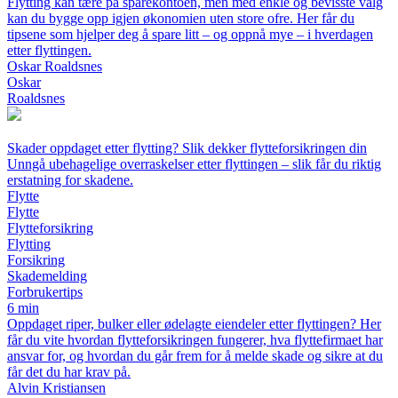
Flytting kan tære på sparekontoen, men med enkle og bevisste valg
kan du bygge opp igjen økonomien uten store ofre. Her får du
tipsene som hjelper deg å spare litt – og oppnå mye – i hverdagen
etter flyttingen.
Oskar Roaldsnes
Oskar
Roaldsnes
Skader oppdaget etter flytting? Slik dekker flytteforsikringen din
Unngå ubehagelige overraskelser etter flyttingen – slik får du riktig
erstatning for skadene.
Flytte
Flytte
Flytteforsikring
Flytting
Forsikring
Skademelding
Forbrukertips
6 min
Oppdaget riper, bulker eller ødelagte eiendeler etter flyttingen? Her
får du vite hvordan flytteforsikringen fungerer, hva flyttefirmaet har
ansvar for, og hvordan du går frem for å melde skade og sikre at du
får det du har krav på.
Alvin Kristiansen