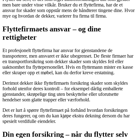
men bare under visse vilkår. Bruker du et flyttefirma, har de et
ansvar for skader som oppstår mens de håndterer tingene dine. Hvor
mye og hvordan de dekker, varierer fra firma til firma.
Flyttefirmaets ansvar – og dine
rettigheter
Et profesjonelt flyttefirma har ansvar for gjenstandene de
transporterer, men ansvaret er ikke ubegrenset. De fleste firmaer har
en transportforsikring som dekker skader som skyldes feil eller
uaktsomhet fra flyttepersonellet. Hvis en flyttemann mister en kasse
eller skraper opp et møbel, kan du derfor kreve erstatning.
Derimot dekker ikke flyttefirmaets forsikring skader som skyldes
forhold utenfor deres kontroll – for eksempel dårlig emballerte
gjenstander, skrøpelige ting uten beskyttelse eller uforutsette
hendelser som glatte trapper eller værforhold.
Det er lurt å spørre flyttefirmaet på forhånd hvordan forsikringen
deres fungerer, og om du kan kjøpe ekstra dekning dersom du har
spesielt verdifulle eiendeler.
Din egen forsikring – når du flytter selv