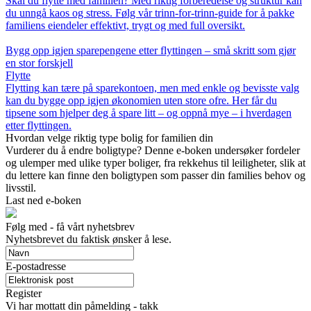
Skal du flytte med familien? Med riktig forberedelse og struktur kan
du unngå kaos og stress. Følg vår trinn-for-trinn-guide for å pakke
familiens eiendeler effektivt, trygt og med full oversikt.
Bygg opp igjen sparepengene etter flyttingen – små skritt som gjør
en stor forskjell
Flytte
Flytting kan tære på sparekontoen, men med enkle og bevisste valg
kan du bygge opp igjen økonomien uten store ofre. Her får du
tipsene som hjelper deg å spare litt – og oppnå mye – i hverdagen
etter flyttingen.
Hvordan velge riktig type bolig for familien din
Vurderer du å endre boligtype? Denne e-boken undersøker fordeler
og ulemper med ulike typer boliger, fra rekkehus til leiligheter, slik at
du lettere kan finne den boligtypen som passer din families behov og
livsstil.
Last ned e-boken
Følg med - få vårt nyhetsbrev
Nyhetsbrevet du faktisk ønsker å lese.
E-postadresse
Register
Vi har mottatt din påmelding - takk