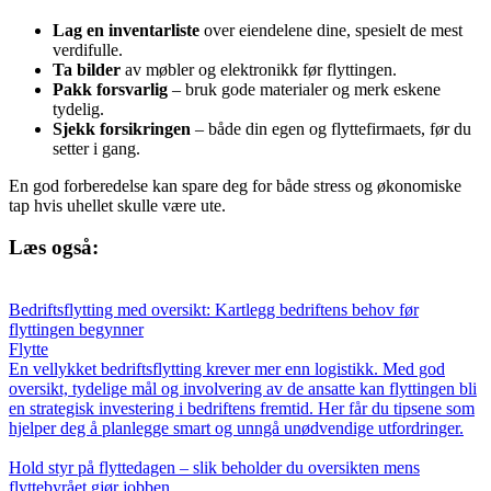
Lag en inventarliste
over eiendelene dine, spesielt de mest
verdifulle.
Ta bilder
av møbler og elektronikk før flyttingen.
Pakk forsvarlig
– bruk gode materialer og merk eskene
tydelig.
Sjekk forsikringen
– både din egen og flyttefirmaets, før du
setter i gang.
En god forberedelse kan spare deg for både stress og økonomiske
tap hvis uhellet skulle være ute.
Læs også:
Bedriftsflytting med oversikt: Kartlegg bedriftens behov før
flyttingen begynner
Flytte
En vellykket bedriftsflytting krever mer enn logistikk. Med god
oversikt, tydelige mål og involvering av de ansatte kan flyttingen bli
en strategisk investering i bedriftens fremtid. Her får du tipsene som
hjelper deg å planlegge smart og unngå unødvendige utfordringer.
Hold styr på flyttedagen – slik beholder du oversikten mens
flyttebyrået gjør jobben