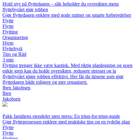
Hold styr på flyttedagen – slik beholder du oversikten mens
flyttebyrået gjør jobben
Gjør flyttedagen enklere med gode rutiner og smarte forberedelser
Flytte
Flytte
Flytting
Organisering
Hjem
Flyttebyrå
Tips og Råd
3 min
Flytting trenger ikke være kaotisk. Med riktig planlegging og noen
enkle grep kan du holde oversikten, redusere stresset og la
flyttebyrået gjøre jobben effektivt. Her får du tipsene som gjør
flyttedagen både roligere og mer organisert.
Iben Jakobsen
Iben
Jakobsen
Pakk familiens eiendeler uten stress: En trinn-for-trinn-guide
Gjør flytteprosessen enklere med praktiske tips og en tydelig plan
Flytte
Flytte
Flytting