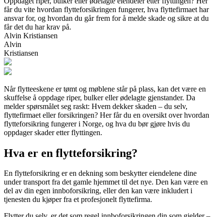
Oppdaget riper, bulker eller ødelagte eiendeler etter flyttingen? Her
får du vite hvordan flytteforsikringen fungerer, hva flyttefirmaet har
ansvar for, og hvordan du går frem for å melde skade og sikre at du
får det du har krav på.
Alvin Kristiansen
Alvin
Kristiansen
Når flytteeskene er tømt og møblene står på plass, kan det være en
skuffelse å oppdage riper, bulker eller ødelagte gjenstander. Da
melder spørsmålet seg raskt: Hvem dekker skaden – du selv,
flyttefirmaet eller forsikringen? Her får du en oversikt over hvordan
flytteforsikring fungerer i Norge, og hva du bør gjøre hvis du
oppdager skader etter flyttingen.
Hva er en flytteforsikring?
En flytteforsikring er en dekning som beskytter eiendelene dine
under transport fra det gamle hjemmet til det nye. Den kan være en
del av din egen innboforsikring, eller den kan være inkludert i
tjenesten du kjøper fra et profesjonelt flyttefirma.
Flytter du selv, er det som regel innboforsikringen din som gjelder –