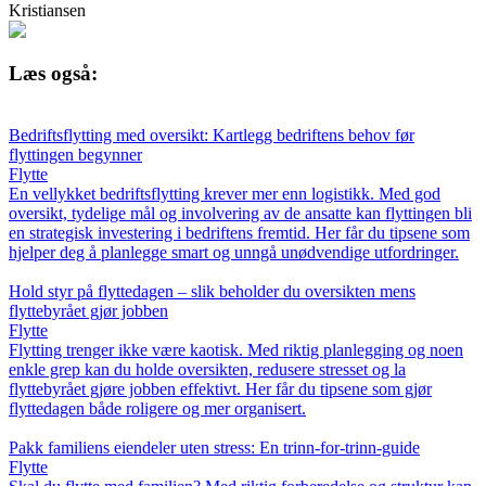
Kristiansen
Læs også:
Bedriftsflytting med oversikt: Kartlegg bedriftens behov før
flyttingen begynner
Flytte
En vellykket bedriftsflytting krever mer enn logistikk. Med god
oversikt, tydelige mål og involvering av de ansatte kan flyttingen bli
en strategisk investering i bedriftens fremtid. Her får du tipsene som
hjelper deg å planlegge smart og unngå unødvendige utfordringer.
Hold styr på flyttedagen – slik beholder du oversikten mens
flyttebyrået gjør jobben
Flytte
Flytting trenger ikke være kaotisk. Med riktig planlegging og noen
enkle grep kan du holde oversikten, redusere stresset og la
flyttebyrået gjøre jobben effektivt. Her får du tipsene som gjør
flyttedagen både roligere og mer organisert.
Pakk familiens eiendeler uten stress: En trinn-for-trinn-guide
Flytte