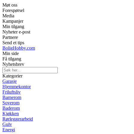
Møt oss
Forespørsel
Media
Kampanjer
Min tilgang
Nyheter e-post
Partnere
Send et tips
BoligHobby.com
Min side
Få tilgang
Nyhetsbrev
Kategorier
Garasje
Hjemmekontor
Friluftsliv
Barnerom
Soverom
Baderom
Kjøkken
Rørleggerarbeid
Gulv
Energi