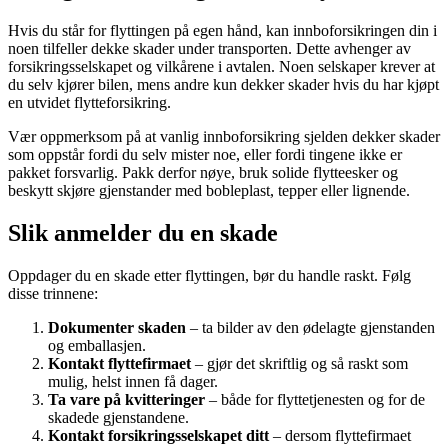
Hvis du står for flyttingen på egen hånd, kan innboforsikringen din i
noen tilfeller dekke skader under transporten. Dette avhenger av
forsikringsselskapet og vilkårene i avtalen. Noen selskaper krever at
du selv kjører bilen, mens andre kun dekker skader hvis du har kjøpt
en utvidet flytteforsikring.
Vær oppmerksom på at vanlig innboforsikring sjelden dekker skader
som oppstår fordi du selv mister noe, eller fordi tingene ikke er
pakket forsvarlig. Pakk derfor nøye, bruk solide flytteesker og
beskytt skjøre gjenstander med bobleplast, tepper eller lignende.
Slik anmelder du en skade
Oppdager du en skade etter flyttingen, bør du handle raskt. Følg
disse trinnene:
Dokumenter skaden
– ta bilder av den ødelagte gjenstanden
og emballasjen.
Kontakt flyttefirmaet
– gjør det skriftlig og så raskt som
mulig, helst innen få dager.
Ta vare på kvitteringer
– både for flyttetjenesten og for de
skadede gjenstandene.
Kontakt forsikringsselskapet ditt
– dersom flyttefirmaet