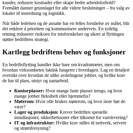
kunder, redusere kostnader eller skape bedre arbeidsforhold?
Formålet danner grunnlaget for alle videre beslutninger – fra valg av
lokaler til innredning og logistikk.
Når både ledelsen og de ansatte har en felles forståelse av målet, blir
det enklere å prioritere og kommunisere underveis. En tydelig
retning reduserer risikoen for misforståelser og sikrer at flyttingen
støtter bedriftens strategi.
Kartlegg bedriftens behov og funksjoner
En bedriftsflytting handler ikke bare om kvadratmeter, men om
hvordan virksomheten faktisk fungerer i hverdagen. Lag en detaljert
oversikt over hvordan de ulike avdelingene jobber, og hvilke krav
de har til plass, utstyr og samarbeid.
Kontorplasser:
Hvor mange faste plasser trengs, og hvor
mange jobber fleksibelt eller hjemmefra?
Møterom:
Hvor ofte brukes møterom, og hvor store bør de
være?
Lager og produksjon:
Krever bedriften spesielle
installasjoner, sikkerhetssoner eller tilkomst for varelevering?
IT og infrastruktur:
Hvilke krav stilles til nettverk, servere
og strømforsyning?