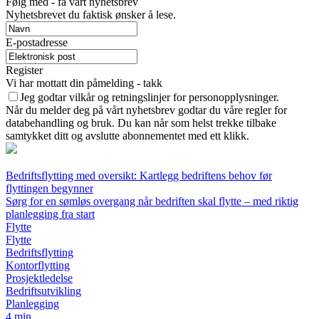
Følg med - få vårt nyhetsbrev
Nyhetsbrevet du faktisk ønsker å lese.
E-postadresse
Register
Vi har mottatt din påmelding - takk
Jeg godtar vilkår og retningslinjer for personopplysninger.
Når du melder deg på vårt nyhetsbrev godtar du våre regler for
databehandling og bruk. Du kan når som helst trekke tilbake
samtykket ditt og avslutte abonnementet med ett klikk.
Bedriftsflytting med oversikt: Kartlegg bedriftens behov før
flyttingen begynner
Sørg for en sømløs overgang når bedriften skal flytte – med riktig
planlegging fra start
Flytte
Flytte
Bedriftsflytting
Kontorflytting
Prosjektledelse
Bedriftsutvikling
Planlegging
4 min