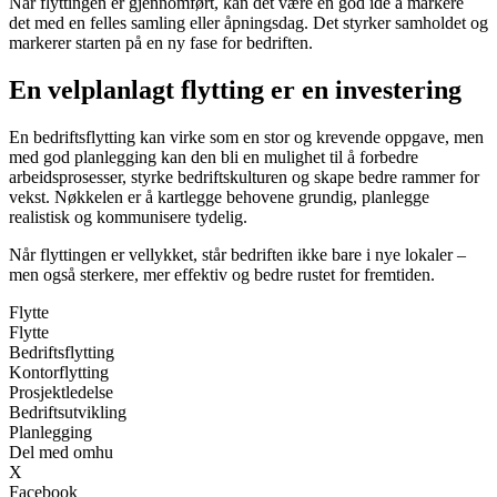
Når flyttingen er gjennomført, kan det være en god idé å markere
det med en felles samling eller åpningsdag. Det styrker samholdet og
markerer starten på en ny fase for bedriften.
En velplanlagt flytting er en investering
En bedriftsflytting kan virke som en stor og krevende oppgave, men
med god planlegging kan den bli en mulighet til å forbedre
arbeidsprosesser, styrke bedriftskulturen og skape bedre rammer for
vekst. Nøkkelen er å kartlegge behovene grundig, planlegge
realistisk og kommunisere tydelig.
Når flyttingen er vellykket, står bedriften ikke bare i nye lokaler –
men også sterkere, mer effektiv og bedre rustet for fremtiden.
Flytte
Flytte
Bedriftsflytting
Kontorflytting
Prosjektledelse
Bedriftsutvikling
Planlegging
Del med omhu
X
Facebook