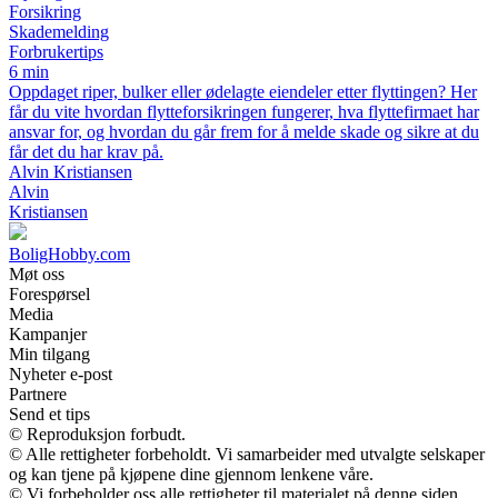
Forsikring
Skademelding
Forbrukertips
6 min
Oppdaget riper, bulker eller ødelagte eiendeler etter flyttingen? Her
får du vite hvordan flytteforsikringen fungerer, hva flyttefirmaet har
ansvar for, og hvordan du går frem for å melde skade og sikre at du
får det du har krav på.
Alvin Kristiansen
Alvin
Kristiansen
BoligHobby.com
Møt oss
Forespørsel
Media
Kampanjer
Min tilgang
Nyheter e-post
Partnere
Send et tips
© Reproduksjon forbudt.
© Alle rettigheter forbeholdt. Vi samarbeider med utvalgte selskaper
og kan tjene på kjøpene dine gjennom lenkene våre.
© Vi forbeholder oss alle rettigheter til materialet på denne siden.