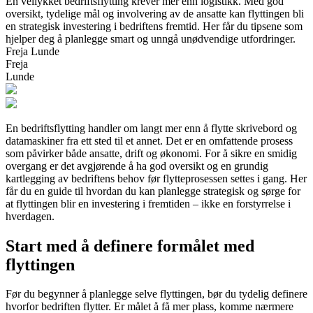
En vellykket bedriftsflytting krever mer enn logistikk. Med god
oversikt, tydelige mål og involvering av de ansatte kan flyttingen bli
en strategisk investering i bedriftens fremtid. Her får du tipsene som
hjelper deg å planlegge smart og unngå unødvendige utfordringer.
Freja Lunde
Freja
Lunde
En bedriftsflytting handler om langt mer enn å flytte skrivebord og
datamaskiner fra ett sted til et annet. Det er en omfattende prosess
som påvirker både ansatte, drift og økonomi. For å sikre en smidig
overgang er det avgjørende å ha god oversikt og en grundig
kartlegging av bedriftens behov før flytteprosessen settes i gang. Her
får du en guide til hvordan du kan planlegge strategisk og sørge for
at flyttingen blir en investering i fremtiden – ikke en forstyrrelse i
hverdagen.
Start med å definere formålet med
flyttingen
Før du begynner å planlegge selve flyttingen, bør du tydelig definere
hvorfor bedriften flytter. Er målet å få mer plass, komme nærmere