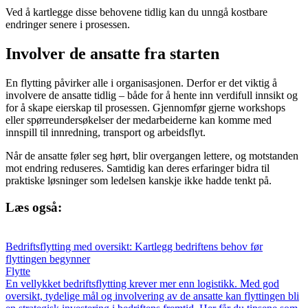
Ved å kartlegge disse behovene tidlig kan du unngå kostbare
endringer senere i prosessen.
Involver de ansatte fra starten
En flytting påvirker alle i organisasjonen. Derfor er det viktig å
involvere de ansatte tidlig – både for å hente inn verdifull innsikt og
for å skape eierskap til prosessen. Gjennomfør gjerne workshops
eller spørreundersøkelser der medarbeiderne kan komme med
innspill til innredning, transport og arbeidsflyt.
Når de ansatte føler seg hørt, blir overgangen lettere, og motstanden
mot endring reduseres. Samtidig kan deres erfaringer bidra til
praktiske løsninger som ledelsen kanskje ikke hadde tenkt på.
Læs også:
Bedriftsflytting med oversikt: Kartlegg bedriftens behov før
flyttingen begynner
Flytte
En vellykket bedriftsflytting krever mer enn logistikk. Med god
oversikt, tydelige mål og involvering av de ansatte kan flyttingen bli