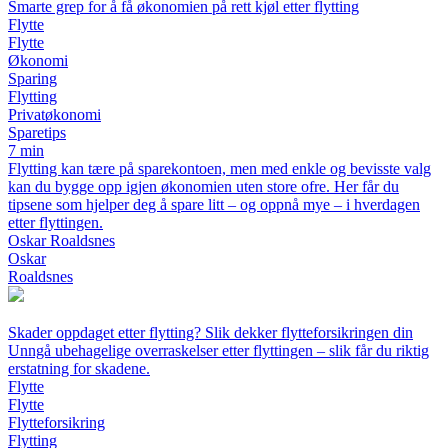
Smarte grep for å få økonomien på rett kjøl etter flytting
Flytte
Flytte
Økonomi
Sparing
Flytting
Privatøkonomi
Sparetips
7 min
Flytting kan tære på sparekontoen, men med enkle og bevisste valg
kan du bygge opp igjen økonomien uten store ofre. Her får du
tipsene som hjelper deg å spare litt – og oppnå mye – i hverdagen
etter flyttingen.
Oskar Roaldsnes
Oskar
Roaldsnes
Skader oppdaget etter flytting? Slik dekker flytteforsikringen din
Unngå ubehagelige overraskelser etter flyttingen – slik får du riktig
erstatning for skadene.
Flytte
Flytte
Flytteforsikring
Flytting