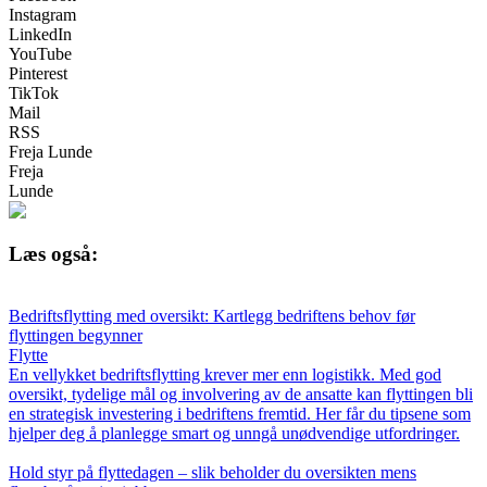
Instagram
LinkedIn
YouTube
Pinterest
TikTok
Mail
RSS
Freja Lunde
Freja
Lunde
Læs også:
Bedriftsflytting med oversikt: Kartlegg bedriftens behov før
flyttingen begynner
Flytte
En vellykket bedriftsflytting krever mer enn logistikk. Med god
oversikt, tydelige mål og involvering av de ansatte kan flyttingen bli
en strategisk investering i bedriftens fremtid. Her får du tipsene som
hjelper deg å planlegge smart og unngå unødvendige utfordringer.
Hold styr på flyttedagen – slik beholder du oversikten mens