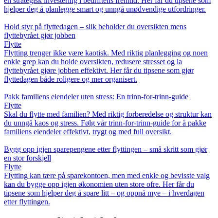
en strategisk investering i bedriftens fremtid. Her får du tipsene som
hjelper deg å planlegge smart og unngå unødvendige utfordringer.
Hold styr på flyttedagen – slik beholder du oversikten mens
flyttebyrået gjør jobben
Flytte
Flytting trenger ikke være kaotisk. Med riktig planlegging og noen
enkle grep kan du holde oversikten, redusere stresset og la
flyttebyrået gjøre jobben effektivt. Her får du tipsene som gjør
flyttedagen både roligere og mer organisert.
Pakk familiens eiendeler uten stress: En trinn-for-trinn-guide
Flytte
Skal du flytte med familien? Med riktig forberedelse og struktur kan
du unngå kaos og stress. Følg vår trinn-for-trinn-guide for å pakke
familiens eiendeler effektivt, trygt og med full oversikt.
Bygg opp igjen sparepengene etter flyttingen – små skritt som gjør
en stor forskjell
Flytte
Flytting kan tære på sparekontoen, men med enkle og bevisste valg
kan du bygge opp igjen økonomien uten store ofre. Her får du
tipsene som hjelper deg å spare litt – og oppnå mye – i hverdagen
etter flyttingen.