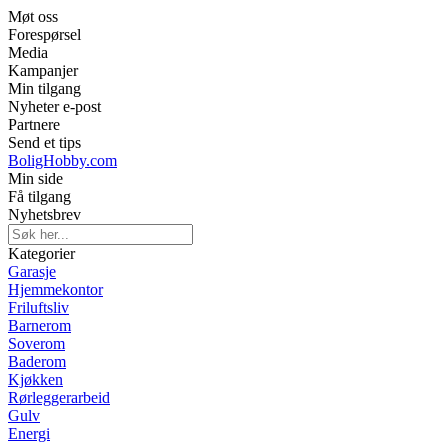
Møt oss
Forespørsel
Media
Kampanjer
Min tilgang
Nyheter e-post
Partnere
Send et tips
BoligHobby.com
Min side
Få tilgang
Nyhetsbrev
Kategorier
Garasje
Hjemmekontor
Friluftsliv
Barnerom
Soverom
Baderom
Kjøkken
Rørleggerarbeid
Gulv
Energi