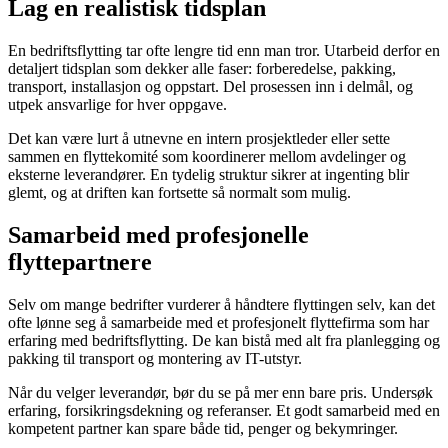
Lag en realistisk tidsplan
En bedriftsflytting tar ofte lengre tid enn man tror. Utarbeid derfor en
detaljert tidsplan som dekker alle faser: forberedelse, pakking,
transport, installasjon og oppstart. Del prosessen inn i delmål, og
utpek ansvarlige for hver oppgave.
Det kan være lurt å utnevne en intern prosjektleder eller sette
sammen en flyttekomité som koordinerer mellom avdelinger og
eksterne leverandører. En tydelig struktur sikrer at ingenting blir
glemt, og at driften kan fortsette så normalt som mulig.
Samarbeid med profesjonelle
flyttepartnere
Selv om mange bedrifter vurderer å håndtere flyttingen selv, kan det
ofte lønne seg å samarbeide med et profesjonelt flyttefirma som har
erfaring med bedriftsflytting. De kan bistå med alt fra planlegging og
pakking til transport og montering av IT-utstyr.
Når du velger leverandør, bør du se på mer enn bare pris. Undersøk
erfaring, forsikringsdekning og referanser. Et godt samarbeid med en
kompetent partner kan spare både tid, penger og bekymringer.