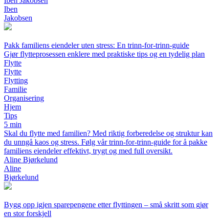
Iben Jakobsen
Iben
Jakobsen
Pakk familiens eiendeler uten stress: En trinn-for-trinn-guide
Gjør flytteprosessen enklere med praktiske tips og en tydelig plan
Flytte
Flytte
Flytting
Familie
Organisering
Hjem
Tips
5 min
Skal du flytte med familien? Med riktig forberedelse og struktur kan
du unngå kaos og stress. Følg vår trinn-for-trinn-guide for å pakke
familiens eiendeler effektivt, trygt og med full oversikt.
Aline Bjørkelund
Aline
Bjørkelund
Bygg opp igjen sparepengene etter flyttingen – små skritt som gjør
en stor forskjell