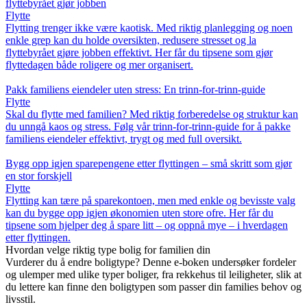
flyttebyrået gjør jobben
Flytte
Flytting trenger ikke være kaotisk. Med riktig planlegging og noen
enkle grep kan du holde oversikten, redusere stresset og la
flyttebyrået gjøre jobben effektivt. Her får du tipsene som gjør
flyttedagen både roligere og mer organisert.
Pakk familiens eiendeler uten stress: En trinn-for-trinn-guide
Flytte
Skal du flytte med familien? Med riktig forberedelse og struktur kan
du unngå kaos og stress. Følg vår trinn-for-trinn-guide for å pakke
familiens eiendeler effektivt, trygt og med full oversikt.
Bygg opp igjen sparepengene etter flyttingen – små skritt som gjør
en stor forskjell
Flytte
Flytting kan tære på sparekontoen, men med enkle og bevisste valg
kan du bygge opp igjen økonomien uten store ofre. Her får du
tipsene som hjelper deg å spare litt – og oppnå mye – i hverdagen
etter flyttingen.
Hvordan velge riktig type bolig for familien din
Vurderer du å endre boligtype? Denne e-boken undersøker fordeler
og ulemper med ulike typer boliger, fra rekkehus til leiligheter, slik at
du lettere kan finne den boligtypen som passer din families behov og
livsstil.