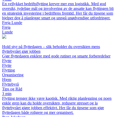
En vellykket bedriftsflytting krever mer enn logistikk. Med god
oversikt, tydelige mål og involvering av de ansatte kan flyttingen bli
en strategisk investering i bedriftens fremtid. Her får du tipsene som
hjelper deg å planlegge smart og unngå unødvendige utfordringer.
Freja Lunde
Freja
Lunde
Hold styr på flyttedagen – slik beholder du oversikten mens
flyttebyrået gjør jobben
Gjør flyttedagen enklere med gode rutiner og smarte forberedelser
Flytte
Flytte
Flytting
Organisering
Hjem
Flyttebyrå
Tips og Råd
3 min
Flytting trenger ikke være kaotisk. Med riktig planlegging og noen
enkle grep kan du holde oversikten, redusere stresset og la
flyttebyrået gjøre jobben effektivt. Her får du tipsene som gjør
flyttedagen både roligere og mer organisert.