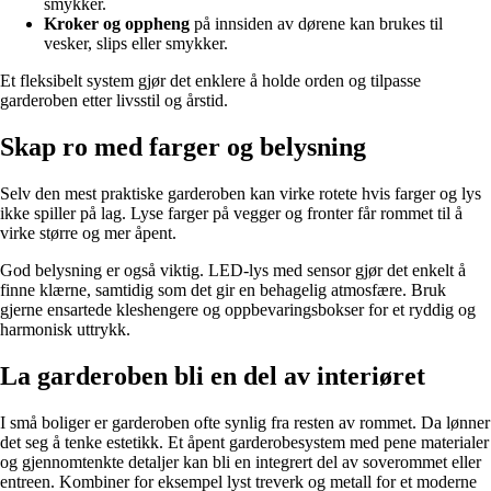
smykker.
Kroker og oppheng
på innsiden av dørene kan brukes til
vesker, slips eller smykker.
Et fleksibelt system gjør det enklere å holde orden og tilpasse
garderoben etter livsstil og årstid.
Skap ro med farger og belysning
Selv den mest praktiske garderoben kan virke rotete hvis farger og lys
ikke spiller på lag. Lyse farger på vegger og fronter får rommet til å
virke større og mer åpent.
God belysning er også viktig. LED-lys med sensor gjør det enkelt å
finne klærne, samtidig som det gir en behagelig atmosfære. Bruk
gjerne ensartede kleshengere og oppbevaringsbokser for et ryddig og
harmonisk uttrykk.
La garderoben bli en del av interiøret
I små boliger er garderoben ofte synlig fra resten av rommet. Da lønner
det seg å tenke estetikk. Et åpent garderobesystem med pene materialer
og gjennomtenkte detaljer kan bli en integrert del av soverommet eller
entreen. Kombiner for eksempel lyst treverk og metall for et moderne