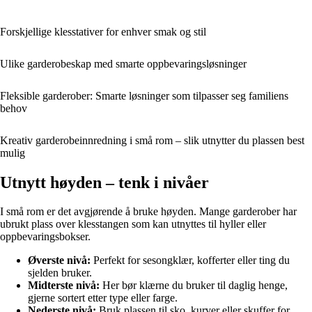
Forskjellige klesstativer for enhver smak og stil
Ulike garderobeskap med smarte oppbevaringsløsninger
Fleksible garderober: Smarte løsninger som tilpasser seg familiens
behov
Kreativ garderobeinnredning i små rom – slik utnytter du plassen best
mulig
Utnytt høyden – tenk i nivåer
I små rom er det avgjørende å bruke høyden. Mange garderober har
ubrukt plass over klesstangen som kan utnyttes til hyller eller
oppbevaringsbokser.
Øverste nivå:
Perfekt for sesongklær, kofferter eller ting du
sjelden bruker.
Midterste nivå:
Her bør klærne du bruker til daglig henge,
gjerne sortert etter type eller farge.
Nederste nivå:
Bruk plassen til sko, kurver eller skuffer for