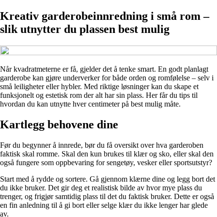
Kreativ garderobeinnredning i små rom –
slik utnytter du plassen best mulig
Når kvadratmeterne er få, gjelder det å tenke smart. En godt planlagt
garderobe kan gjøre underverker for både orden og romfølelse – selv i
små leiligheter eller hybler. Med riktige løsninger kan du skape et
funksjonelt og estetisk rom der alt har sin plass. Her får du tips til
hvordan du kan utnytte hver centimeter på best mulig måte.
Kartlegg behovene dine
Før du begynner å innrede, bør du få oversikt over hva garderoben
faktisk skal romme. Skal den kun brukes til klær og sko, eller skal den
også fungere som oppbevaring for sengetøy, vesker eller sportsutstyr?
Start med å rydde og sortere. Gå gjennom klærne dine og legg bort det
du ikke bruker. Det gir deg et realistisk bilde av hvor mye plass du
trenger, og frigjør samtidig plass til det du faktisk bruker. Dette er også
en fin anledning til å gi bort eller selge klær du ikke lenger har glede
av.