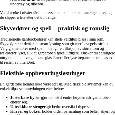
undertøy og tilbehør.
Ved å tenke i nivåer får du et system der alt har sin naturlige plass, og
du slipper å lete etter det du trenger.
Skyvedører og speil – praktisk og romslig
Tradisjonelle garderobedører kan stjele verdifull plass i små rom.
Skyvedører er derfor en smart løsning som gir mer bevegelsesfrihet.
Velg gjerne dører med speil – det gir en illusjon av større rom og
reflekterer lyset, slik at garderoben føles luftigere. Ønsker du et roligere
uttrykk, kan du velge matte glassflater eller lyse trepaneler som passer
til resten av interiøret.
Fleksible oppbevaringsløsninger
En garderobe trenger ikke være statisk. Med fleksible systemer kan du
enkelt tilpasse innredningen etter behov.
Justerbare hyller
gjør det lett å endre høyden når garderoben
endrer seg.
Uttrekkbare stenger
gir bedre oversikt i dype skap.
Kurver og bokser
holder orden på småting som belter, skjerf og