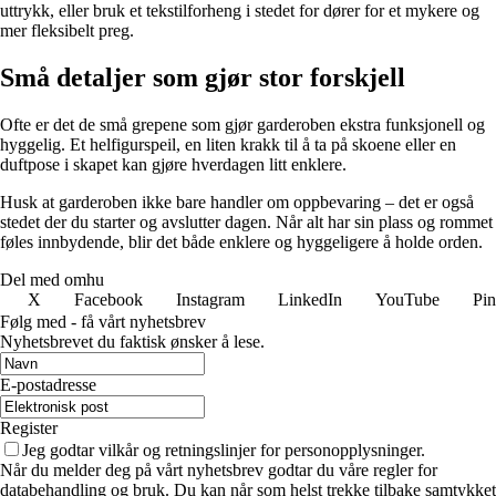
uttrykk, eller bruk et tekstilforheng i stedet for dører for et mykere og
mer fleksibelt preg.
Små detaljer som gjør stor forskjell
Ofte er det de små grepene som gjør garderoben ekstra funksjonell og
hyggelig. Et helfigurspeil, en liten krakk til å ta på skoene eller en
duftpose i skapet kan gjøre hverdagen litt enklere.
Husk at garderoben ikke bare handler om oppbevaring – det er også
stedet der du starter og avslutter dagen. Når alt har sin plass og rommet
føles innbydende, blir det både enklere og hyggeligere å holde orden.
Del med omhu
X
Facebook
Instagram
LinkedIn
YouTube
Pin
Følg med - få vårt nyhetsbrev
Nyhetsbrevet du faktisk ønsker å lese.
E-postadresse
Register
Jeg godtar vilkår og retningslinjer for personopplysninger.
Når du melder deg på vårt nyhetsbrev godtar du våre regler for
databehandling og bruk. Du kan når som helst trekke tilbake samtykket