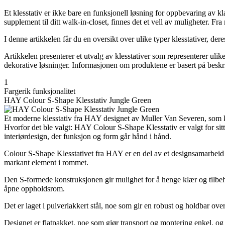
Et klesstativ er ikke bare en funksjonell løsning for oppbevaring av klæ
supplement til ditt walk-in-closet, finnes det et vell av muligheter. Fra
I denne artikkelen får du en oversikt over ulike typer klesstativer, dere
Artikkelen presenterer et utvalg av klesstativer som representerer ulike
dekorative løsninger. Informasjonen om produktene er basert på beskriv
1
Fargerik funksjonalitet
HAY Colour S-Shape Klesstativ Jungle Green
Et moderne klesstativ fra HAY designet av Muller Van Severen, som kom
Hvorfor det ble valgt: HAY Colour S-Shape Klesstativ er valgt for sit
interiørdesign, der funksjon og form går hånd i hånd.
Colour S-Shape Klesstativet fra HAY er en del av et designsamarbeid me
markant element i rommet.
Den S-formede konstruksjonen gir mulighet for å henge klær og tilbehø
åpne oppholdsrom.
Det er laget i pulverlakkert stål, noe som gir en robust og holdbar ove
Designet er flatpakket, noe som gjør transport og montering enkel, og 