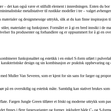
r – det kan også være et stilfullt element i innredningen. Enten du bor t
 minimalistiske metallstativer til rustikke modeller i tre – valget avhenge
s materialer og designmessige uttrykk, slik at du kan finne inspirasjon ti
 stiler, materialer og funksjoner. Formålet er å gi en bred innsikt i de 
elser fra produsenter og forhandlere og er oppsummert for å gi en overs
binerer funksjonalitet og estetikk i en enkel S-form utført i pulverlak
t karakteristiske design og sin kombinasjon av praktisk oppbevaring og d
d Muller Van Severen, som er kjent for sin sans for farger og proporsjo
r på en oversiktlig og estetisk måte. Samtidig kan stativet brukes som 
rflate. Fargen Jungle Green tilfører et friskt og moderne uttrykk som pas
det finnes i flere fargevarianter og former, inkludert både C- og S-forme