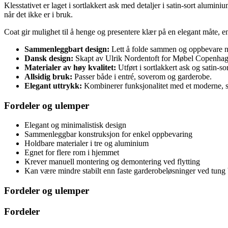
Klesstativet er laget i sortlakkert ask med detaljer i satin-sort al
når det ikke er i bruk.
Coat gir mulighet til å henge og presentere klær på en elegant måte, en
Sammenleggbart design:
Lett å folde sammen og oppbevare nå
Dansk design:
Skapt av Ulrik Nordentoft for Møbel Copenhag
Materialer av høy kvalitet:
Utført i sortlakkert ask og satin-s
Allsidig bruk:
Passer både i entré, soverom og garderobe.
Elegant uttrykk:
Kombinerer funksjonalitet med et moderne, st
Fordeler og ulemper
Elegant og minimalistisk design
Sammenleggbar konstruksjon for enkel oppbevaring
Holdbare materialer i tre og aluminium
Egnet for flere rom i hjemmet
Krever manuell montering og demontering ved flytting
Kan være mindre stabilt enn faste garderobeløsninger ved tung 
Fordeler og ulemper
Fordeler