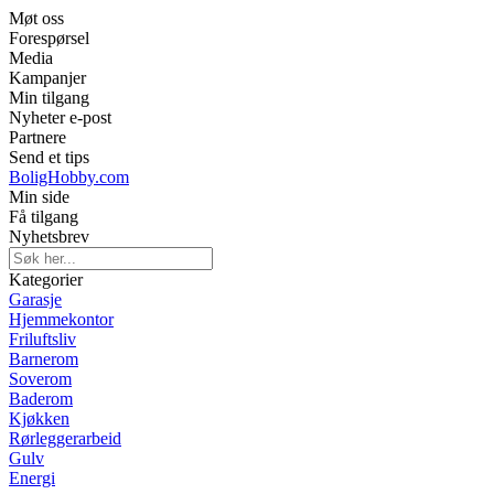
Møt oss
Forespørsel
Media
Kampanjer
Min tilgang
Nyheter e-post
Partnere
Send et tips
BoligHobby.com
Min side
Få tilgang
Nyhetsbrev
Kategorier
Garasje
Hjemmekontor
Friluftsliv
Barnerom
Soverom
Baderom
Kjøkken
Rørleggerarbeid
Gulv
Energi