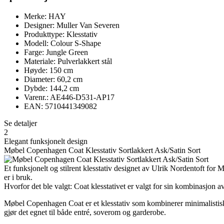
Merke: HAY
Designer: Muller Van Severen
Produkttype: Klesstativ
Modell: Colour S-Shape
Farge: Jungle Green
Materiale: Pulverlakkert stål
Høyde: 150 cm
Diameter: 60,2 cm
Dybde: 144,2 cm
Varenr.: AE446-D531-AP17
EAN: 5710441349082
Se detaljer
2
Elegant funksjonelt design
Møbel Copenhagen Coat Klesstativ Sortlakkert Ask/Satin Sort
Et funksjonelt og stilrent klesstativ designet av Ulrik Nordentoft fo
er i bruk.
Hvorfor det ble valgt: Coat klesstativet er valgt for sin kombinasjon a
Møbel Copenhagen Coat er et klesstativ som kombinerer minimalistisk 
gjør det egnet til både entré, soverom og garderobe.