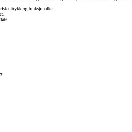
isk uttrykk og funksjonalitet.
t.
late.
er