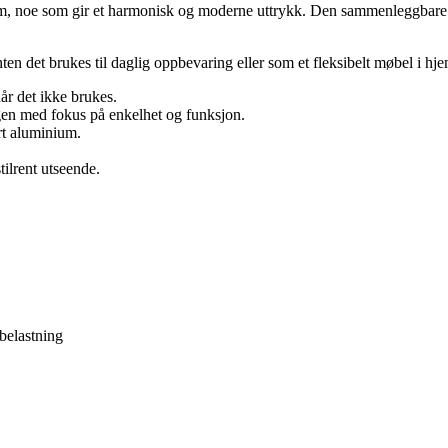
uminium, noe som gir et harmonisk og moderne uttrykk. Den sammenleggba
ten det brukes til daglig oppbevaring eller som et fleksibelt møbel i hj
r det ikke brukes.
en med fokus på enkelhet og funksjon.
ort aluminium.
ilrent utseende.
belastning