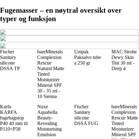
Fugemasser – en nøytral oversikt over
typer og funksjon
Fischer
bareMinerals
Unipak
MAC Strobe
Sanitary
Complexion
Paksalve tube
Dewy Skin
silicone
Rescue
a 250 gr
Tint 30 ml -
DSSA TP
Natural Matte
Deep 4
Tinted
Moisturizer
Mineral SPF
30 - 35 ml -
10 Sienna
Karfa
Nuxe
Fischer
bareMinerals
KARFA
Aquabella
Sanitary
Complexion
fugebagstop
Beauty-
silicone
Rescue Matte
P40 40 mm til
Revealing
DSSA FUG
Tinted
P110+P58
Moisturising
Moisturizer
Emulsion
Mineral SPF