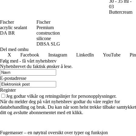
30 - 35 ml -
03
Buttercream
Fischer
Fischer
acrylic sealant
Premium
DA BR
construction
silicone
DBSA SLG
Del med omhu
X
Facebook
Instagram
LinkedIn
YouTube
Pin
Følg med - få vårt nyhetsbrev
Nyhetsbrevet du faktisk ønsker å lese.
E-postadresse
Register
Jeg godtar vilkår og retningslinjer for personopplysninger.
Når du melder deg på vårt nyhetsbrev godtar du våre regler for
databehandling og bruk. Du kan når som helst trekke tilbake samtykket
ditt og avslutte abonnementet med ett klikk.
Fugemasser – en nøytral oversikt over typer og funksjon