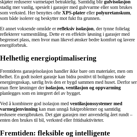
skjøter reduserer varmetapet betraktelig. Samtidig blir
gulvisolasjon
stadig mer vanlig, spesielt i garasjer med gulvvarme eller som brukes
som verksted. Her benyttes ofte
XPS-plater
eller
polyuretanskum
,
som både isolerer og beskytter mot fukt fra grunnen.
Et annet voksende område er
refleksiv isolasjon
, der tynne folielag
reflekterer varmestråling. Dette er en effektiv løsning i garasjer med
begrenset plass, men hvor man likevel ønsker bedre komfort og lavere
energiforbruk.
Helhetlig energioptimalisering
Fremtidens garasjeisolasjon handler ikke bare om materialer, men om
helhet. En godt isolert garasje kan bidra positivt til boligens totale
energiregnskap, særlig hvis den er bygd sammen med huset. Derfor ser
man flere løsninger der
isolasjon, ventilasjon og oppvarming
planlegges som en integrert del av bygget.
Ved å kombinere god isolasjon med
ventilasjonssystemer med
varmegjenvinning
kan man unngå fuktproblemer og samtidig
redusere energibruken. Det gjør garasjen mer anvendelig året rundt –
enten den brukes til bil, verksted eller fritidsaktiviteter.
Fremtiden: fleksible og intelligente