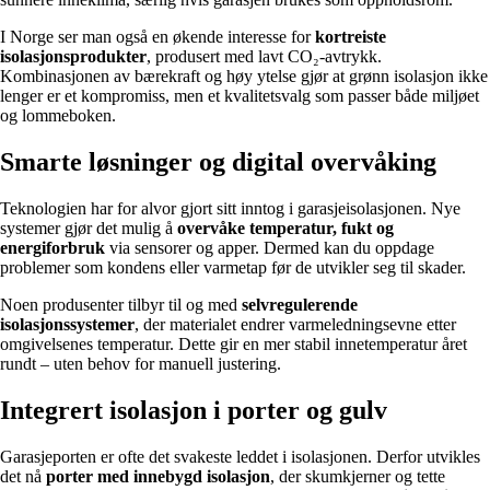
I Norge ser man også en økende interesse for
kortreiste
isolasjonsprodukter
, produsert med lavt CO₂-avtrykk.
Kombinasjonen av bærekraft og høy ytelse gjør at grønn isolasjon ikke
lenger er et kompromiss, men et kvalitetsvalg som passer både miljøet
og lommeboken.
Smarte løsninger og digital overvåking
Teknologien har for alvor gjort sitt inntog i garasjeisolasjonen. Nye
systemer gjør det mulig å
overvåke temperatur, fukt og
energiforbruk
via sensorer og apper. Dermed kan du oppdage
problemer som kondens eller varmetap før de utvikler seg til skader.
Noen produsenter tilbyr til og med
selvregulerende
isolasjonssystemer
, der materialet endrer varmeledningsevne etter
omgivelsenes temperatur. Dette gir en mer stabil innetemperatur året
rundt – uten behov for manuell justering.
Integrert isolasjon i porter og gulv
Garasjeporten er ofte det svakeste leddet i isolasjonen. Derfor utvikles
det nå
porter med innebygd isolasjon
, der skumkjerner og tette