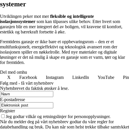
systemer
Utviklingen peker mot mer
fleksible og intelligente
isolasjonssystemer
som kan tilpasses ulike behov. Etter hvert som
garasjen blir en mer integrert del av boligen, vil kravene til komfort,
estetikk og bærekraft fortsette å øke.
Fremtidens garasje er ikke bare et oppbevaringsrom – den er et
multifunksjonelt, energieffektivt og teknologisk avansert rom der
isolasjonen spiller en nøkkelrolle. Med nye materialer og digitale
løsninger er det nå mulig å skape en garasje som er varm, tørr og klar
for fremtiden.
Del med omhu
X
Facebook
Instagram
LinkedIn
YouTube
Pin
Følg med - få vårt nyhetsbrev
Nyhetsbrevet du faktisk ønsker å lese.
E-postadresse
Register
Jeg godtar vilkår og retningslinjer for personopplysninger.
Når du melder deg på vårt nyhetsbrev godtar du våre regler for
databehandling og bruk. Du kan når som helst trekke tilbake samtykket