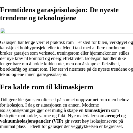
Fremtidens garasjeisolasjon: De nyeste
trendene og teknologiene
Garasjen har lenge vært et praktisk rom – et sted for bilen, verktøyet og
kanskje et hobbyprosjekt eller to. Men i takt med at flere nordmenn
bruker garasjen som verksted, treningsrom eller hjemmekontor, stilles
det nye krav til komfort og energieffektivitet. Isolasjon handler ikke
lenger bare om å holde kulden ute, men om å skape et fleksibelt,
bærekraftig og smart rom. Her ser vi nærmere på de nyeste trendene og
teknologiene innen garasjeisolasjon.
Fra kalde rom til klimaskjerm
Tidligere ble garasjen ofte sett på som et uoppvarmet rom uten behov
for isolasjon. I dag er situasjonen en annen. Moderne
isolasjonsløsninger gjør det mulig å skape en
klimaskjerm
som
beskytter mot kulde, varme og fukt. Nye materialer som
aerogel
og
vakuumisolasjonspaneler (VIP)
gir svært høy isolasjonsevne på
minimal plass – ideelt for garasjer der veggtykkelsen er begrenset.