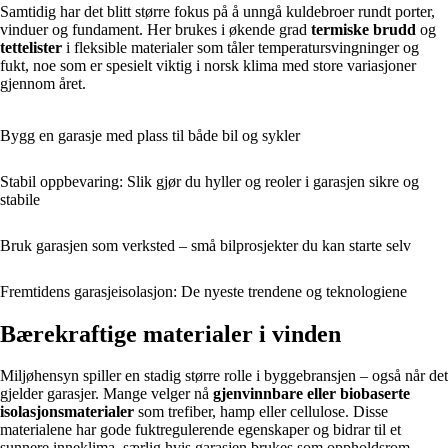
Samtidig har det blitt større fokus på å unngå kuldebroer rundt porter,
vinduer og fundament. Her brukes i økende grad
termiske brudd
og
tettelister
i fleksible materialer som tåler temperatursvingninger og
fukt, noe som er spesielt viktig i norsk klima med store variasjoner
gjennom året.
Bygg en garasje med plass til både bil og sykler
Stabil oppbevaring: Slik gjør du hyller og reoler i garasjen sikre og
stabile
Bruk garasjen som verksted – små bilprosjekter du kan starte selv
Fremtidens garasjeisolasjon: De nyeste trendene og teknologiene
Bærekraftige materialer i vinden
Miljøhensyn spiller en stadig større rolle i byggebransjen – også når det
gjelder garasjer. Mange velger nå
gjenvinnbare eller biobaserte
isolasjonsmaterialer
som trefiber, hamp eller cellulose. Disse
materialene har gode fuktregulerende egenskaper og bidrar til et
sunnere inneklima, særlig hvis garasjen brukes som oppholdsrom.