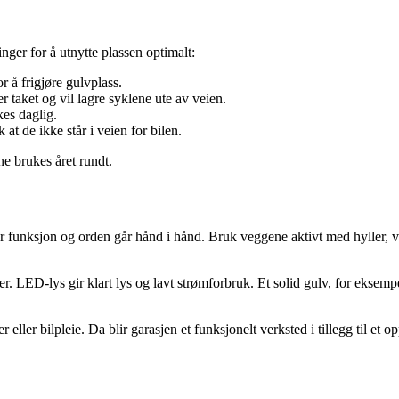
nger for å utnytte plassen optimalt:
r å frigjøre gulvplass.
r taket og vil lagre syklene ute av veien.
kes daglig.
k at de ikke står i veien for bilen.
ne brukes året rundt.
funksjon og orden går hånd i hånd. Bruk veggene aktivt med hyller, verk
r. LED-lys gir klart lys og lavt strømforbruk. Et solid gulv, for eksem
 eller bilpleie. Da blir garasjen et funksjonelt verksted i tillegg til et