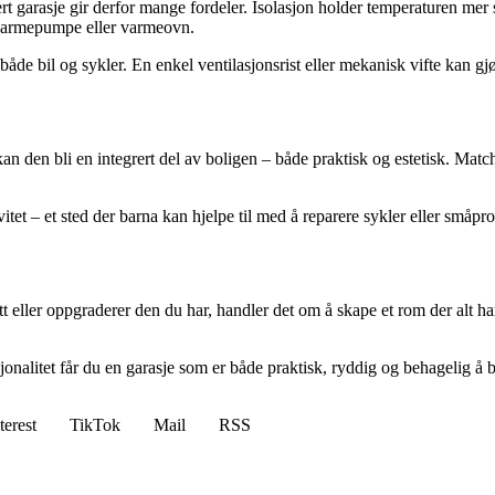
t garasje gir derfor mange fordeler. Isolasjon holder temperaturen mer s
n varmepumpe eller varmeovn.
de bil og sykler. En enkel ventilasjonsrist eller mekanisk vifte kan gjør
n den bli en integrert del av boligen – både praktisk og estetisk. Match
itet – et sted der barna kan hjelpe til med å reparere sykler eller småp
eller oppgraderer den du har, handler det om å skape et rom der alt har
alitet får du en garasje som er både praktisk, ryddig og behagelig å b
terest
TikTok
Mail
RSS