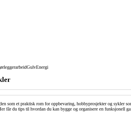
ørleggerarbeid
Gulv
Energi
kler
r den som et praktisk rom for oppbevaring, hobbyprosjekter og sykler 
os? Her får du tips til hvordan du kan bygge og organisere en funksjonell 