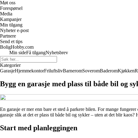
Møt oss
Forespørsel
Media
Kampanjer
Min tilgang
Nyheter e-post
Partnere
Send et tips
BoligHobby.com
Min side
Få tilgang
Nyhetsbrev
Kategorier
Garasje
Hjemmekontor
Friluftsliv
Barnerom
Soverom
Baderom
Kjøkken
R
Bygg en garasje med plass til både bil og sy
En garasje er mer enn bare et sted å parkere bilen. For mange fungere
garasje slik at det er plass til både bil og sykler – uten at det blir ka
Start med planleggingen