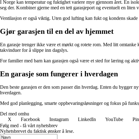
I Norge kan temperatur og fuktighet variere mye gjennom året. En isoler
seg der. Kombiner gjerne med en tett garasjeport og eventuelt en lite
Ventilasjon er også viktig. Uten god lufting kan fukt og kondens skade bå
Gjør garasjen til en del av hjemmet
En garasje trenger ikke være et mørkt og rotete rom. Med litt omtanke ka
takvinduer for å slippe inn dagslys.
For familier med barn kan garasjen også være et sted for læring og aktiv
En garasje som fungerer i hverdagen
Den beste garasjen er den som passer din hverdag. Enten du bygger nytt 
hverdagen.
Med god planlegging, smarte oppbevaringsløsninger og fokus på funksjon
Del med omhu
X
Facebook
Instagram
LinkedIn
YouTube
Pin
Følg med - få vårt nyhetsbrev
Nyhetsbrevet du faktisk ønsker å lese.