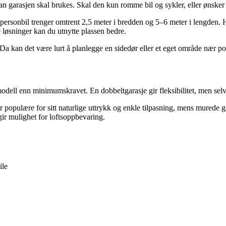
arasjen skal brukes. Skal den kun romme bil og sykler, eller ønsker du 
personbil trenger omtrent 2,5 meter i bredden og 5–6 meter i lengden. H
løsninger kan du utnytte plassen bedre.
a kan det være lurt å planlegge en sidedør eller et eget område nær porte
 modell enn minimumskravet. En dobbeltgarasje gir fleksibilitet, men sel
 er populære for sitt naturlige uttrykk og enkle tilpasning, mens murede
 gir mulighet for loftsoppbevaring.
ile