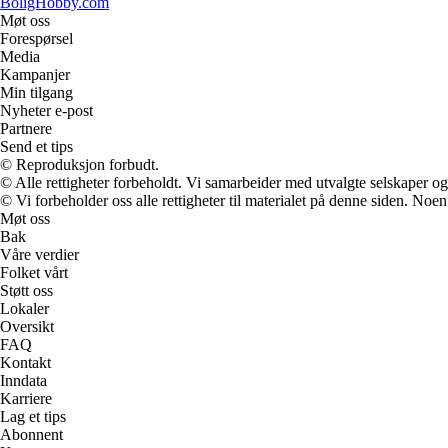
BoligHobby.com
Møt oss
Forespørsel
Media
Kampanjer
Min tilgang
Nyheter e-post
Partnere
Send et tips
© Reproduksjon forbudt.
© Alle rettigheter forbeholdt. Vi samarbeider med utvalgte selskaper o
© Vi forbeholder oss alle rettigheter til materialet på denne siden. Noe
Møt oss
Bak
Våre verdier
Folket vårt
Støtt oss
Lokaler
Oversikt
FAQ
Kontakt
Inndata
Karriere
Lag et tips
Abonnent