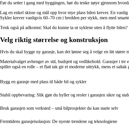
Før du setter i gang med byggingen, bør du tenke nøye gjennom hvordan g
Lag en enkel skisse og mål opp hvor mye plass bilen krever. En vanlig 
Sykler krever vanligvis 60–70 cm i bredden per stykk, men med smarte 
Tenk også på adkomst: Skal du kunne ta ut syklene uten å flytte bilen? D
Velg riktig størrelse og konstruksjon
Hvis du skal bygge ny garasje, kan det lønne seg å velge en litt større
Materialvalget avhenger av stil, budsjett og vedlikehold. Garasjer i tre
spiller også en rolle – et flatt tak gir et moderne uttrykk, mens et saltak
Bygg en garasje med plass til både bil og sykler
Stabil oppbevaring: Slik gjør du hyller og reoler i garasjen sikre og stab
Bruk garasjen som verksted – små bilprosjekter du kan starte selv
Fremtidens garasjeisolasjon: De nyeste trendene og teknologiene