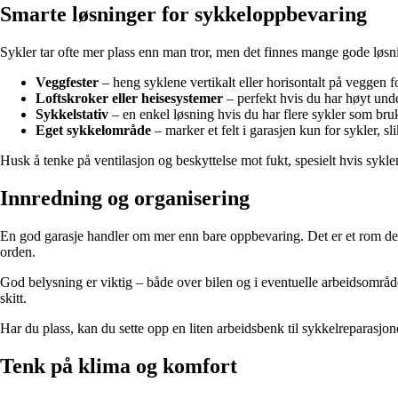
Smarte løsninger for sykkeloppbevaring
Sykler tar ofte mer plass enn man tror, men det finnes mange gode løsni
Veggfester
– heng syklene vertikalt eller horisontalt på veggen fo
Loftskroker eller heisesystemer
– perfekt hvis du har høyt unde
Sykkelstativ
– en enkel løsning hvis du har flere sykler som bru
Eget sykkelområde
– marker et felt i garasjen kun for sykler, sli
Husk å tenke på ventilasjon og beskyttelse mot fukt, spesielt hvis sykle
Innredning og organisering
En god garasje handler om mer enn bare oppbevaring. Det er et rom der 
orden.
God belysning er viktig – både over bilen og i eventuelle arbeidsområde
skitt.
Har du plass, kan du sette opp en liten arbeidsbenk til sykkelreparasjoner
Tenk på klima og komfort