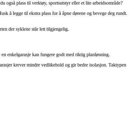
også plass til verktøy, sportsutstyr eller et lite arbeidsområde?
usk å legge til ekstra plass for å åpne dørene og bevege deg rundt.
n der syklene står lett tilgjengelig.
v en enkelgarasje kan fungere godt med riktig planløsning.
 garasjer krever mindre vedlikehold og gir bedre isolasjon. Taktypen