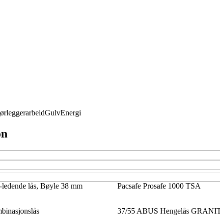
ørleggerarbeid
Gulv
Energi
on
edende lås, Bøyle 38 mm
Pacsafe Prosafe 1000 TSA
inasjonslås
37/55 ABUS Hengelås GRANIT,