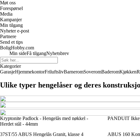
Møt oss
Forespørsel
Media
Kampanjer
Min tilgang
Nyheter e-post
Partnere
Send et tips
BoligHobby.com
Min side
Få tilgang
Nyhetsbrev
Kategorier
Garasje
Hjemmekontor
Friluftsliv
Barnerom
Soverom
Baderom
Kjøkken
R
Ulike typer hengelåser og deres konstruksj
Kryptonite Padlock - Hengelås med nøkkel -
PANDUIT Ikke-l
Herdet stål - 44mm
37ST/55 ABUS Hengelås Granit, klasse 4
ABUS 160 Komb