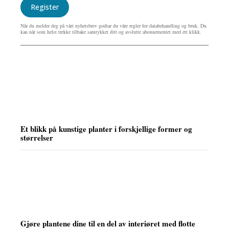
Register
Når du melder deg på vårt nyhetsbrev godtar du våre regler for databehandling og bruk. Du
kan når som helst trekke tilbake samtykket ditt og avslutte abonnementet med ett klikk.
Et blikk på kunstige planter i forskjellige former og
størrelser
Gjøre plantene dine til en del av interiøret med flotte