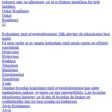
redusere støv og allergener, og gi et friskere inneklima for hele
familien.
Oskar Roaldsnes
Oskar
Roaldsnes
Kokeplater med grytegjenkjenning: Slik utnytter du teknologien best
mulig
Få mest mulig ut av smarte kokeplater med presis varme og effektiv
energibruk
Hvitevarer
Hvitevarer
Kjøkken
Teknologi
Matlaging
Energisparing
Smarthjem
4 min
Oppdag hvordan kokeplater med grytegjenkjenning kan gjøre
matlagingen raskere, tryggere og mer energieffektiv. Lær hvordan
teknologien fungerer, og få tips til hvordan du bruker og
vedlikeholder den for best resultat på kjøkkenet.
Alvin Kristiansen
Alvin