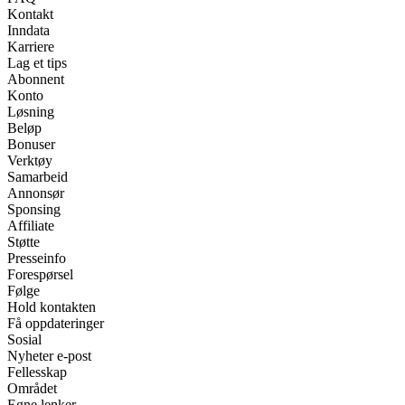
Kontakt
Inndata
Karriere
Lag et tips
Abonnent
Konto
Løsning
Beløp
Bonuser
Verktøy
Samarbeid
Annonsør
Sponsing
Affiliate
Støtte
Presseinfo
Forespørsel
Følge
Hold kontakten
Få oppdateringer
Sosial
Nyheter e-post
Fellesskap
Området
Egne lenker