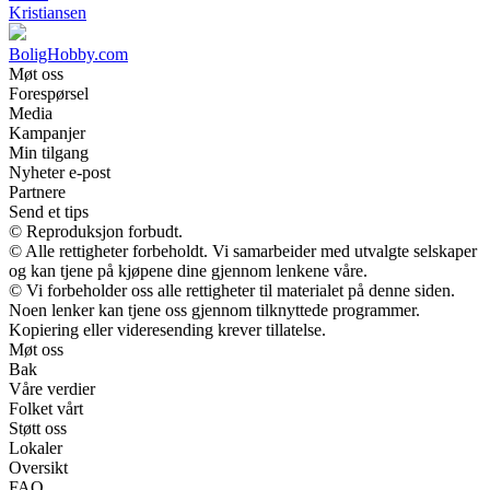
Kristiansen
BoligHobby.com
Møt oss
Forespørsel
Media
Kampanjer
Min tilgang
Nyheter e-post
Partnere
Send et tips
© Reproduksjon forbudt.
© Alle rettigheter forbeholdt. Vi samarbeider med utvalgte selskaper
og kan tjene på kjøpene dine gjennom lenkene våre.
© Vi forbeholder oss alle rettigheter til materialet på denne siden.
Noen lenker kan tjene oss gjennom tilknyttede programmer.
Kopiering eller videresending krever tillatelse.
Møt oss
Bak
Våre verdier
Folket vårt
Støtt oss
Lokaler
Oversikt
FAQ