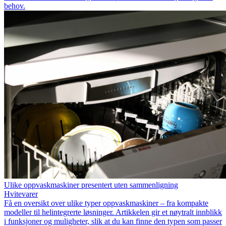
behov.
Ulike oppvaskmaskiner presentert uten sammenligning
Hvitevarer
Få en oversikt over ulike typer oppvaskmaskiner – fra kompakte
modeller til helintegrerte løsninger. Artikkelen gir et nøytralt innblikk
i funksjoner og muligheter, slik at du kan finne den typen som passer