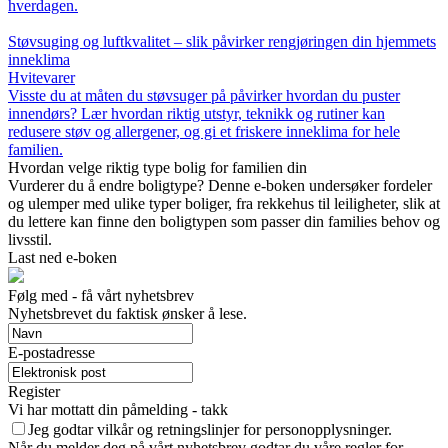
hverdagen.
Støvsuging og luftkvalitet – slik påvirker rengjøringen din hjemmets
inneklima
Hvitevarer
Visste du at måten du støvsuger på påvirker hvordan du puster
innendørs? Lær hvordan riktig utstyr, teknikk og rutiner kan
redusere støv og allergener, og gi et friskere inneklima for hele
familien.
Hvordan velge riktig type bolig for familien din
Vurderer du å endre boligtype? Denne e-boken undersøker fordeler
og ulemper med ulike typer boliger, fra rekkehus til leiligheter, slik at
du lettere kan finne den boligtypen som passer din families behov og
livsstil.
Last ned e-boken
Følg med - få vårt nyhetsbrev
Nyhetsbrevet du faktisk ønsker å lese.
E-postadresse
Register
Vi har mottatt din påmelding - takk
Jeg godtar vilkår og retningslinjer for personopplysninger.
Når du melder deg på vårt nyhetsbrev godtar du våre regler for