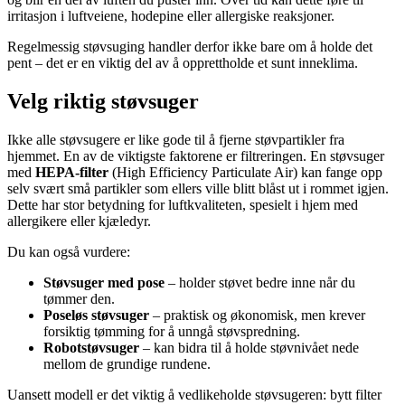
irritasjon i luftveiene, hodepine eller allergiske reaksjoner.
Regelmessig støvsuging handler derfor ikke bare om å holde det
pent – det er en viktig del av å opprettholde et sunt inneklima.
Velg riktig støvsuger
Ikke alle støvsugere er like gode til å fjerne støvpartikler fra
hjemmet. En av de viktigste faktorene er filtreringen. En støvsuger
med
HEPA-filter
(High Efficiency Particulate Air) kan fange opp
selv svært små partikler som ellers ville blitt blåst ut i rommet igjen.
Dette har stor betydning for luftkvaliteten, spesielt i hjem med
allergikere eller kjæledyr.
Du kan også vurdere:
Støvsuger med pose
– holder støvet bedre inne når du
tømmer den.
Poseløs støvsuger
– praktisk og økonomisk, men krever
forsiktig tømming for å unngå støvspredning.
Robotstøvsuger
– kan bidra til å holde støvnivået nede
mellom de grundige rundene.
Uansett modell er det viktig å vedlikeholde støvsugeren: bytt filter