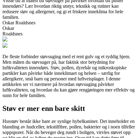
Visste du at måten du støvsuger på påvirker hvordan du puster
innendørs? Lær hvordan riktig utstyr, teknikk og rutiner kan
redusere støv og allergener, og gi et friskere inneklima for hele
familien.
Oskar Roaldsnes
Oskar
Roaldsnes
De fleste forbinder støvsuging med et rent gulv og et ryddig hjem.
Men måten du støvsuger på, har faktisk stor betydning for
luftkvaliteten innendørs. Støv, pollen, dyrehår og mikroskopiske
partikler kan påvirke både inneklimaet og helsen – særlig for
allergikere, små barn og personer med luftveisplager. I denne
artikkelen ser vi nærmere på hvordan støvsuging påvirker
luftkvaliteten, og hvordan du kan gjøre rengjøringen mer effektiv og
sunn for hele familien.
Støv er mer enn bare skitt
Husstøv består ikke bare av synlige hybelkaniner. Det inneholder en
blanding av hudceller, tekstilfibre, pollen, bakterier og i noen tilfeller
soppsporer. Når du beveger deg rundt i boligen, virvles støvet opp
og blir en del av luften du puster inn. Over tid kan dette føre til