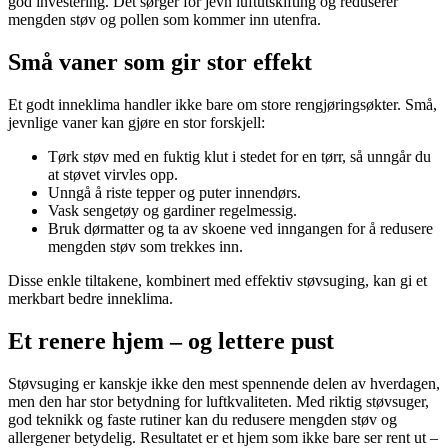
god investering. Det sørger for jevn luftutskifting og reduserer
mengden støv og pollen som kommer inn utenfra.
Små vaner som gir stor effekt
Et godt inneklima handler ikke bare om store rengjøringsøkter. Små,
jevnlige vaner kan gjøre en stor forskjell:
Tørk støv med en fuktig klut i stedet for en tørr, så unngår du
at støvet virvles opp.
Unngå å riste tepper og puter innendørs.
Vask sengetøy og gardiner regelmessig.
Bruk dørmatter og ta av skoene ved inngangen for å redusere
mengden støv som trekkes inn.
Disse enkle tiltakene, kombinert med effektiv støvsuging, kan gi et
merkbart bedre inneklima.
Et renere hjem – og lettere pust
Støvsuging er kanskje ikke den mest spennende delen av hverdagen,
men den har stor betydning for luftkvaliteten. Med riktig støvsuger,
god teknikk og faste rutiner kan du redusere mengden støv og
allergener betydelig. Resultatet er et hjem som ikke bare ser rent ut –