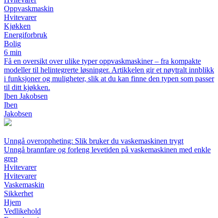
Oppvaskmaskin
Hvitevarer
Kjøkken
Energiforbruk
Bolig
6 min
Få en oversikt over ulike typer oppvaskmaskiner – fra kompakte
modeller til helintegrerte løsninger. Artikkelen gir et nøytralt innblikk
i funksjoner og muligheter, slik at du kan finne den typen som passer
til ditt kjøkken.
Iben Jakobsen
Iben
Jakobsen
Unngå overoppheting: Slik bruker du vaskemaskinen trygt
Unngå brannfare og forleng levetiden på vaskemaskinen med enkle
grep
Hvitevarer
Hvitevarer
Vaskemaskin
Sikkerhet
Hjem
Vedlikehold