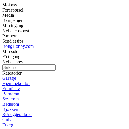
Møt oss
Forespørsel
Media
Kampanjer
Min tilgang
Nyheter e-post
Partnere
Send et tips
BoligHobby.com
Min side
Få tilgang
Nyhetsbrev
Kategorier
Garasje
Hjemmekontor
Friluftsliv
Barnerom
Soverom
Baderom
Kjøkken
Rørleggerarbeid
Gulv
Energi