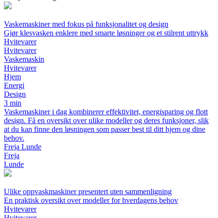
Vaskemaskiner med fokus på funksjonalitet og design
Gjør klesvasken enklere med smarte løsninger og et stilrent uttrykk
Hvitevarer
Hvitevarer
Vaskemaskin
Hvitevarer
Hjem
Energi
Design
3 min
Vaskemaskiner i dag kombinerer effektivitet, energisparing og flott
design. Få en oversikt over ulike modeller og deres funksjoner, slik
at du kan finne den løsningen som passer best til ditt hjem og dine
behov.
Freja Lunde
Freja
Lunde
Ulike oppvaskmaskiner presentert uten sammenligning
En praktisk oversikt over modeller for hverdagens behov
Hvitevarer
Hvitevarer