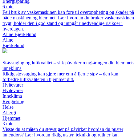
Energisparing
6 min
Feil bruk av vaskemaskinen kan føre til overoppheting og skader på
både maskinen og hjemmet. Lær hvordan du bruker vaskemaskinen
trygt, holder den i god stand og unngår unødvendige risikoer i
hverdagen.
Aline Bjørkelund
Aline
Bjørkelund
Støvsuging og luftkvalitet – slik påvirker rengjøringen din hjemmets
inneklima
Riktig støvsuging kan gjøre mer enn å fjerne støv – den kan
forbedre luftkvaliteten i hjemmet ditt.
Hvitevarer
Hvitevarer
Inneklima
Rengjøring
Helse
Allergi
Hjemmet
3 min
Visste du at måten du støvsuger på påvirker hvordan du puster
innendørs? Lær hvordan riktig utstyr, teknikk og rutiner kan