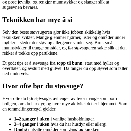
og pose jevnlig, og rengjør munnstykker og slanger slik at
sugeevnen bevares.
Teknikken har mye å si
Selv den beste støvsugeren gjør ikke jobben skikkelig hvis
teknikken svikter. Mange glemmer hjørner, lister og områder under
møbler – steder der støv og allergener samler seg. Bruk små
munnstykker til trange områder, og før støvsugeren sakte slik at den
rekker å trekke opp partiklene.
Et godt tips er å støvsuge
fra topp til bunn
: start med hyller og
overflater, og avslutt med gulvet. Da fanger du opp støvet som faller
ned underveis.
Hvor ofte bør du støvsuge?
Hvor ofte du bør støvsuge, avhenger av hvor mange som bor i
boligen, om du har dyr, og hvor mye aktivitet det er i hjemmet. Som
en tommelfingerregel gjelder:
1–2 ganger i uken
i vanlige husholdninger.
3–4 ganger i uken
hvis du har husdyr eller allergi.
Daglig
i utsatte områder som gang og kjøkken.