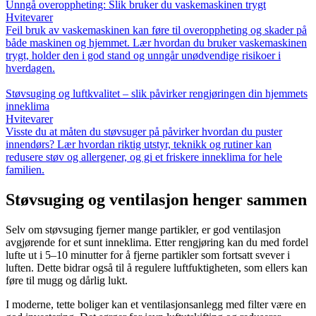
Unngå overoppheting: Slik bruker du vaskemaskinen trygt
Hvitevarer
Feil bruk av vaskemaskinen kan føre til overoppheting og skader på
både maskinen og hjemmet. Lær hvordan du bruker vaskemaskinen
trygt, holder den i god stand og unngår unødvendige risikoer i
hverdagen.
Støvsuging og luftkvalitet – slik påvirker rengjøringen din hjemmets
inneklima
Hvitevarer
Visste du at måten du støvsuger på påvirker hvordan du puster
innendørs? Lær hvordan riktig utstyr, teknikk og rutiner kan
redusere støv og allergener, og gi et friskere inneklima for hele
familien.
Støvsuging og ventilasjon henger sammen
Selv om støvsuging fjerner mange partikler, er god ventilasjon
avgjørende for et sunt inneklima. Etter rengjøring kan du med fordel
lufte ut i 5–10 minutter for å fjerne partikler som fortsatt svever i
luften. Dette bidrar også til å regulere luftfuktigheten, som ellers kan
føre til mugg og dårlig lukt.
I moderne, tette boliger kan et ventilasjonsanlegg med filter være en