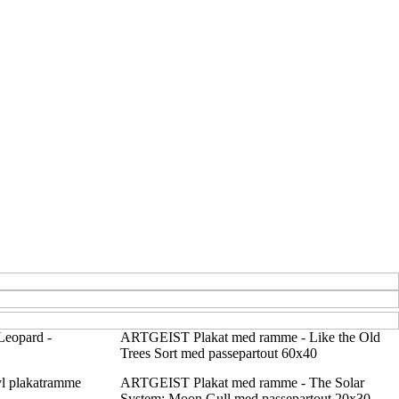
eopard -
ARTGEIST Plakat med ramme - Like the Old
Trees Sort med passepartout 60x40
yl plakatramme
ARTGEIST Plakat med ramme - The Solar
System: Moon Gull med passepartout 20x30