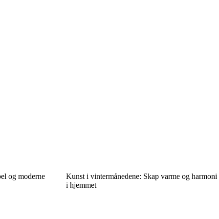
ibel og moderne
Kunst i vintermånedene: Skap varme og harmoni
i hjemmet