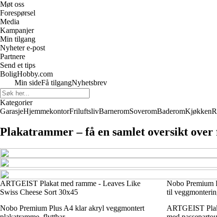
Møt oss
Forespørsel
Media
Kampanjer
Min tilgang
Nyheter e-post
Partnere
Send et tips
BoligHobby.com
Min side
Få tilgang
Nyhetsbrev
Kategorier
Garasje
Hjemmekontor
Friluftsliv
Barnerom
Soverom
Baderom
Kjøkken
R
Plakatrammer – få en samlet oversikt over f
ARTGEIST Plakat med ramme - Leaves Like
Nobo Premium P
Swiss Cheese Sort 30x45
til veggmonterin
Nobo Premium Plus A4 klar akryl veggmontert
ARTGEIST Plaka
plakatramme, flyttbar
med passepartou