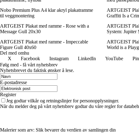
Nobo Premium Plus A4 klar akryl plakatramme
ARTGEIST Plak
til veggmontering
Graffiti Is a Cr
ARTGEIST Plakat med ramme - Rose with a
ARTGEIST Plaka
Message Gull 20x30
System: Jupiter
ARTGEIST Plakat med ramme - Impeccable
ARTGEIST Plak
Figure Gull 40x60
World is a Play
Del med omhu
X
Facebook
Instagram
LinkedIn
YouTube
Pin
Følg med - få vårt nyhetsbrev
Nyhetsbrevet du faktisk ønsker å lese.
E-postadresse
Register
Jeg godtar vilkår og retningslinjer for personopplysninger.
Når du melder deg på vårt nyhetsbrev godtar du våre regler for databeh
Malerier som arv: Slik bevarer du verdien av samlingen din