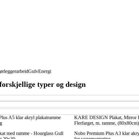
ørleggerarbeid
Gulv
Energi
orskjellige typer og design
lus A5 klar akryl plakatramme
KARE DESIGN Plakat, Mirror L
g
Flerfarget, m. ramme, (80x80cm)
t med ramme - Hourglass Gull
Nobo Premium Plus A3 klar akr
t 20x30
for veggmontering