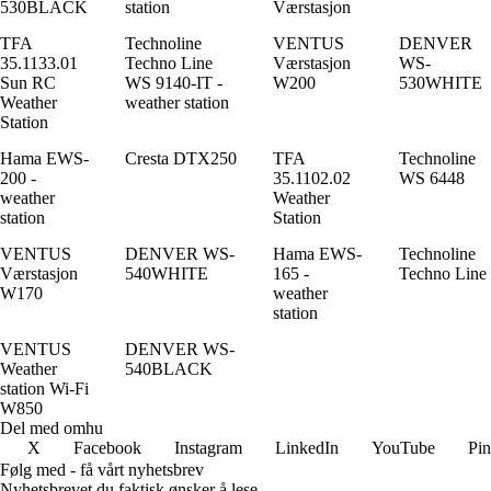
530BLACK
station
Værstasjon
TFA
Technoline
VENTUS
DENVER
35.1133.01
Techno Line
Værstasjon
WS-
Sun RC
WS 9140-IT -
W200
530WHITE
Weather
weather station
Station
Hama EWS-
Cresta DTX250
TFA
Technoline
200 -
35.1102.02
WS 6448
weather
Weather
station
Station
VENTUS
DENVER WS-
Hama EWS-
Technoline
Værstasjon
540WHITE
165 -
Techno Line
W170
weather
station
VENTUS
DENVER WS-
Weather
540BLACK
station Wi-Fi
W850
Del med omhu
X
Facebook
Instagram
LinkedIn
YouTube
Pin
Følg med - få vårt nyhetsbrev
Nyhetsbrevet du faktisk ønsker å lese.