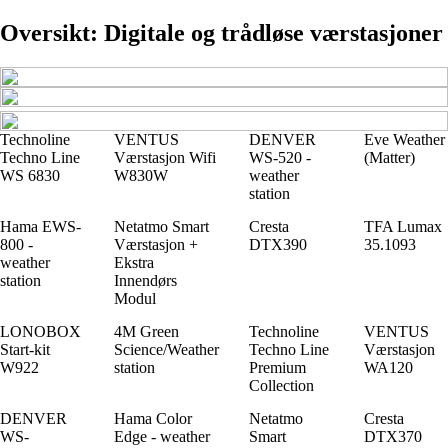
Oversikt: Digitale og trådløse værstasjoner
Technoline
VENTUS
DENVER
Eve Weather
Techno Line
Værstasjon Wifi
WS-520 -
(Matter)
WS 6830
W830W
weather
station
Hama EWS-
Netatmo Smart
Cresta
TFA Lumax
800 -
Værstasjon +
DTX390
35.1093
weather
Ekstra
station
Innendørs
Modul
LONOBOX
4M Green
Technoline
VENTUS
Start-kit
Science/Weather
Techno Line
Værstasjon
W922
station
Premium
WA120
Collection
DENVER
Hama Color
Netatmo
Cresta
WS-
Edge - weather
Smart
DTX370