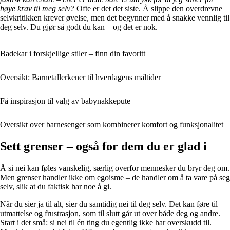
høye krav til meg selv?
Ofte er det det siste. Å slippe den overdrevne
selvkritikken krever øvelse, men det begynner med å snakke vennlig til
deg selv. Du gjør så godt du kan – og det er nok.
Badekar i forskjellige stiler – finn din favoritt
Oversikt: Barnetallerkener til hverdagens måltider
Få inspirasjon til valg av babynakkepute
Oversikt over barnesenger som kombinerer komfort og funksjonalitet
Sett grenser – også for dem du er glad i
Å si nei kan føles vanskelig, særlig overfor mennesker du bryr deg om.
Men grenser handler ikke om egoisme – de handler om å ta vare på seg
selv, slik at du faktisk har noe å gi.
Når du sier ja til alt, sier du samtidig nei til deg selv. Det kan føre til
utmattelse og frustrasjon, som til slutt går ut over både deg og andre.
Start i det små: si nei til én ting du egentlig ikke har overskudd til.