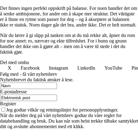
Det finnes ingen perfekt oppskrift på balanse. For noen handler det om
å senke ambisjonene, for andre om å skape mer struktur. Det viktigste
er å finne en rytme som passer for deg – og å akseptere at balansen
ikke er statisk. Noen dager går det bra, andre ikke. Det er helt normalt.
Når du lærer å gi slipp på tanken om at du må rekke alt, åpner du rom
for noe annet: ro, nærvær og ekte tilfredshet. For i bunn og grunn
handler det ikke om å gjøre alt – men om å være til stede i det du
faktisk gjør.
Del med omhu
X
Facebook
Instagram
LinkedIn
YouTube
Pin
Følg med - få vårt nyhetsbrev
Nyhetsbrevet du faktisk ønsker å lese.
E-postadresse
Register
Jeg godtar vilkår og retningslinjer for personopplysninger.
Når du melder deg på vårt nyhetsbrev godtar du våre regler for
databehandling og bruk. Du kan når som helst trekke tilbake samtykket
ditt og avslutte abonnementet med ett klikk.