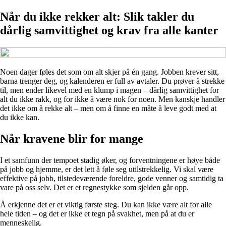
Når du ikke rekker alt: Slik takler du
dårlig samvittighet og krav fra alle kanter
Noen dager føles det som om alt skjer på én gang. Jobben krever sitt,
barna trenger deg, og kalenderen er full av avtaler. Du prøver å strekke
til, men ender likevel med en klump i magen – dårlig samvittighet for
alt du ikke rakk, og for ikke å være nok for noen. Men kanskje handler
det ikke om å rekke alt – men om å finne en måte å leve godt med at
du ikke kan.
Når kravene blir for mange
I et samfunn der tempoet stadig øker, og forventningene er høye både
på jobb og hjemme, er det lett å føle seg utilstrekkelig. Vi skal være
effektive på jobb, tilstedeværende foreldre, gode venner og samtidig ta
vare på oss selv. Det er et regnestykke som sjelden går opp.
Å erkjenne det er et viktig første steg. Du kan ikke være alt for alle
hele tiden – og det er ikke et tegn på svakhet, men på at du er
menneskelig.