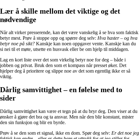
Lær å skille mellom det viktige og det
nødvendige
Når alt virker presserende, kan det være vanskelig å se hva som faktisk
betyr mest. Prøv å stoppe opp og spørre deg selv:
Hva haster – og hva
betyr noe på sikt?
Kanskje kan noen oppgaver vente. Kanskje kan du
si nei til et møte, utsette en husvask eller be om hjelp til middagen.
Lag en kort liste over det som virkelig betyr noe for deg – både i
jobben og privat. Bruk den som et kompass når presset øker. Det
hjelper deg å prioritere og slippe noe av det som egentlig ikke er så
viktig.
Dårlig samvittighet – en følelse med to
sider
Dårlig samvittighet kan være et tegn på at du bryr deg. Den viser at du
ønsker å gjøre det bra og ta ansvar. Men når den blir konstant, mister
den sin funksjon og blir en byrde.
Prøv å se den som et signal, ikke en dom. Spør deg selv:
Er det noe jeg
faktisk kan endre – eller er dette bare et uttrykk for at jeg stiller for