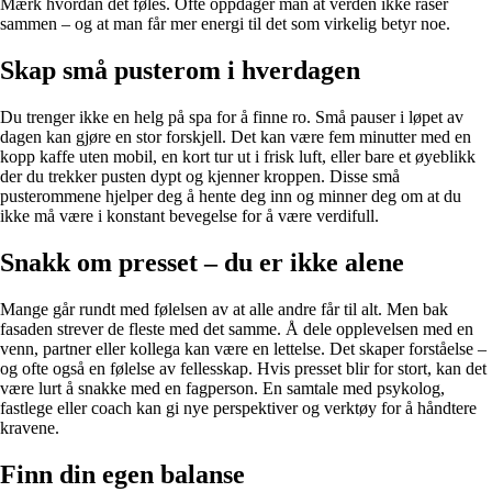
Mærk hvordan det føles. Ofte oppdager man at verden ikke raser
sammen – og at man får mer energi til det som virkelig betyr noe.
Skap små pusterom i hverdagen
Du trenger ikke en helg på spa for å finne ro. Små pauser i løpet av
dagen kan gjøre en stor forskjell. Det kan være fem minutter med en
kopp kaffe uten mobil, en kort tur ut i frisk luft, eller bare et øyeblikk
der du trekker pusten dypt og kjenner kroppen. Disse små
pusterommene hjelper deg å hente deg inn og minner deg om at du
ikke må være i konstant bevegelse for å være verdifull.
Snakk om presset – du er ikke alene
Mange går rundt med følelsen av at alle andre får til alt. Men bak
fasaden strever de fleste med det samme. Å dele opplevelsen med en
venn, partner eller kollega kan være en lettelse. Det skaper forståelse –
og ofte også en følelse av fellesskap. Hvis presset blir for stort, kan det
være lurt å snakke med en fagperson. En samtale med psykolog,
fastlege eller coach kan gi nye perspektiver og verktøy for å håndtere
kravene.
Finn din egen balanse