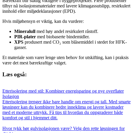
Bærekraft blir stadig viktigere i byggeprosjekter. Flere produsenter
tilbyr nå isolasjonsmaterialer med lavere klimagassutslipp, resirkulert
innhold eller miljødeklarasjoner (EPD).
Hvis miljøhensyn er viktig, kan du vurdere:
Mineralull
med høy andel resirkulert råstoff.
PIR-plater
med biobaserte bindemidler.
XPS
produsert med CO₂ som blåsemiddel i stedet for HFK-
gasser.
Et materiale som varer lenge uten behov for utskifting, kan i praksis
være det mest bærekraftige valget.
Læs også:
Etterisolering med stil: Kombiner energisparing og nye overflater
Isolasjon
Etterisolering trenger ikke bare handle om energi og tall. Med smarte
løsninger kan du kombinere bedre inneklima og lavere kostnader
med et moderne uttrykk. Få tips til hvordan du oppgraderer både
komfort og stil i hjemmet ditt.
Hvor tykk bør gulvisolasjonen være? Velg den rette løsningen for