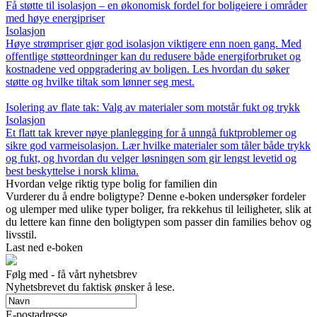
Få støtte til isolasjon – en økonomisk fordel for boligeiere i områder
med høye energipriser
Isolasjon
Høye strømpriser gjør god isolasjon viktigere enn noen gang. Med
offentlige støtteordninger kan du redusere både energiforbruket og
kostnadene ved oppgradering av boligen. Les hvordan du søker
støtte og hvilke tiltak som lønner seg mest.
Isolering av flate tak: Valg av materialer som motstår fukt og trykk
Isolasjon
Et flatt tak krever nøye planlegging for å unngå fuktproblemer og
sikre god varmeisolasjon. Lær hvilke materialer som tåler både trykk
og fukt, og hvordan du velger løsningen som gir lengst levetid og
best beskyttelse i norsk klima.
Hvordan velge riktig type bolig for familien din
Vurderer du å endre boligtype? Denne e-boken undersøker fordeler
og ulemper med ulike typer boliger, fra rekkehus til leiligheter, slik at
du lettere kan finne den boligtypen som passer din families behov og
livsstil.
Last ned e-boken
Følg med - få vårt nyhetsbrev
Nyhetsbrevet du faktisk ønsker å lese.
E-postadresse