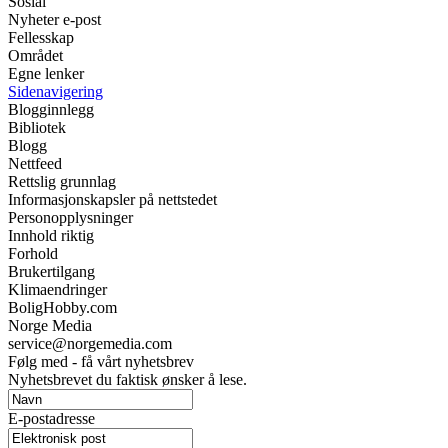
Sosial
Nyheter e-post
Fellesskap
Området
Egne lenker
Sidenavigering
Blogginnlegg
Bibliotek
Blogg
Nettfeed
Rettslig grunnlag
Informasjonskapsler på nettstedet
Personopplysninger
Innhold riktig
Forhold
Brukertilgang
Klimaendringer
BoligHobby.com
Norge Media
service@norgemedia.com
Følg med - få vårt nyhetsbrev
Nyhetsbrevet du faktisk ønsker å lese.
E-postadresse