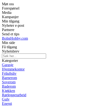
Møt oss
Forespørsel
Media
Kampanjer
Min tilgang
Nyheter e-post
Partnere
Send et tips
BoligHobby.com
Min side
Få tilgang
Nyhetsbrev
Kategorier
Garasje
Hjemmekontor
Friluftsliv
Barnerom
Soverom
Baderom
Kjøkken
Rørleggerarbeid
Gulv
Energi