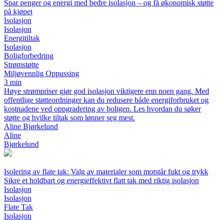
Spar penger og energi med bedre isolasjon – og få økonomisk støtte
på kjøpet
Isolasjon
Isolasjon
Energitiltak
Isolasjon
Boligforbedring
Strømstøtte
Miljøvennlig Oppussing
3 min
Høye strømpriser gjør god isolasjon viktigere enn noen gang. Med
offentlige støtteordninger kan du redusere både energiforbruket og
kostnadene ved oppgradering av boligen. Les hvordan du søker
støtte og hvilke tiltak som lønner seg mest.
Aline Bjørkelund
Aline
Bjørkelund
Isolering av flate tak: Valg av materialer som motstår fukt og trykk
Sikre et holdbart og energieffektivt flatt tak med riktig isolasjon
Isolasjon
Isolasjon
Flate Tak
Isolasjon