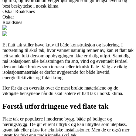
og fukt, og hvordan du velger løsningen som gir lengst levetid og
best beskyttelse i norsk klima.
Oskar Roaldsnes
Oskar
Roaldsnes
Et flatt tak stiller høye krav til både konstruksjon og isolering. I
motsetning til skrå tak, hvor vannet naturlig renner av, kan et flatt tak
lett samle fukt dersom oppbyggingen ikke er riktig utført. Samtidig
må isolasjonen tåle belastningen fra snø, vind og eventuelt ferdsel
dersom taket brukes som terrasse eller teknisk flate. Valg av riktig
isolasjonsmateriale er derfor avgjørende for både levetid,
energieffektivitet og fuktsikring.
Her får du en oversikt over de mest brukte materialene og de
viktigste hensynene når du skal isolere et flatt tak i norsk klima.
Forstå utfordringene ved flate tak
Flate tak er populære i moderne bygg, både på boliger og
næringsbygg. De gir et rent uttrykk og kan utnyttes som uteplass,
grønt tak eller plass for tekniske installasjoner. Men de er også mer
utsatt for fukt enn tradisjonelle skrå tak.