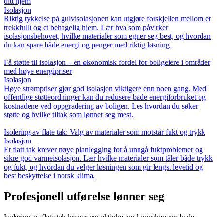
ditt hjem
Isolasjon
Riktig tykkelse på gulvisolasjonen kan utgjøre forskjellen mellom et
trekkfullt og et behagelig hjem. Lær hva som påvirker
isolasjonsbehovet, hvilke materialer som egner seg best, og hvordan
du kan spare både energi og penger med riktig løsning.
Få støtte til isolasjon – en økonomisk fordel for boligeiere i områder
med høye energipriser
Isolasjon
Høye strømpriser gjør god isolasjon viktigere enn noen gang. Med
offentlige støtteordninger kan du redusere både energiforbruket og
kostnadene ved oppgradering av boligen. Les hvordan du søker
støtte og hvilke tiltak som lønner seg mest.
Isolering av flate tak: Valg av materialer som motstår fukt og trykk
Isolasjon
Et flatt tak krever nøye planlegging for å unngå fuktproblemer og
sikre god varmeisolasjon. Lær hvilke materialer som tåler både trykk
og fukt, og hvordan du velger løsningen som gir lengst levetid og
best beskyttelse i norsk klima.
Profesjonell utførelse lønner seg
Isolering av flate tak krever nøyaktighet og kunnskap om både