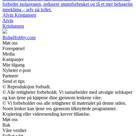
forbedre isolasjonen, redusere strømforbruket og få et mer behagelig
inneklima – selv på loftet.
Alvin Kristiansen
Alvin
Kristiansen
BoligHobby.com
Møt oss
Forespørsel
Media
Kampanjer
Min tilgang
Nyheter e-post
Partnere
Send et tips
© Reproduksjon forbudt.
© Alle rettigheter forbeholdt. Vi samarbeider med utvalgte selskaper
og kan tjene på kjøpene dine gjennom lenkene våre.
© Vi forbeholder oss alle rettigheter til materialet på denne siden.
Noen lenker kan tjene oss gjennom tilknyttede programmer.
Kopiering eller videresending krever tillatelse.
Møt oss
Bak
Våre verdier
Folket vårt