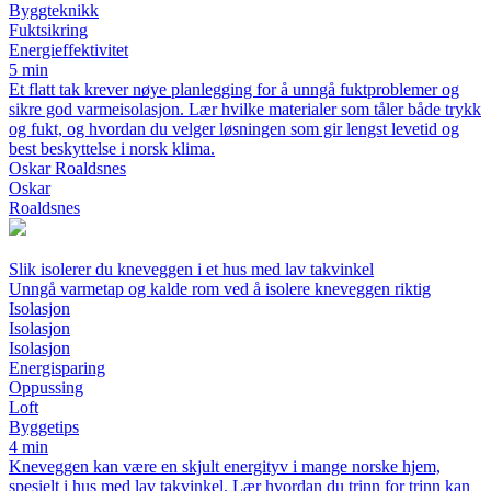
Byggteknikk
Fuktsikring
Energieffektivitet
5 min
Et flatt tak krever nøye planlegging for å unngå fuktproblemer og
sikre god varmeisolasjon. Lær hvilke materialer som tåler både trykk
og fukt, og hvordan du velger løsningen som gir lengst levetid og
best beskyttelse i norsk klima.
Oskar Roaldsnes
Oskar
Roaldsnes
Slik isolerer du kneveggen i et hus med lav takvinkel
Unngå varmetap og kalde rom ved å isolere kneveggen riktig
Isolasjon
Isolasjon
Isolasjon
Energisparing
Oppussing
Loft
Byggetips
4 min
Kneveggen kan være en skjult energityv i mange norske hjem,
spesielt i hus med lav takvinkel. Lær hvordan du trinn for trinn kan