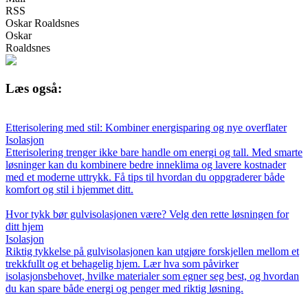
RSS
Oskar Roaldsnes
Oskar
Roaldsnes
Læs også:
Etterisolering med stil: Kombiner energisparing og nye overflater
Isolasjon
Etterisolering trenger ikke bare handle om energi og tall. Med smarte
løsninger kan du kombinere bedre inneklima og lavere kostnader
med et moderne uttrykk. Få tips til hvordan du oppgraderer både
komfort og stil i hjemmet ditt.
Hvor tykk bør gulvisolasjonen være? Velg den rette løsningen for
ditt hjem
Isolasjon
Riktig tykkelse på gulvisolasjonen kan utgjøre forskjellen mellom et
trekkfullt og et behagelig hjem. Lær hva som påvirker
isolasjonsbehovet, hvilke materialer som egner seg best, og hvordan
du kan spare både energi og penger med riktig løsning.