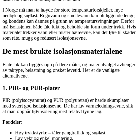
I Norge må man ta høyde for store temperaturforskjeller, mye
nedbør og snølast. Regnvann og smeltevann kan bli liggende lenge,
og kondens kan dannes på grunn av temperatursvingninger. Derfor
må isolasjonen både tåle fukt og beholde sin form under trykk. Hvis
materialet trekker vann eller mister bæreevne, kan det føre til skader
som råte, mugg og redusert isolasjonsevne.
De mest brukte isolasjonsmaterialene
Flate tak kan bygges opp på flere måter, og materialvalget avhenger
av taktype, belastning og ønsket levetid. Her er de vanligste
alternativene.
1. PIR- og PUR-plater
PIR (polyisocyanurat) og PUR (polyuretan) er harde skumplater
med svært god isolasjonsevne. De har lav varmeledningsevne, slik
at man oppnår høy isolering med relativt tynne lag.
Fordeler:
Høy trykkstyrke – tåler gangtrafikk og snølast.
Lav vekt og enkel montering.