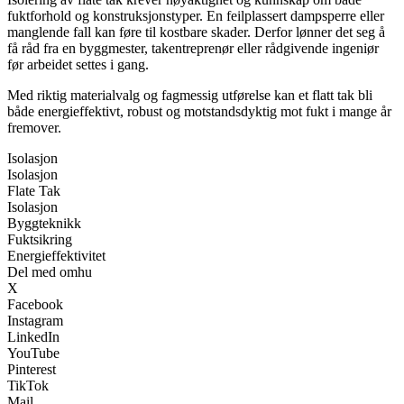
fuktforhold og konstruksjonstyper. En feilplassert dampsperre eller
manglende fall kan føre til kostbare skader. Derfor lønner det seg å
få råd fra en byggmester, takentreprenør eller rådgivende ingeniør
før arbeidet settes i gang.
Med riktig materialvalg og fagmessig utførelse kan et flatt tak bli
både energieffektivt, robust og motstandsdyktig mot fukt i mange år
fremover.
Isolasjon
Isolasjon
Flate Tak
Isolasjon
Byggteknikk
Fuktsikring
Energieffektivitet
Del med omhu
X
Facebook
Instagram
LinkedIn
YouTube
Pinterest
TikTok
Mail