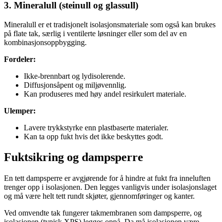
3. Mineralull (steinull og glassull)
Mineralull er et tradisjonelt isolasjonsmateriale som også kan brukes
på flate tak, særlig i ventilerte løsninger eller som del av en
kombinasjonsoppbygging.
Fordeler:
Ikke-brennbart og lydisolerende.
Diffusjonsåpent og miljøvennlig.
Kan produseres med høy andel resirkulert materiale.
Ulemper:
Lavere trykkstyrke enn plastbaserte materialer.
Kan ta opp fukt hvis det ikke beskyttes godt.
Fuktsikring og dampsperre
En tett dampsperre er avgjørende for å hindre at fukt fra inneluften
trenger opp i isolasjonen. Den legges vanligvis under isolasjonslaget
og må være helt tett rundt skjøter, gjennomføringer og kanter.
Ved omvendte tak fungerer takmembranen som dampsperre, og
isolasjonen (typisk XPS) legges oppå. Da må isolasjonen være