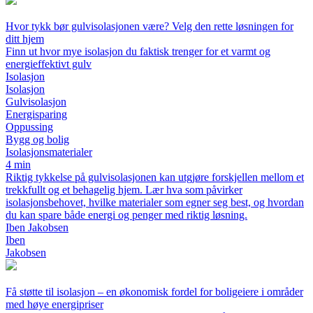
Hvor tykk bør gulvisolasjonen være? Velg den rette løsningen for
ditt hjem
Finn ut hvor mye isolasjon du faktisk trenger for et varmt og
energieffektivt gulv
Isolasjon
Isolasjon
Gulvisolasjon
Energisparing
Oppussing
Bygg og bolig
Isolasjonsmaterialer
4 min
Riktig tykkelse på gulvisolasjonen kan utgjøre forskjellen mellom et
trekkfullt og et behagelig hjem. Lær hva som påvirker
isolasjonsbehovet, hvilke materialer som egner seg best, og hvordan
du kan spare både energi og penger med riktig løsning.
Iben Jakobsen
Iben
Jakobsen
Få støtte til isolasjon – en økonomisk fordel for boligeiere i områder
med høye energipriser