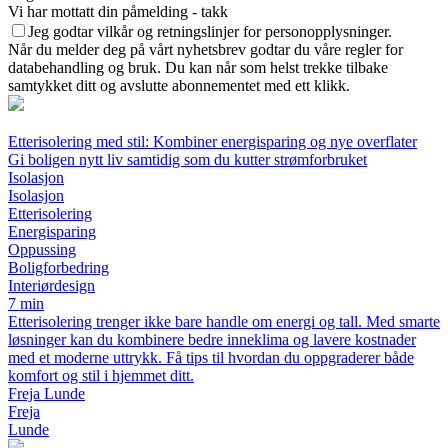
Vi har mottatt din påmelding - takk
Jeg godtar vilkår og retningslinjer for personopplysninger.
Når du melder deg på vårt nyhetsbrev godtar du våre regler for
databehandling og bruk. Du kan når som helst trekke tilbake
samtykket ditt og avslutte abonnementet med ett klikk.
Etterisolering med stil: Kombiner energisparing og nye overflater
Gi boligen nytt liv samtidig som du kutter strømforbruket
Isolasjon
Isolasjon
Etterisolering
Energisparing
Oppussing
Boligforbedring
Interiørdesign
7 min
Etterisolering trenger ikke bare handle om energi og tall. Med smarte
løsninger kan du kombinere bedre inneklima og lavere kostnader
med et moderne uttrykk. Få tips til hvordan du oppgraderer både
komfort og stil i hjemmet ditt.
Freja Lunde
Freja
Lunde