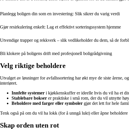
Planlegg boligen din som en investering: Slik sikrer du varig verdi
Gjør resirkulering enkelt: Lag et effektivt sorteringssystem hjemme
Utvendige trapper og rekkverk – slik vedlikeholder du dem, så de forbli
Bli klokere på boligens drift med profesjonell boligrådgivning
Velg riktige beholdere
Utvalget av løsninger for avfallssortering har økt mye de siste årene, og
interiøret.
Innfelte systemer
i kjøkkenskuffer er ideelle hvis du vil ha et di
Stablebare bokser
er praktiske i små rom, der du vil utnytte hø
Beholdere med farger eller symboler
gjør det lett for hele fam
Tenk også på om du vil ha lokk (for å unngå lukt) eller åpne beholdere (f
Skap orden uten rot