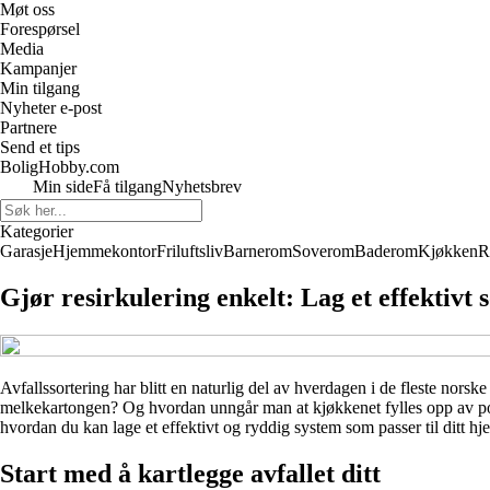
Møt oss
Forespørsel
Media
Kampanjer
Min tilgang
Nyheter e-post
Partnere
Send et tips
BoligHobby.com
Min side
Få tilgang
Nyhetsbrev
Kategorier
Garasje
Hjemmekontor
Friluftsliv
Barnerom
Soverom
Baderom
Kjøkken
R
Gjør resirkulering enkelt: Lag et effektiv
Avfallssortering har blitt en naturlig del av hverdagen i de fleste norske
melkekartongen? Og hvordan unngår man at kjøkkenet fylles opp av pose
hvordan du kan lage et effektivt og ryddig system som passer til ditt hj
Start med å kartlegge avfallet ditt