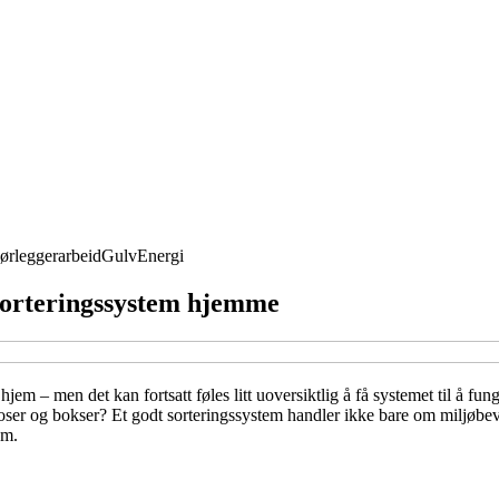
ørleggerarbeid
Gulv
Energi
t sorteringssystem hjemme
 hjem – men det kan fortsatt føles litt uoversiktlig å få systemet til å f
r og bokser? Et godt sorteringssystem handler ikke bare om miljøbevis
em.