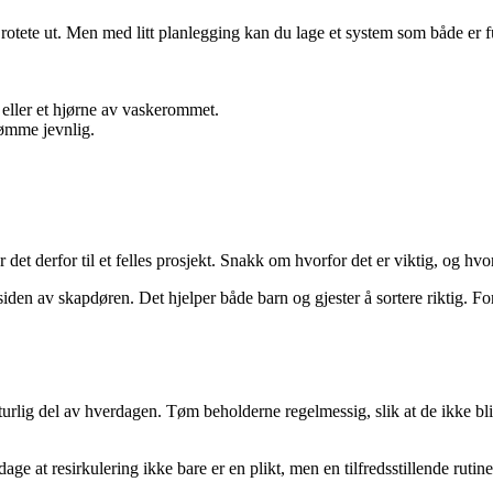
 rotete ut. Men med litt planlegging kan du lage et system som både er f
 eller et hjørne av vaskerommet.
 tømme jevnlig.
 det derfor til et felles prosjekt. Snakk om hvorfor det er viktig, og hvo
en av skapdøren. Det hjelper både barn og gjester å sortere riktig. For d
naturlig del av hverdagen. Tøm beholderne regelmessig, slik at de ikke b
age at resirkulering ikke bare er en plikt, men en tilfredsstillende rutine