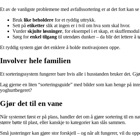
Et av de vanligste problemene med avfallssortering er at det fort kan se
Bruk
like beholdere
for et ryddig uttrykk.
Sett på
etiketter
slik at ingen er i tvil om hva som skal hvor.
Vurder
skjulte løsninger
, for eksempel i et skap, et skuffemodul
Sørg for
enkel tilgang
til utendørs dunker – da blir det lettere å
Et ryddig system gjør det enklere å holde motivasjonen oppe.
Involver hele familien
Et sorteringssystem fungerer bare hvis alle i husstanden bruker det. Gjør
Lag gjerne en liten “sorteringsguide” med bilder som kan henge på innsid
yoghurtbegeret?
Gjør det til en vane
Når systemet først er på plass, handler det om å gjøre sortering til en 
større bøtte til plast, eller kanskje to kategorier kan slås sammen.
Små justeringer kan gjøre stor forskjell – og når alt fungerer, vil du oppd