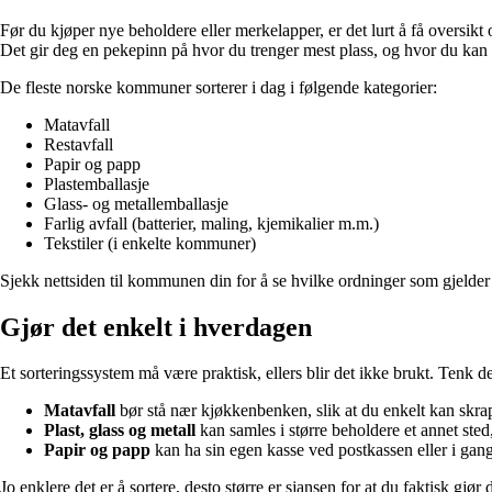
Før du kjøper nye beholdere eller merkelapper, er det lurt å få oversikt o
Det gir deg en pekepinn på hvor du trenger mest plass, og hvor du kan
De fleste norske kommuner sorterer i dag i følgende kategorier:
Matavfall
Restavfall
Papir og papp
Plastemballasje
Glass- og metallemballasje
Farlig avfall (batterier, maling, kjemikalier m.m.)
Tekstiler (i enkelte kommuner)
Sjekk nettsiden til kommunen din for å se hvilke ordninger som gjelder der
Gjør det enkelt i hverdagen
Et sorteringssystem må være praktisk, ellers blir det ikke brukt. Tenk 
Matavfall
bør stå nær kjøkkenbenken, slik at du enkelt kan skrape
Plast, glass og metall
kan samles i større beholdere et annet sted
Papir og papp
kan ha sin egen kasse ved postkassen eller i gang
Jo enklere det er å sortere, desto større er sjansen for at du faktisk gjør d