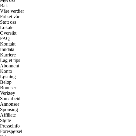
Møt oss
Bak
Våre verdier
Folket vårt
Støtt oss
Lokaler
Oversikt
FAQ
Kontakt
Inndata
Karriere
Lag et tips
Abonnent
Konto
Løsning
Beløp
Bonuser
Verktøy
Samarbeid
Annonsør
Sponsing
Affiliate
Støtte
Presseinfo
Forespørsel