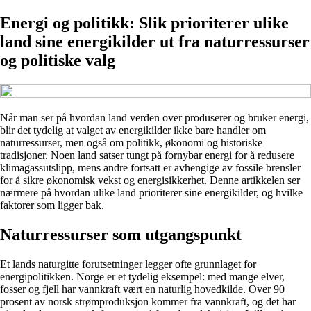
Energi og politikk: Slik prioriterer ulike
land sine energikilder ut fra naturressurser
og politiske valg
Når man ser på hvordan land verden over produserer og bruker energi,
blir det tydelig at valget av energikilder ikke bare handler om
naturressurser, men også om politikk, økonomi og historiske
tradisjoner. Noen land satser tungt på fornybar energi for å redusere
klimagassutslipp, mens andre fortsatt er avhengige av fossile brensler
for å sikre økonomisk vekst og energisikkerhet. Denne artikkelen ser
nærmere på hvordan ulike land prioriterer sine energikilder, og hvilke
faktorer som ligger bak.
Naturressurser som utgangspunkt
Et lands naturgitte forutsetninger legger ofte grunnlaget for
energipolitikken. Norge er et tydelig eksempel: med mange elver,
fosser og fjell har vannkraft vært en naturlig hovedkilde. Over 90
prosent av norsk strømproduksjon kommer fra vannkraft, og det har