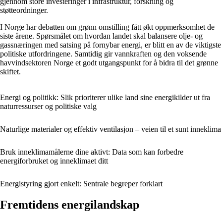
gjennom store investeringer i infrastruktur, forskning og
støtteordninger.
I Norge har debatten om grønn omstilling fått økt oppmerksomhet de
siste årene. Spørsmålet om hvordan landet skal balansere olje- og
gassnæringen med satsing på fornybar energi, er blitt en av de viktigste
politiske utfordringene. Samtidig gir vannkraften og den voksende
havvindsektoren Norge et godt utgangspunkt for å bidra til det grønne
skiftet.
Energi og politikk: Slik prioriterer ulike land sine energikilder ut fra
naturressurser og politiske valg
Naturlige materialer og effektiv ventilasjon – veien til et sunt inneklima
Bruk inneklimamålerne dine aktivt: Data som kan forbedre
energiforbruket og inneklimaet ditt
Energistyring gjort enkelt: Sentrale begreper forklart
Fremtidens energilandskap