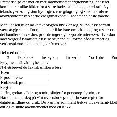
Fremtiden peker mot en mer sammensatt energiforsyning, der land
kombinerer ulike kilder for å sikre både stabilitet og bærekraft. Nye
teknologier som grønn hydrogen, energilagring og små modulære
atomreaktorer kan endre energimarkedet i løpet av de neste tiårene.
Men uansett hvor raskt teknologien utvikler seg, vil politikk fortsatt
være avgjørende. Energi handler ikke bare om teknologi og ressurser –
det handler om verdier, prioriteringer og nasjonale interesser. Hvordan
land velger å balansere disse hensynene, vil forme både klimaet og
verdensøkonomien i mange år fremover.
Del med omhu
X
Facebook
Instagram
LinkedIn
YouTube
Pin
Følg med - få vårt nyhetsbrev
Nyhetsbrevet du faktisk ønsker å lese.
E-postadresse
Register
Jeg godtar vilkår og retningslinjer for personopplysninger.
Når du melder deg på vårt nyhetsbrev godtar du våre regler for
databehandling og bruk. Du kan når som helst trekke tilbake samtykket
ditt og avslutte abonnementet med ett klikk.