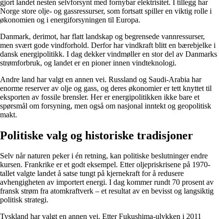
gjort landet nesten selvforsynt med fornybar elektrisitet. I tillegg har
Norge store olje- og gassressurser, som fortsatt spiller en viktig rolle i
økonomien og i energiforsyningen til Europa.
Danmark, derimot, har flatt landskap og begrensede vannressurser,
men svært gode vindforhold. Derfor har vindkraft blitt en bærebjelke i
dansk energipolitikk. I dag dekker vindmøller en stor del av Danmarks
strømforbruk, og landet er en pioner innen vindteknologi.
Andre land har valgt en annen vei. Russland og Saudi-Arabia har
enorme reserver av olje og gass, og deres økonomier er tett knyttet til
eksporten av fossile brensler. Her er energipolitikken ikke bare et
spørsmål om forsyning, men også om nasjonal inntekt og geopolitisk
makt.
Politiske valg og historiske tradisjoner
Selv når naturen peker i én retning, kan politiske beslutninger endre
kursen. Frankrike er et godt eksempel. Etter oljepris­krisene på 1970-
tallet valgte landet å satse tungt på kjernekraft for å redusere
avhengigheten av importert energi. I dag kommer rundt 70 prosent av
fransk strøm fra atomkraftverk – et resultat av en bevisst og langsiktig
politisk strategi.
Tyskland har valgt en annen vei. Etter Fukushima-ulykken i 2011