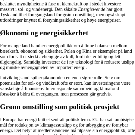
besluttet myndighetene å fase ut kjernekraft og i stedet investere
massivt i sol- og vindenergi. Den såkalte
Energiewende
har gjort
Tyskland til et foregangsland for grønn omstilling, men også skapt
utfordringer knyttet til forsyningssikkerhet og høye energipriser.
Økonomi og energisikkerhet
For mange land handler energipolitikk om å finne balansen mellom
bærekraft, økonomi og sikkerhet. Polen og Kina er eksempler på land
som fortsatt er sterkt avhengige av kull, fordi det er billig og lett
tilgjengelig. Samtidig investerer de i ny teknologi for å redusere utslipp
og minske avhengigheten av importert energi.
I utviklingsland spiller økonomien en enda større rolle. Selv om
potensialet for sol- og vindkraft ofte er stort, kan investeringene være
vanskelige å finansiere. Internasjonale samarbeid og klimafond
forsøker å bidra til overgangen, men prosessen går gradvis.
Grønn omstilling som politisk prosjekt
I Europa har energi blitt et sentralt politisk tema. EU har satt ambisiøse
mål for reduksjon av klimagassutslipp og for utbygging av fornybar
energi. Det betyr at medlemslandene må tilpasse sin energipolitikk, ofte