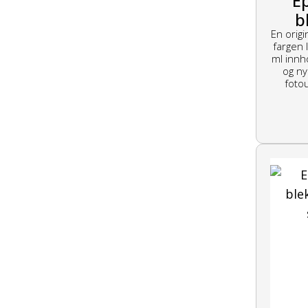
E
b
En origi
li
fargen 
ml innho
og ny
fotou