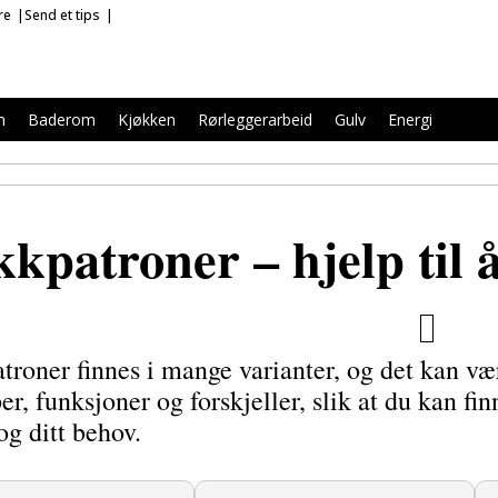
re
Send et tips
m
Baderom
Kjøkken
Rørleggerarbeid
Gulv
Energi
kkpatroner – hjelp til å
troner finnes i mange varianter, og det kan vær
er, funksjoner og forskjeller, slik at du kan fi
og ditt behov.