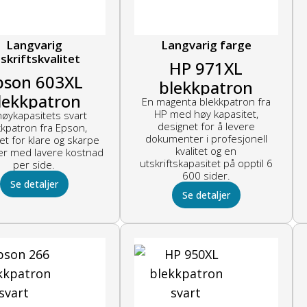
Langvarig
Langvarig farge
skriftskvalitet
HP 971XL
pson 603XL
blekkpatron
lekkpatron
En magenta blekkpatron fra
magenta
HP med høy kapasitet,
høykapasitets svart
designet for å levere
kkpatron fra Epson,
dokumenter i profesjonell
et for klare og skarpe
kvalitet og en
ter med lavere kostnad
utskriftskapasitet på opptil 6
per side.
600 sider.
Se detaljer
Se detaljer