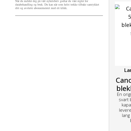
Når du melder deg på vårt nyhetsbrev godtar du våre regler for
databehandling og bruk. Du kan når som helst trekke tilbake samtykket
ditt og avslutte abonnementet med ett klikk.
La
Cano
blek
En ori
svart
kapa
levere
lang