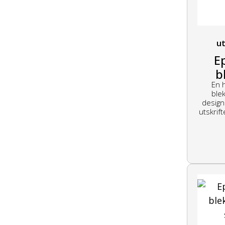
ut
E
b
En 
ble
design
utskrif