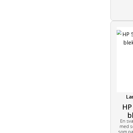
La
HP
b
En sva
med s
som pas