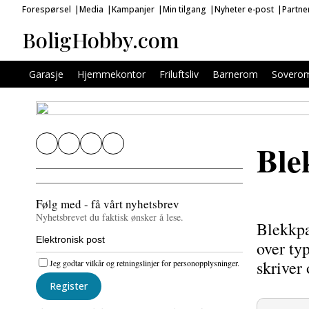
Forespørsel
Media
Kampanjer
Min tilgang
Nyheter e-post
Partne
BoligHobby.com
Garasje
Hjemmekontor
Friluftsliv
Barnerom
Sovero
Ble
Følg med - få vårt nyhetsbrev
Nyhetsbrevet du faktisk ønsker å lese.
Blekkpa
over typ
skriver 
Jeg godtar vilkår og retningslinjer for personopplysninger.
Register