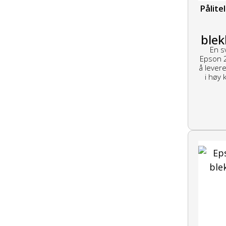
Pålite
blek
En s
Epson 2
å levere
i høy 