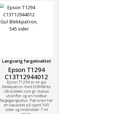
Langvarig fargekvalitet
Epson T1294
C13T12944012
Epson T1294 er en gul
Gul Blekkpatron,
blekkpatron med DURABrite
545 sider
Ultra-blekk som gir skarpe
utskrifter og en holdbar
fargegjengivelse. Patronen har
en kapasitet på opptil 545
sider og inneholder 7 ml
blekk.