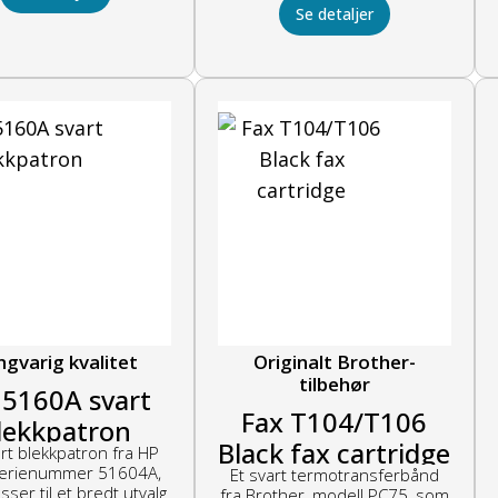
Se detaljer
ngvarig kvalitet
Originalt Brother-
tilbehør
 5160A svart
Fax T104/T106
lekkpatron
Black fax cartridge
rt blekkpatron fra HP
erienummer 51604A,
Et svart termotransferbånd
ser til et bredt utvalg
fra Brother, modell PC75, som