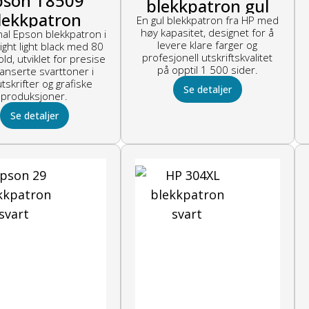
pson T8509
blekkpatron gul
lekkpatron
En gul blekkpatron fra HP med
høy kapasitet, designet for å
nal Epson blekkpatron i
ghtlightblack
levere klare farger og
light light black med 80
profesjonell utskriftskvalitet
ld, utviklet for presise
på opptil 1 500 sider.
anserte svarttoner i
tskrifter og grafiske
Se detaljer
produksjoner.
Se detaljer