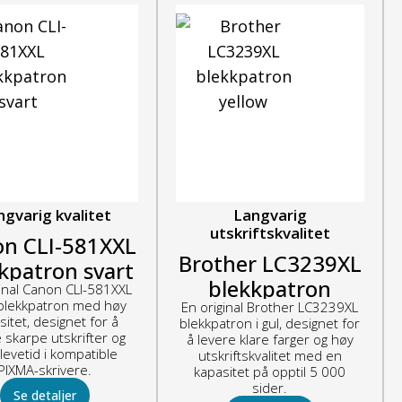
ngvarig kvalitet
Langvarig
utskriftskvalitet
n CLI-581XXL
Brother LC3239XL
kpatron svart
blekkpatron
ginal Canon CLI-581XXL
 blekkpatron med høy
En original Brother LC3239XL
yellow
sitet, designet for å
blekkpatron i gul, designet for
 skarpe utskrifter og
å levere klare farger og høy
 levetid i kompatible
utskriftskvalitet med en
PIXMA-skrivere.
kapasitet på opptil 5 000
sider.
Se detaljer