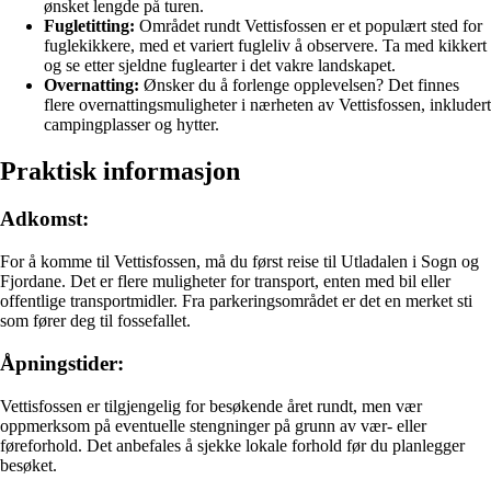
ønsket lengde på turen.
Fugletitting:
Området rundt Vettisfossen er et populært sted for
fuglekikkere, med et variert fugleliv å observere. Ta med kikkert
og se etter sjeldne fuglearter i det vakre landskapet.
Overnatting:
Ønsker du å forlenge opplevelsen? Det finnes
flere overnattingsmuligheter i nærheten av Vettisfossen, inkludert
campingplasser og hytter.
Praktisk informasjon
Adkomst:
For å komme til Vettisfossen, må du først reise til Utladalen i Sogn og
Fjordane. Det er flere muligheter for transport, enten med bil eller
offentlige transportmidler. Fra parkeringsområdet er det en merket sti
som fører deg til fossefallet.
Åpningstider:
Vettisfossen er tilgjengelig for besøkende året rundt, men vær
oppmerksom på eventuelle stengninger på grunn av vær- eller
føreforhold. Det anbefales å sjekke lokale forhold før du planlegger
besøket.