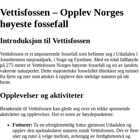
Vettisfossen – Opplev Norges
høyeste fossefall
Introduksjon til Vettisfossen
Vettisfossen er et imponerende fossefall som befinner seg i Utladalen i
Jotunheimen nasjonalpark, i Sogn og Fjordane. Med en total fallhøyde
på 275 meter er Vettisfossen Norges høyeste fossefall og en av landets
vakreste naturperler. Dette majestetiske fossefallet tiltrekker seg turister
fra fjern og nær som ønsker å oppleve den mektige naturen på sitt
beste.
Opplevelser og aktiviteter
Besøkende til Vettisfossen kan glede seg over en rekke spennende
aktiviteter og opplevelser. Her er noen av høydepunktene:
Fotturer:
Ta en uforglemmelig fottur gjennom Utladalen og
opplev den spektakulære naturen rundt Vettisfossen. Det er flere
stier og ruter å velge mellom, avhengig av ferdighetsnivå og