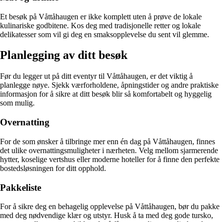
Et besøk på Våttåhaugen er ikke komplett uten å prøve de lokale
kulinariske godbitene. Kos deg med tradisjonelle retter og lokale
delikatesser som vil gi deg en smaksopplevelse du sent vil glemme.
Planlegging av ditt besøk
Før du legger ut på ditt eventyr til Våttåhaugen, er det viktig å
planlegge nøye. Sjekk værforholdene, åpningstider og andre praktiske
informasjon for å sikre at ditt besøk blir så komfortabelt og hyggelig
som mulig.
Overnatting
For de som ønsker å tilbringe mer enn én dag på Våttåhaugen, finnes
det ulike overnattingsmuligheter i nærheten. Velg mellom sjarmerende
hytter, koselige vertshus eller moderne hoteller for å finne den perfekte
bostedsløsningen for ditt opphold.
Pakkeliste
For å sikre deg en behagelig opplevelse på Våttåhaugen, bør du pakke
med deg nødvendige klær og utstyr. Husk å ta med deg gode tursko,