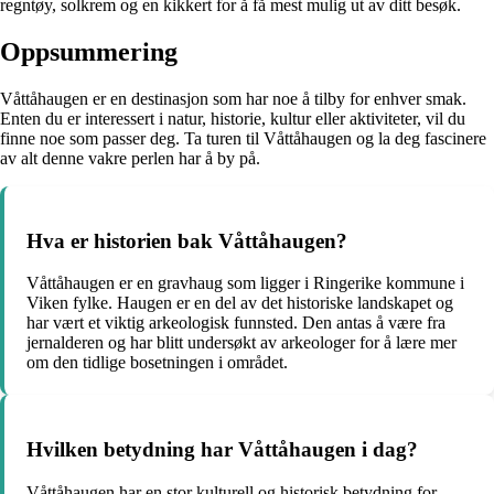
regntøy, solkrem og en kikkert for å få mest mulig ut av ditt besøk.
Oppsummering
Våttåhaugen er en destinasjon som har noe å tilby for enhver smak.
Enten du er interessert i natur, historie, kultur eller aktiviteter, vil du
finne noe som passer deg. Ta turen til Våttåhaugen og la deg fascinere
av alt denne vakre perlen har å by på.
Hva er historien bak Våttåhaugen?
Våttåhaugen er en gravhaug som ligger i Ringerike kommune i
Viken fylke. Haugen er en del av det historiske landskapet og
har vært et viktig arkeologisk funnsted. Den antas å være fra
jernalderen og har blitt undersøkt av arkeologer for å lære mer
om den tidlige bosetningen i området.
Hvilken betydning har Våttåhaugen i dag?
Våttåhaugen har en stor kulturell og historisk betydning for