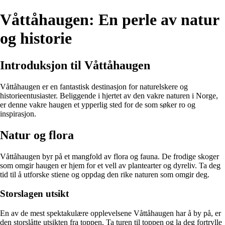
Våttåhaugen: En perle av natur
og historie
Introduksjon til Våttåhaugen
Våttåhaugen er en fantastisk destinasjon for naturelskere og
historieentusiaster. Beliggende i hjertet av den vakre naturen i Norge,
er denne vakre haugen et ypperlig sted for de som søker ro og
inspirasjon.
Natur og flora
Våttåhaugen byr på et mangfold av flora og fauna. De frodige skoger
som omgir haugen er hjem for et vell av plantearter og dyreliv. Ta deg
tid til å utforske stiene og oppdag den rike naturen som omgir deg.
Storslagen utsikt
En av de mest spektakulære opplevelsene Våttåhaugen har å by på, er
den storslåtte utsikten fra toppen. Ta turen til toppen og la deg fortrylle