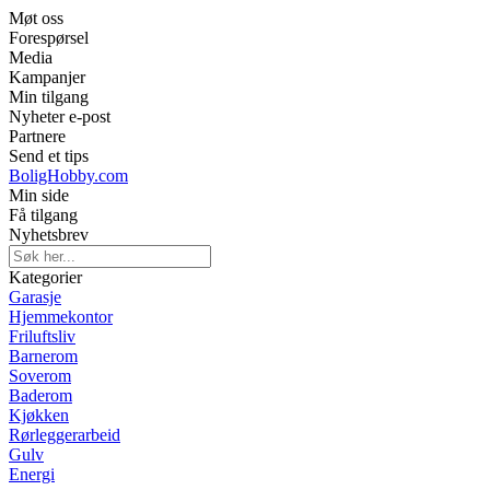
Møt oss
Forespørsel
Media
Kampanjer
Min tilgang
Nyheter e-post
Partnere
Send et tips
BoligHobby.com
Min side
Få tilgang
Nyhetsbrev
Kategorier
Garasje
Hjemmekontor
Friluftsliv
Barnerom
Soverom
Baderom
Kjøkken
Rørleggerarbeid
Gulv
Energi