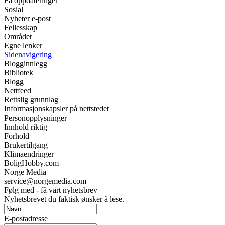
Få oppdateringer
Sosial
Nyheter e-post
Fellesskap
Området
Egne lenker
Sidenavigering
Blogginnlegg
Bibliotek
Blogg
Nettfeed
Rettslig grunnlag
Informasjonskapsler på nettstedet
Personopplysninger
Innhold riktig
Forhold
Brukertilgang
Klimaendringer
BoligHobby.com
Norge Media
service@norgemedia.com
Følg med - få vårt nyhetsbrev
Nyhetsbrevet du faktisk ønsker å lese.
E-postadresse