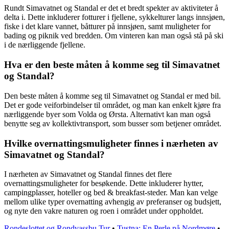
Rundt Simavatnet og Standal er det et bredt spekter av aktiviteter å
delta i. Dette inkluderer fotturer i fjellene, sykkelturer langs innsjøen,
fiske i det klare vannet, båtturer på innsjøen, samt muligheter for
bading og piknik ved bredden. Om vinteren kan man også stå på ski
i de nærliggende fjellene.
Hva er den beste måten å komme seg til Simavatnet
og Standal?
Den beste måten å komme seg til Simavatnet og Standal er med bil.
Det er gode veiforbindelser til området, og man kan enkelt kjøre fra
nærliggende byer som Volda og Ørsta. Alternativt kan man også
benytte seg av kollektivtransport, som busser som betjener området.
Hvilke overnattingsmuligheter finnes i nærheten av
Simavatnet og Standal?
I nærheten av Simavatnet og Standal finnes det flere
overnattingsmuligheter for besøkende. Dette inkluderer hytter,
campingplasser, hoteller og bed & breakfast-steder. Man kan velge
mellom ulike typer overnatting avhengig av preferanser og budsjett,
og nyte den vakre naturen og roen i området under oppholdet.
Rondeslottet og Rondvassbu Tur
•
Tustna: En Perle på Nordmøre
•