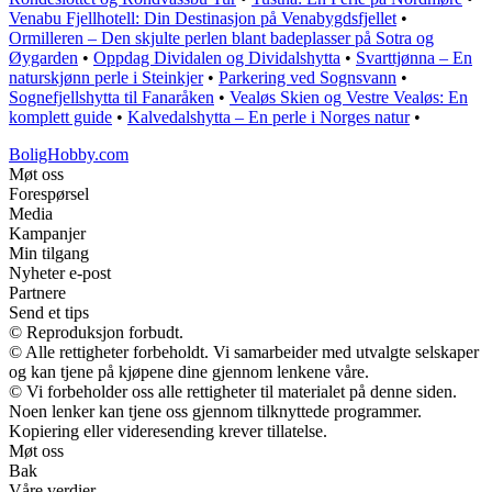
Venabu Fjellhotell: Din Destinasjon på Venabygdsfjellet
•
Ormilleren – Den skjulte perlen blant badeplasser på Sotra og
Øygarden
•
Oppdag Dividalen og Dividalshytta
•
Svarttjønna – En
naturskjønn perle i Steinkjer
•
Parkering ved Sognsvann
•
Sognefjellshytta til Fanaråken
•
Vealøs Skien og Vestre Vealøs: En
komplett guide
•
Kalvedalshytta – En perle i Norges natur
•
BoligHobby.com
Møt oss
Forespørsel
Media
Kampanjer
Min tilgang
Nyheter e-post
Partnere
Send et tips
© Reproduksjon forbudt.
© Alle rettigheter forbeholdt. Vi samarbeider med utvalgte selskaper
og kan tjene på kjøpene dine gjennom lenkene våre.
© Vi forbeholder oss alle rettigheter til materialet på denne siden.
Noen lenker kan tjene oss gjennom tilknyttede programmer.
Kopiering eller videresending krever tillatelse.
Møt oss
Bak
Våre verdier