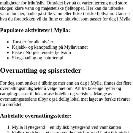
muligheter for friluftsliv. Området byr på et variert terreng med store
skoger, klare vann og majestetiske fjelltopper. Her kan du utforske
vakre turstier, padle på stille vann eller fiske i friske fjellvann. Uansett
hva du foretrekker, vil du finne en aktivitet som passer for deg i Mylla.
Populære aktiviteter i Mylla:
Turstier for alle nivåer
Kajakk- og kanopadling på Myllavannet
Fiske i Norges reneste fjellvann
Skogsbading og naturterapi
Overnatting og spisesteder
For deg som ønsker å tilbringe mer enn en dag i Mylla, finnes det flere
overnattingsmuligheter å velge mellom. Alt fra koselige hytter og
campingplasser til luksuriøse hoteller og vertshus. Mange av
overnattingsstedene tilbyr også deilig lokal mat laget av ferske råvarer
fra området.
Anbefalte overnattingssteder:
Mylla Hyttegrend – en idyllisk hyttegrend ved vannkanten
Fjellro Vertshus – et sjarmerende vertshus med fantastisk utsikt