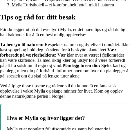
Mylla Turisthotell – et komfortabelt hotell midt i naturen
Tips og råd for ditt besøk
Før du legger ut på ditt eventyr i Mylla, er det noen tips og råd du bør
ha i bakhodet for å få en best mulig opplevelse:
Ta hensyn til naturen:
Respekter naturen og dyrelivet i området. Ikke
kast søppel og hold deg på stiene for å beskytte plantelivet.
Vær
forberedt på værforholdene:
Vær klar over at været i fjellområder
kan være skiftende. Ta med riktig klær og utstyr for å være forberedt
på alt fra solskinn til regn og vind.
Planlegg turen din:
Sjekk kart og
planlegg ruten din på forhånd. Informer noen om hvor du planlegger å
gå, spesielt om du skal på lengre turer alene.
Ved å følge disse tipsene og rådene vil du kunne få en fantastisk
opplevelse i vakre Mylla og skape minner for livet. Kom og opplev
denne naturskjønne perlen i Norge!
Hva er Mylla og hvor ligger det?
Mylla er et populært friluftsområde og vann beliggende i