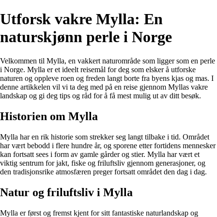
Utforsk vakre Mylla: En
naturskjønn perle i Norge
Velkommen til Mylla, en vakkert naturområde som ligger som en perle
i Norge. Mylla er et ideelt reisemål for deg som elsker å utforske
naturen og oppleve roen og freden langt borte fra byens kjas og mas. I
denne artikkelen vil vi ta deg med på en reise gjennom Myllas vakre
landskap og gi deg tips og råd for å få mest mulig ut av ditt besøk.
Historien om Mylla
Mylla har en rik historie som strekker seg langt tilbake i tid. Området
har vært bebodd i flere hundre år, og sporene etter fortidens mennesker
kan fortsatt sees i form av gamle gårder og stier. Mylla har vært et
viktig sentrum for jakt, fiske og friluftsliv gjennom generasjoner, og
den tradisjonsrike atmosfæren preger fortsatt området den dag i dag.
Natur og friluftsliv i Mylla
Mylla er først og fremst kjent for sitt fantastiske naturlandskap og