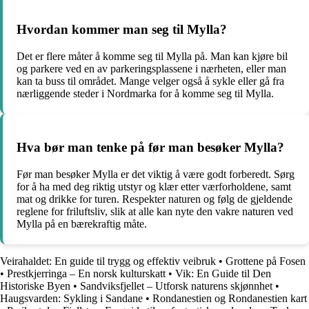
Hvordan kommer man seg til Mylla?
Det er flere måter å komme seg til Mylla på. Man kan kjøre bil
og parkere ved en av parkeringsplassene i nærheten, eller man
kan ta buss til området. Mange velger også å sykle eller gå fra
nærliggende steder i Nordmarka for å komme seg til Mylla.
Hva bør man tenke på før man besøker Mylla?
Før man besøker Mylla er det viktig å være godt forberedt. Sørg
for å ha med deg riktig utstyr og klær etter værforholdene, samt
mat og drikke for turen. Respekter naturen og følg de gjeldende
reglene for friluftsliv, slik at alle kan nyte den vakre naturen ved
Mylla på en bærekraftig måte.
Veirahaldet: En guide til trygg og effektiv veibruk
•
Grottene på Fosen
•
Prestkjerringa – En norsk kulturskatt
•
Vik: En Guide til Den
Historiske Byen
•
Sandviksfjellet – Utforsk naturens skjønnhet
•
Haugsvarden: Sykling i Sandane
•
Rondanestien og Rondanestien kart