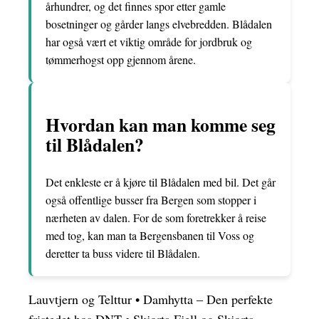
århundrer, og det finnes spor etter gamle
bosetninger og gårder langs elvebredden. Blådalen
har også vært et viktig område for jordbruk og
tømmerhogst opp gjennom årene.
Hvordan kan man komme seg
til Blådalen?
Det enkleste er å kjøre til Blådalen med bil. Det går
også offentlige busser fra Bergen som stopper i
nærheten av dalen. For de som foretrekker å reise
med tog, kan man ta Bergensbanen til Voss og
deretter ta buss videre til Blådalen.
Lauvtjern og Telttur
•
Damhytta – Den perfekte
fristedet hos DNT
•
Skjorta Fjell og Skjorta