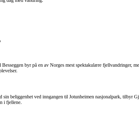
lang dag med vandring.
p
til Besseggen byr på en av Norges mest spektakulære fjellvandringer, men
levelser.
sin beliggenhet ved inngangen til Jotunheimen nasjonalpark, tilbyr Gjen
i fjellene.