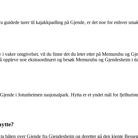
e. Fra guidede turer til kajakkpadling på Gjende, er det noe for enhver 
av i vakre omgivelser, vil du finne det du leter etter på Memurubu og Gje
til å oppleve noe ekstraordinært og besøk Memurubu og Gjendesheim i d
ende i Jotunheimen nasjonalpark. Hytta er et yndet mål for fjellturiste
ytte?
ta båten over Gjende fra Gjendesheim og deretter gå den kjente Bessegg