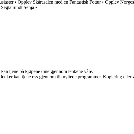
usiaster
•
Opplev Skårasalen med en Fantastisk Fottur
•
Opplev Norges 
Segla rundt Senja
•
g kan tjene på kjøpene dine gjennom lenkene våre.
n lenker kan tjene oss gjennom tilknyttede programmer. Kopiering eller v