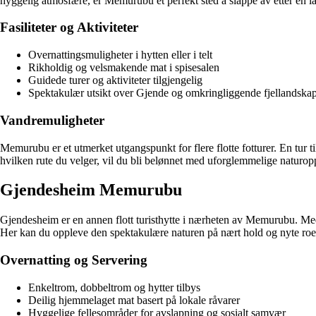
hyggelig atmosfære, er Memurubu et perfekt sted å slappe av etter en 
Fasiliteter og Aktiviteter
Overnattingsmuligheter i hytten eller i telt
Rikholdig og velsmakende mat i spisesalen
Guidede turer og aktiviteter tilgjengelig
Spektakulær utsikt over Gjende og omkringliggende fjellandska
Vandremuligheter
Memurubu er et utmerket utgangspunkt for flere flotte fotturer. En tur 
hvilken rute du velger, vil du bli belønnet med uforglemmelige naturopp
Gjendesheim Memurubu
Gjendesheim er en annen flott turisthytte i nærheten av Memurubu. Med 
Her kan du oppleve den spektakulære naturen på nært hold og nyte roen 
Overnatting og Servering
Enkeltrom, dobbeltrom og hytter tilbys
Deilig hjemmelaget mat basert på lokale råvarer
Hyggelige fellesområder for avslapning og sosialt samvær