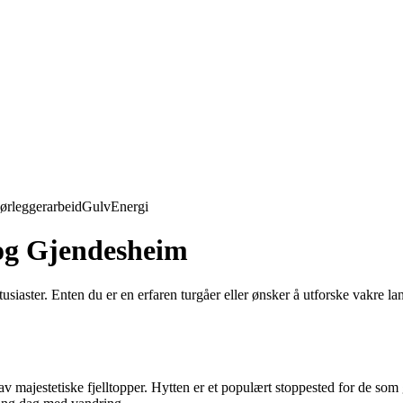
ørleggerarbeid
Gulv
Energi
og Gjendesheim
siaster. Enten du er en erfaren turgåer eller ønsker å utforske vakre la
av majestetiske fjelltopper. Hytten er et populært stoppested for de so