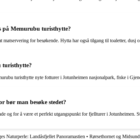
bys på Memurubu turisthytte?
t matservering for besøkende. Hytta har også tilgang til toaletter, dusj 
 turisthytte?
ubu turisthytte nyte fotturer i Jotunheimen nasjonalpark, fiske i Gjend
or bør man besøke stedet?
e og for å være et perfekt utgangspunkt for fjellturer i Jotunheimen. Ste
s Naturperle: Landåsfjellet Panoramastien
•
Rørsethornet og Midsundt