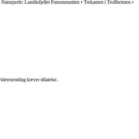
Naturperle: Landåsfjellet Panoramastien
•
Trekanten i Trollheimen
•
ideresending krever tillatelse.