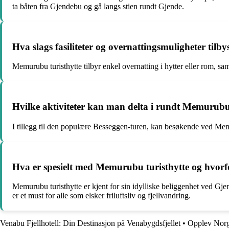
ta båten fra Gjendebu og gå langs stien rundt Gjende.
Hva slags fasiliteter og overnattingsmuligheter til
Memurubu turisthytte tilbyr enkel overnatting i hytter eller rom, sam
Hvilke aktiviteter kan man delta i rundt Memurubu
I tillegg til den populære Besseggen-turen, kan besøkende ved Memur
Hva er spesielt med Memurubu turisthytte og hvorf
Memurubu turisthytte er kjent for sin idylliske beliggenhet ved Gjend
er et must for alle som elsker friluftsliv og fjellvandring.
Venabu Fjellhotell: Din Destinasjon på Venabygdsfjellet
•
Opplev Norge