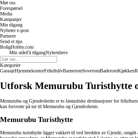
Møt oss
Forespørsel
Media
Kampanjer
Min tilgang
Nyheter e-post
Partnere
Send et tips
BoligHobby.com
Min side
Få tilgang
Nyhetsbrev
Kategorier
Garasje
Hjemmekontor
Friluftsliv
Barnerom
Soverom
Baderom
Kjøkken
R
Utforsk Memurubu Turisthytte 
Memurubu og Gjendesheim er to fantastiske destinasjoner for friluftsentu
kan forvente på tur til Memurubu og Gjendesheim.
Memurubu Turisthytte
Memurubu turisthytte ligger vakkert til ved bredden av Gjende, omgitt 