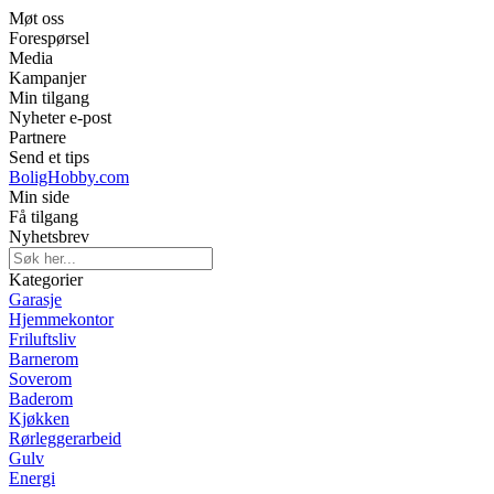
Møt oss
Forespørsel
Media
Kampanjer
Min tilgang
Nyheter e-post
Partnere
Send et tips
BoligHobby.com
Min side
Få tilgang
Nyhetsbrev
Kategorier
Garasje
Hjemmekontor
Friluftsliv
Barnerom
Soverom
Baderom
Kjøkken
Rørleggerarbeid
Gulv
Energi