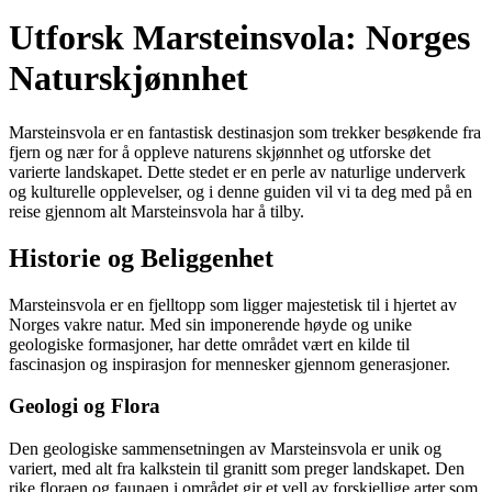
Utforsk Marsteinsvola: Norges
Naturskjønnhet
Marsteinsvola er en fantastisk destinasjon som trekker besøkende fra
fjern og nær for å oppleve naturens skjønnhet og utforske det
varierte landskapet. Dette stedet er en perle av naturlige underverk
og kulturelle opplevelser, og i denne guiden vil vi ta deg med på en
reise gjennom alt Marsteinsvola har å tilby.
Historie og Beliggenhet
Marsteinsvola er en fjelltopp som ligger majestetisk til i hjertet av
Norges vakre natur. Med sin imponerende høyde og unike
geologiske formasjoner, har dette området vært en kilde til
fascinasjon og inspirasjon for mennesker gjennom generasjoner.
Geologi og Flora
Den geologiske sammensetningen av Marsteinsvola er unik og
variert, med alt fra kalkstein til granitt som preger landskapet. Den
rike floraen og faunaen i området gir et vell av forskjellige arter som