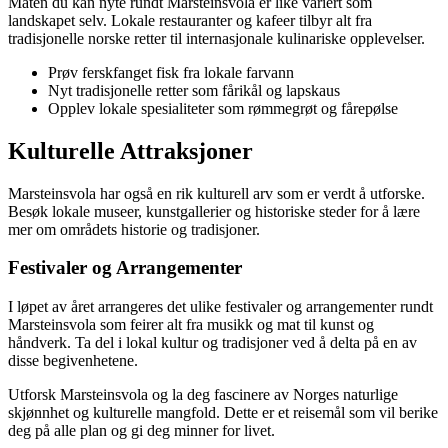
Maten du kan nyte rundt Marsteinsvola er like variert som
landskapet selv. Lokale restauranter og kafeer tilbyr alt fra
tradisjonelle norske retter til internasjonale kulinariske opplevelser.
Prøv ferskfanget fisk fra lokale farvann
Nyt tradisjonelle retter som fårikål og lapskaus
Opplev lokale spesialiteter som rømmegrøt og fårepølse
Kulturelle Attraksjoner
Marsteinsvola har også en rik kulturell arv som er verdt å utforske.
Besøk lokale museer, kunstgallerier og historiske steder for å lære
mer om områdets historie og tradisjoner.
Festivaler og Arrangementer
I løpet av året arrangeres det ulike festivaler og arrangementer rundt
Marsteinsvola som feirer alt fra musikk og mat til kunst og
håndverk. Ta del i lokal kultur og tradisjoner ved å delta på en av
disse begivenhetene.
Utforsk Marsteinsvola og la deg fascinere av Norges naturlige
skjønnhet og kulturelle mangfold. Dette er et reisemål som vil berike
deg på alle plan og gi deg minner for livet.