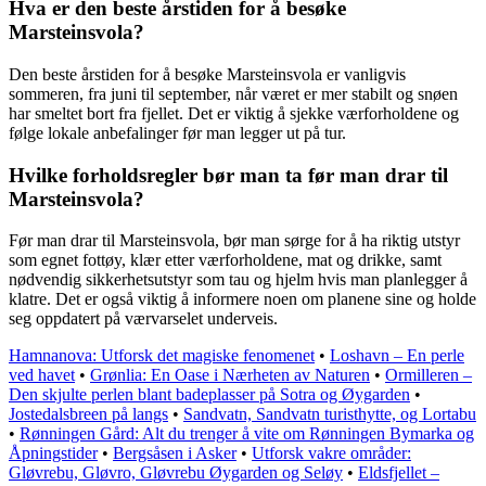
Hva er den beste årstiden for å besøke
Marsteinsvola?
Den beste årstiden for å besøke Marsteinsvola er vanligvis
sommeren, fra juni til september, når været er mer stabilt og snøen
har smeltet bort fra fjellet. Det er viktig å sjekke værforholdene og
følge lokale anbefalinger før man legger ut på tur.
Hvilke forholdsregler bør man ta før man drar til
Marsteinsvola?
Før man drar til Marsteinsvola, bør man sørge for å ha riktig utstyr
som egnet fottøy, klær etter værforholdene, mat og drikke, samt
nødvendig sikkerhetsutstyr som tau og hjelm hvis man planlegger å
klatre. Det er også viktig å informere noen om planene sine og holde
seg oppdatert på værvarselet underveis.
Hamnanova: Utforsk det magiske fenomenet
•
Loshavn – En perle
ved havet
•
Grønlia: En Oase i Nærheten av Naturen
•
Ormilleren –
Den skjulte perlen blant badeplasser på Sotra og Øygarden
•
Jostedalsbreen på langs
•
Sandvatn, Sandvatn turisthytte, og Lortabu
•
Rønningen Gård: Alt du trenger å vite om Rønningen Bymarka og
Åpningstider
•
Bergsåsen i Asker
•
Utforsk vakre områder:
Gløvrebu, Gløvro, Gløvrebu Øygarden og Seløy
•
Eldsfjellet –