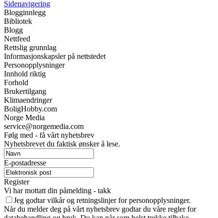
Sidenavigering
Blogginnlegg
Bibliotek
Blogg
Nettfeed
Rettslig grunnlag
Informasjonskapsler på nettstedet
Personopplysninger
Innhold riktig
Forhold
Brukertilgang
Klimaendringer
BoligHobby.com
Norge Media
service@norgemedia.com
Følg med - få vårt nyhetsbrev
Nyhetsbrevet du faktisk ønsker å lese.
E-postadresse
Register
Vi har mottatt din påmelding - takk
Jeg godtar vilkår og retningslinjer for personopplysninger.
Når du melder deg på vårt nyhetsbrev godtar du våre regler for
databehandling og bruk. Du kan når som helst trekke tilbake