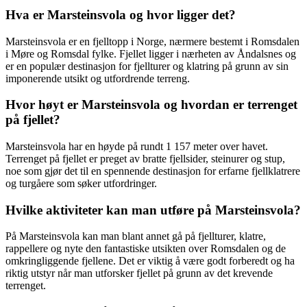
Hva er Marsteinsvola og hvor ligger det?
Marsteinsvola er en fjelltopp i Norge, nærmere bestemt i Romsdalen
i Møre og Romsdal fylke. Fjellet ligger i nærheten av Åndalsnes og
er en populær destinasjon for fjellturer og klatring på grunn av sin
imponerende utsikt og utfordrende terreng.
Hvor høyt er Marsteinsvola og hvordan er terrenget
på fjellet?
Marsteinsvola har en høyde på rundt 1 157 meter over havet.
Terrenget på fjellet er preget av bratte fjellsider, steinurer og stup,
noe som gjør det til en spennende destinasjon for erfarne fjellklatrere
og turgåere som søker utfordringer.
Hvilke aktiviteter kan man utføre på Marsteinsvola?
På Marsteinsvola kan man blant annet gå på fjellturer, klatre,
rappellere og nyte den fantastiske utsikten over Romsdalen og de
omkringliggende fjellene. Det er viktig å være godt forberedt og ha
riktig utstyr når man utforsker fjellet på grunn av det krevende
terrenget.