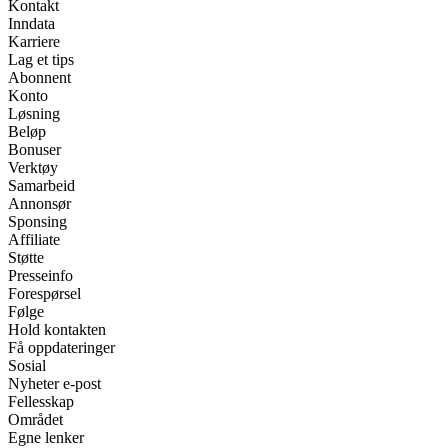
Kontakt
Inndata
Karriere
Lag et tips
Abonnent
Konto
Løsning
Beløp
Bonuser
Verktøy
Samarbeid
Annonsør
Sponsing
Affiliate
Støtte
Presseinfo
Forespørsel
Følge
Hold kontakten
Få oppdateringer
Sosial
Nyheter e-post
Fellesskap
Området
Egne lenker