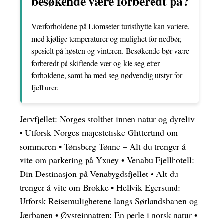
besøkende være forberedt på?
Værforholdene på Liomseter turisthytte kan variere,
med kjølige temperaturer og mulighet for nedbør,
spesielt på høsten og vinteren. Besøkende bør være
forberedt på skiftende vær og kle seg etter
forholdene, samt ha med seg nødvendig utstyr for
fjellturer.
Jervfjellet: Norges stolthet innen natur og dyreliv
•
Utforsk Norges majestetiske Glittertind om
sommeren
•
Tønsberg Tønne – Alt du trenger å
vite om parkering på Yxney
•
Venabu Fjellhotell:
Din Destinasjon på Venabygdsfjellet
•
Alt du
trenger å vite om Brokke
•
Hellvik Egersund:
Utforsk Reisemulighetene langs Sørlandsbanen og
Jærbanen
•
Øysteinnatten: En perle i norsk natur
•