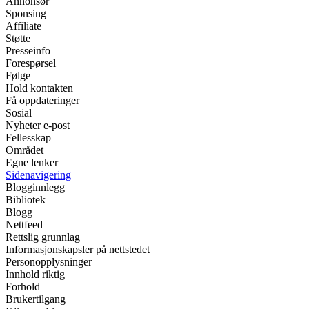
Annonsør
Sponsing
Affiliate
Støtte
Presseinfo
Forespørsel
Følge
Hold kontakten
Få oppdateringer
Sosial
Nyheter e-post
Fellesskap
Området
Egne lenker
Sidenavigering
Blogginnlegg
Bibliotek
Blogg
Nettfeed
Rettslig grunnlag
Informasjonskapsler på nettstedet
Personopplysninger
Innhold riktig
Forhold
Brukertilgang