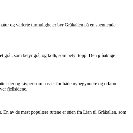
natur og varierte turmuligheter byr Gråkallen på en spennende
 grár, som betyr grå, og kollr, som betyr topp. Den gråaktige
flotte stier og løyper som passer for både nybegynnere og erfarne
ver fjellsidene.
er. En av de mest populære rutene er stien fra Lian til Gråkallen, som