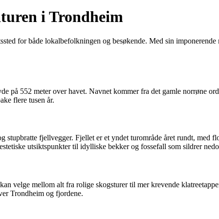
turen i Trondheim
artssted for både lokalbefolkningen og besøkende. Med sin imponerende 
yde på 552 meter over havet. Navnet kommer fra det gamle norrøne ordet
ake flere tusen år.
g stupbratte fjellvegger. Fjellet er et yndet turområde året rundt, med 
stetiske utsiktspunkter til idylliske bekker og fossefall som sildrer nedo
u kan velge mellom alt fra rolige skogsturer til mer krevende klatreetapp
over Trondheim og fjordene.