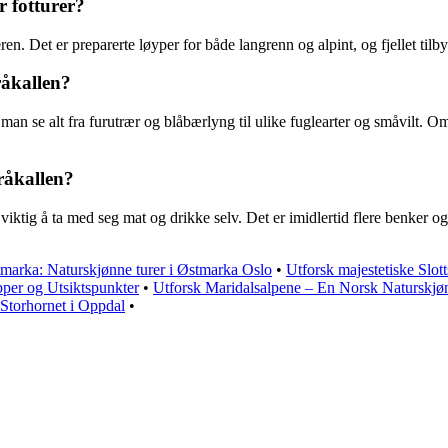
r fotturer?
ren. Det er preparerte løyper for både langrenn og alpint, og fjellet tilbyr
råkallen?
an man se alt fra furutrær og blåbærlyng til ulike fuglearter og småvilt.
Gråkallen?
r viktig å ta med seg mat og drikke selv. Det er imidlertid flere benker 
marka: Naturskjønne turer i Østmarka Oslo
•
Utforsk majestetiske Slott
pper og Utsiktspunkter
•
Utforsk Maridalsalpene – En Norsk Naturskjø
Storhornet i Oppdal
•