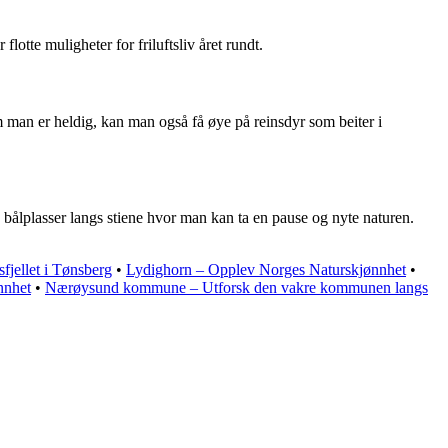
 flotte muligheter for friluftsliv året rundt.
 Om man er heldig, kan man også få øye på reinsdyr som beiter i
og bålplasser langs stiene hvor man kan ta en pause og nyte naturen.
sfjellet i Tønsberg
•
Lydighorn – Opplev Norges Naturskjønnhet
•
nnhet
•
Nærøysund kommune – Utforsk den vakre kommunen langs