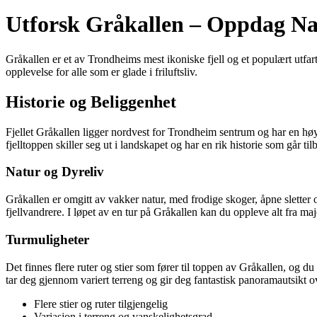
Utforsk Gråkallen – Oppdag Na
Gråkallen er et av Trondheims mest ikoniske fjell og et populært utf
opplevelse for alle som er glade i friluftsliv.
Historie og Beliggenhet
Fjellet Gråkallen ligger nordvest for Trondheim sentrum og har en hø
fjelltoppen skiller seg ut i landskapet og har en rik historie som går tilb
Natur og Dyreliv
Gråkallen er omgitt av vakker natur, med frodige skoger, åpne sletter o
fjellvandrere. I løpet av en tur på Gråkallen kan du oppleve alt fra maje
Turmuligheter
Det finnes flere ruter og stier som fører til toppen av Gråkallen, og d
tar deg gjennom variert terreng og gir deg fantastisk panoramautsikt 
Flere stier og ruter tilgjengelig
Variasjon i terreng og vanskelighetsgrad