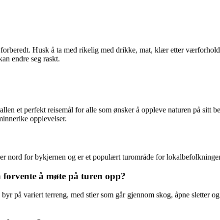
forberedt. Husk å ta med rikelig med drikke, mat, klær etter værforholde
kan endre seg raskt.
llen et perfekt reisemål for alle som ønsker å oppleve naturen på sitt bes
minnerike opplevelser.
er nord for bykjernen og er et populært turområde for lokalbefolkninge
 forvente å møte på turen opp?
yr på variert terreng, med stier som går gjennom skog, åpne sletter og s