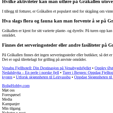
Hvilke aktiviteter kan man utføre på Gråkallen utove
I tillegg til fotturer, er Gråkallen et populært sted for skigåing om vinte
Hva slags flora og fauna kan man forvente å se på G
Gråkallen er kjent for sitt varierte plante- og dyreliv. På turen opp k
området.
Finnes det serveringssteder eller andre fasiliteter på 
På Gråkallen finnes det ingen serveringssteder eller butikker, så det e
Det er også tilrettelagt for grilling på anviste områder.
Venabu Fjellhotell: Din Destinasjon på Venabygdsfjellet
•
Opplev Øst
Nedalshytta – En perle i norske fjell
•
Turer i Bergen: Oppdag Fjellto
kysten
•
Utforsk skjønnheten til Leirvassbu
•
Oppdag Skjønnheten til 
BoligHobby.com
Møt oss
Forespørsel
Media
Kampanjer
Min tilgang
Nyheter e-post