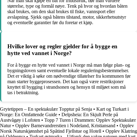
Når man skal kjøpe en båt for fritidsbruk, bør man vurdere
størrelse, type og formål nøye. Tenk på hvor og hvordan båten
skal brukes, om den skal brukes til fiske, vannsport eller
avslapning. Sjekk også båtens tilstand, motor, sikkerhetsutstyr
og eventuelle garantier før du foretar et kjøp.
Hvilke lover og regler gjelder for å bygge en
hytte ved vannet i Norge?
For å bygge en hytte ved vannet i Norge må man følge plan- og
bygningsloven samt eventuelle lokale reguleringsbestemmelser.
Det er viktig å søke om nødvendige tillatelser fra kommunen før
man starter byggeprosessen. Det kan også være restriksjoner
knyttet til bygging i strandsonen og hensyn til miljøet som må
tas i betraktning.
Grytetippen – En spektakulær Topptur på Senja
•
Kart og Turkart i
Norge: En Omfattende Guide
•
Delpsheia: En Skjult Perle på
Austvågøy i Lofoten
•
Topp 7 Turen i Drammen: Opplev Spektakulær
Natur
•
Opplev Barnevandrerstien i Nodeland, Kristiansand
•
Opplev
Norsk Naturskjønnhet på Spåtind Fjellstue og Hotell
•
Opplev Klatring
på Odderøya
•
Turkart østmarka – Utforsk den vakre naturen med kart