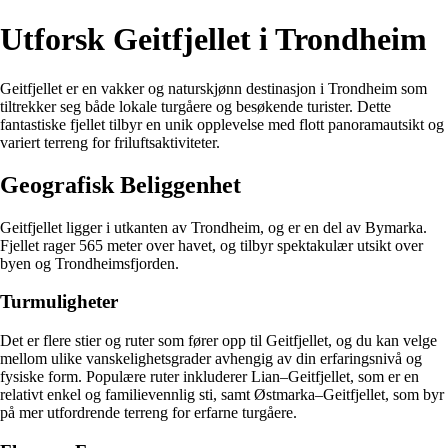
Utforsk Geitfjellet i Trondheim
Geitfjellet er en vakker og naturskjønn destinasjon i Trondheim som
tiltrekker seg både lokale turgåere og besøkende turister. Dette
fantastiske fjellet tilbyr en unik opplevelse med flott panoramautsikt og
variert terreng for friluftsaktiviteter.
Geografisk Beliggenhet
Geitfjellet ligger i utkanten av Trondheim, og er en del av Bymarka.
Fjellet rager 565 meter over havet, og tilbyr spektakulær utsikt over
byen og Trondheimsfjorden.
Turmuligheter
Det er flere stier og ruter som fører opp til Geitfjellet, og du kan velge
mellom ulike vanskelighetsgrader avhengig av din erfaringsnivå og
fysiske form. Populære ruter inkluderer Lian–Geitfjellet, som er en
relativt enkel og familievennlig sti, samt Østmarka–Geitfjellet, som byr
på mer utfordrende terreng for erfarne turgåere.