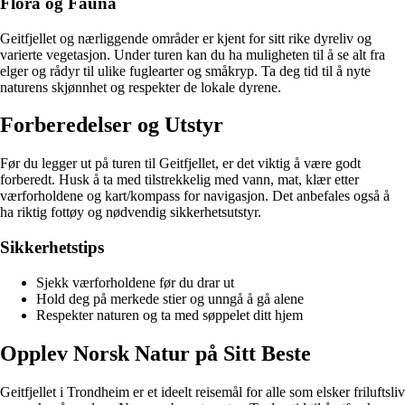
Flora og Fauna
Geitfjellet og nærliggende områder er kjent for sitt rike dyreliv og
varierte vegetasjon. Under turen kan du ha muligheten til å se alt fra
elger og rådyr til ulike fuglearter og småkryp. Ta deg tid til å nyte
naturens skjønnhet og respekter de lokale dyrene.
Forberedelser og Utstyr
Før du legger ut på turen til Geitfjellet, er det viktig å være godt
forberedt. Husk å ta med tilstrekkelig med vann, mat, klær etter
værforholdene og kart/kompass for navigasjon. Det anbefales også å
ha riktig fottøy og nødvendig sikkerhetsutstyr.
Sikkerhetstips
Sjekk værforholdene før du drar ut
Hold deg på merkede stier og unngå å gå alene
Respekter naturen og ta med søppelet ditt hjem
Opplev Norsk Natur på Sitt Beste
Geitfjellet i Trondheim er et ideelt reisemål for alle som elsker friluftsliv