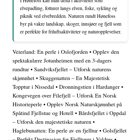
I Hønefoss kan man delta i aktiviteter som
elvepadling, fotturer langs elven, fiske, sykling og
piknik ved elvebredden. Naturen rundt Hønefoss
byr på vakre landskap, skoger, innsjøer og fjell som
er perfekte for friluftsaktiviteter og naturopplevelser.
Veierland: En perle i Oslofjorden
•
Opplev den
spektakulære Jotunheimen med en 3-dagers
rundtur
•
Sandviksfjellet – Utforsk naturens
skjønnhet
•
Skuggenatten – En Majestetisk
Topptur i Nissedal
•
Dronningstien i Hardanger
•
Kongevegen over Filefjell – Utforsk En Norsk
Historieperle
•
Opplev Norsk Naturskjønnhet på
Spåtind Fjellstue og Hotell
•
Bårdsfjellet i Oppdal
– Utforsk den majestetiske naturen
•
Haglebunatten: En perle av en fjelltur
•
Golsfjellet
– Perfekt Destinasjon for Fjellturer i Valdres
•