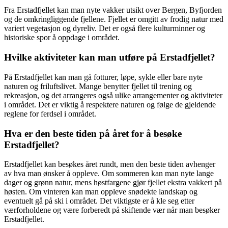
Fra Erstadfjellet kan man nyte vakker utsikt over Bergen, Byfjorden
og de omkringliggende fjellene. Fjellet er omgitt av frodig natur med
variert vegetasjon og dyreliv. Det er også flere kulturminner og
historiske spor å oppdage i området.
Hvilke aktiviteter kan man utføre på Erstadfjellet?
På Erstadfjellet kan man gå fotturer, løpe, sykle eller bare nyte
naturen og friluftslivet. Mange benytter fjellet til trening og
rekreasjon, og det arrangeres også ulike arrangementer og aktiviteter
i området. Det er viktig å respektere naturen og følge de gjeldende
reglene for ferdsel i området.
Hva er den beste tiden på året for å besøke
Erstadfjellet?
Erstadfjellet kan besøkes året rundt, men den beste tiden avhenger
av hva man ønsker å oppleve. Om sommeren kan man nyte lange
dager og grønn natur, mens høstfargene gjør fjellet ekstra vakkert på
høsten. Om vinteren kan man oppleve snødekte landskap og
eventuelt gå på ski i området. Det viktigste er å kle seg etter
værforholdene og være forberedt på skiftende vær når man besøker
Erstadfjellet.