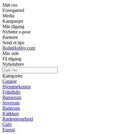
Møt oss
Forespørsel
Media
Kampanjer
Min tilgang
Nyheter e-post
Partnere
Send et tips
BoligHobby.com
Min side
Få tilgang
Nyhetsbrev
Kategorier
Garasje
Hjemmekontor
Friluftsliv
Barnerom
Soverom
Baderom
Kjøkken
Rørleggerarbeid
Gulv
Energi