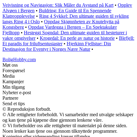
Veivisning og Navigasjon: Slik Måler du Avstand på Kart
•
Opplev
Alvøen i Bergen
•
Buldring: En Guide til En Spennende
Klatreopplevelse
•
Ring 4 Sykkel: Den ultimate guiden til sykling
langs Ring 4 i Oslo
•
Oppdag Skjønnheten av Knutehytta på
Kongsberg
•
Oppdag Vardegga i Bergen – En Spektakulær
Fjelltopp
•
Hesteggi Sogndal: Den ultimate guiden til hesteturer i
vakre omgivelser
•
Krogedal: En perle av natur og historie
•
Blefjell:
Et paradis for friluftsentusiaster
•
Hjerkinn Fjellstue: Din
Destinasjon for Eventyr i Norges Nære Natur
•
BoligHobby.com
Møt oss
Forespørsel
Media
Kampanjer
Min tilgang
Nyheter e-post
Partnere
Send et tips
© Reproduksjon forbudt.
© Alle rettigheter forbeholdt. Vi samarbeider med utvalgte selskaper
og kan tjene på kjøpene dine gjennom lenkene våre.
© Vi forbeholder oss alle rettigheter til materialet på denne siden.
Noen lenker kan tjene oss gjennom tilknyttede programmer.
Kopiering eller videresending krever tillatelse.