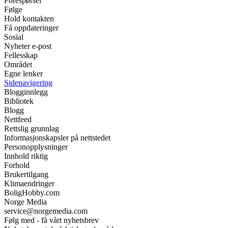
Forespørsel
Følge
Hold kontakten
Få oppdateringer
Sosial
Nyheter e-post
Fellesskap
Området
Egne lenker
Sidenavigering
Blogginnlegg
Bibliotek
Blogg
Nettfeed
Rettslig grunnlag
Informasjonskapsler på nettstedet
Personopplysninger
Innhold riktig
Forhold
Brukertilgang
Klimaendringer
BoligHobby.com
Norge Media
service@norgemedia.com
Følg med - få vårt nyhetsbrev