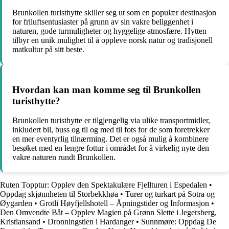
Brunkollen turisthytte skiller seg ut som en populær destinasjon
for friluftsentusiaster på grunn av sin vakre beliggenhet i
naturen, gode turmuligheter og hyggelige atmosfære. Hytten
tilbyr en unik mulighet til å oppleve norsk natur og tradisjonell
matkultur på sitt beste.
Hvordan kan man komme seg til Brunkollen
turisthytte?
Brunkollen turisthytte er tilgjengelig via ulike transportmidler,
inkludert bil, buss og til og med til fots for de som foretrekker
en mer eventyrlig tilnærming. Det er også mulig å kombinere
besøket med en lengre fottur i området for å virkelig nyte den
vakre naturen rundt Brunkollen.
Ruten Topptur: Opplev den Spektakulære Fjellturen i Espedalen
•
Oppdag skjønnheten til Storbekkhøa
•
Turer og turkart på Sotra og
Øygarden
•
Grotli Høyfjellshotell – Åpningstider og Informasjon
•
Den Omvendte Båt – Opplev Magien på Grønn Slette i Jegersberg,
Kristiansand
•
Dronningstien i Hardanger
•
Sunnmøre: Oppdag De