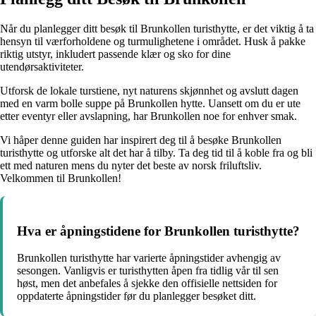
Når du planlegger ditt besøk til Brunkollen turisthytte, er det viktig å ta
hensyn til værforholdene og turmulighetene i området. Husk å pakke
riktig utstyr, inkludert passende klær og sko for dine
utendørsaktiviteter.
Utforsk de lokale turstiene, nyt naturens skjønnhet og avslutt dagen
med en varm bolle suppe på Brunkollen hytte. Uansett om du er ute
etter eventyr eller avslapning, har Brunkollen noe for enhver smak.
Vi håper denne guiden har inspirert deg til å besøke Brunkollen
turisthytte og utforske alt det har å tilby. Ta deg tid til å koble fra og bli
ett med naturen mens du nyter det beste av norsk friluftsliv.
Velkommen til Brunkollen!
Hva er åpningstidene for Brunkollen turisthytte?
Brunkollen turisthytte har varierte åpningstider avhengig av
sesongen. Vanligvis er turisthytten åpen fra tidlig vår til sen
høst, men det anbefales å sjekke den offisielle nettsiden for
oppdaterte åpningstider før du planlegger besøket ditt.