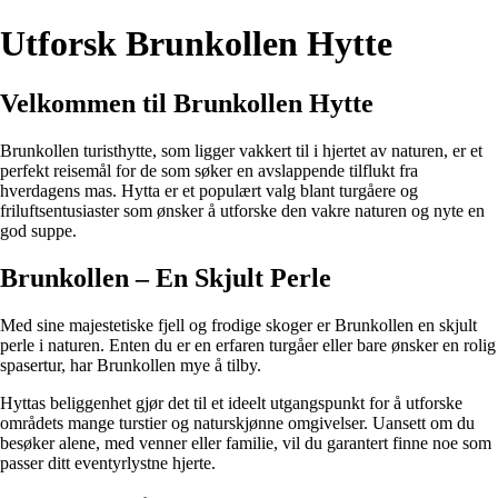
Utforsk Brunkollen Hytte
Velkommen til Brunkollen Hytte
Brunkollen turisthytte, som ligger vakkert til i hjertet av naturen, er et
perfekt reisemål for de som søker en avslappende tilflukt fra
hverdagens mas. Hytta er et populært valg blant turgåere og
friluftsentusiaster som ønsker å utforske den vakre naturen og nyte en
god suppe.
Brunkollen – En Skjult Perle
Med sine majestetiske fjell og frodige skoger er Brunkollen en skjult
perle i naturen. Enten du er en erfaren turgåer eller bare ønsker en rolig
spasertur, har Brunkollen mye å tilby.
Hyttas beliggenhet gjør det til et ideelt utgangspunkt for å utforske
områdets mange turstier og naturskjønne omgivelser. Uansett om du
besøker alene, med venner eller familie, vil du garantert finne noe som
passer ditt eventyrlystne hjerte.