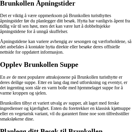
Brunkollen Åpningstider
Det er viktig å være oppmerksom på Brunkollen turisthyttes
åpningstider før du planlegger ditt besøk. Hytta har vanligvis åpent fra
tidlig vår til sen høst, men det kan være lurt å dobbeltsjekke
åpningstidene for å unngå skuffelser.
Åpningstidene kan variere avhengig av sesongen og værforholdene, så
det anbefales å kontakte hytta direkte eller besøke deres offisielle
nettside for oppdatert informasjon.
Opplev Brunkollen Suppe
En av de mest populære attraksjonene på Brunkollen turisthytte er
deres deilige suppe. Etter en lang dag med utforskning og eventyr, er
det ingenting som slår en varm bolle med hjemmelaget suppe for å
varme kroppen og sjelen.
Brunkollen tilbyr et variert utvalg av supper, alt laget med ferske
ingredienser og kjærlighet. Enten du foretrekker en klassisk kjøttsuppe
eller en vegetarisk variant, vil du garantert finne noe som tilfredsstiller
smaksløkene dine.
Planlegg ditt Besøk til Brunkollen