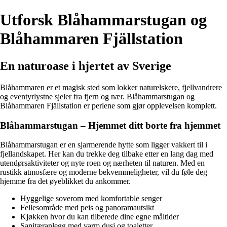
Utforsk Blåhammarstugan og
Blåhammaren Fjällstation
En naturoase i hjertet av Sverige
Blåhammaren er et magisk sted som lokker naturelskere, fjellvandrere
og eventyrlystne sjeler fra fjern og nær. Blåhammarstugan og
Blåhammaren Fjällstation er perlene som gjør opplevelsen komplett.
Blåhammarstugan – Hjemmet ditt borte fra hjemmet
Blåhammarstugan er en sjarmerende hytte som ligger vakkert til i
fjellandskapet. Her kan du trekke deg tilbake etter en lang dag med
utendørsaktiviteter og nyte roen og nærheten til naturen. Med en
rustikk atmosfære og moderne bekvemmeligheter, vil du føle deg
hjemme fra det øyeblikket du ankommer.
Hyggelige soverom med komfortable senger
Fellesområde med peis og panoramautsikt
Kjøkken hvor du kan tilberede dine egne måltider
Sanitæranlegg med varm dusj og toaletter