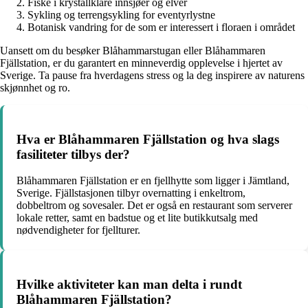
Fiske i krystallklare innsjøer og elver
Sykling og terrengsykling for eventyrlystne
Botanisk vandring for de som er interessert i floraen i området
Uansett om du besøker Blåhammarstugan eller Blåhammaren
Fjällstation, er du garantert en minneverdig opplevelse i hjertet av
Sverige. Ta pause fra hverdagens stress og la deg inspirere av naturens
skjønnhet og ro.
Hva er Blåhammaren Fjällstation og hva slags
fasiliteter tilbys der?
Blåhammaren Fjällstation er en fjellhytte som ligger i Jämtland,
Sverige. Fjällstasjonen tilbyr overnatting i enkeltrom,
dobbeltrom og sovesaler. Det er også en restaurant som serverer
lokale retter, samt en badstue og et lite butikkutsalg med
nødvendigheter for fjellturer.
Hvilke aktiviteter kan man delta i rundt
Blåhammaren Fjällstation?