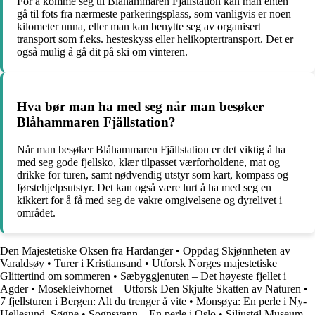
For å komme seg til Blåhammaren Fjällstation kan man enten
gå til fots fra nærmeste parkeringsplass, som vanligvis er noen
kilometer unna, eller man kan benytte seg av organisert
transport som f.eks. hesteskyss eller helikoptertransport. Det er
også mulig å gå dit på ski om vinteren.
Hva bør man ha med seg når man besøker
Blåhammaren Fjällstation?
Når man besøker Blåhammaren Fjällstation er det viktig å ha
med seg gode fjellsko, klær tilpasset værforholdene, mat og
drikke for turen, samt nødvendig utstyr som kart, kompass og
førstehjelpsutstyr. Det kan også være lurt å ha med seg en
kikkert for å få med seg de vakre omgivelsene og dyrelivet i
området.
Den Majestetiske Oksen fra Hardanger
•
Oppdag Skjønnheten av
Varaldsøy
•
Turer i Kristiansand
•
Utforsk Norges majestetiske
Glittertind om sommeren
•
Sæbyggjenuten – Det høyeste fjellet i
Agder
•
Mosekleivhornet – Utforsk Den Skjulte Skatten av Naturen
•
7 fjellsturen i Bergen: Alt du trenger å vite
•
Monsøya: En perle i Ny-
Hellesund, Søgne
•
Sognsvann – En perle i Oslo
•
Siljustøl Museum –