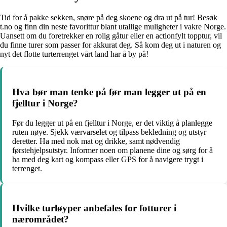
Tid for å pakke sekken, snøre på deg skoene og dra ut på tur! Besøk
t.no og finn din neste favorittur blant utallige muligheter i vakre Norge.
Uansett om du foretrekker en rolig gåtur eller en actionfylt topptur, vil
du finne turer som passer for akkurat deg. Så kom deg ut i naturen og
nyt det flotte turterrenget vårt land har å by på!
Hva bør man tenke på før man legger ut på en
fjelltur i Norge?
Før du legger ut på en fjelltur i Norge, er det viktig å planlegge
ruten nøye. Sjekk værvarselet og tilpass bekledning og utstyr
deretter. Ha med nok mat og drikke, samt nødvendig
førstehjelpsutstyr. Informer noen om planene dine og sørg for å
ha med deg kart og kompass eller GPS for å navigere trygt i
terrenget.
Hvilke turløyper anbefales for fotturer i
nærområdet?