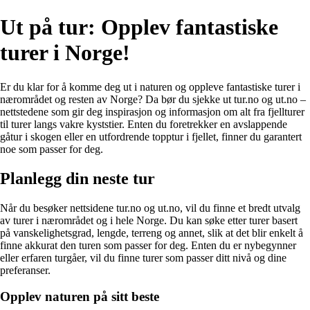
Ut på tur: Opplev fantastiske
turer i Norge!
Er du klar for å komme deg ut i naturen og oppleve fantastiske turer i
nærområdet og resten av Norge? Da bør du sjekke ut tur.no og ut.no –
nettstedene som gir deg inspirasjon og informasjon om alt fra fjellturer
til turer langs vakre kyststier. Enten du foretrekker en avslappende
gåtur i skogen eller en utfordrende topptur i fjellet, finner du garantert
noe som passer for deg.
Planlegg din neste tur
Når du besøker nettsidene tur.no og ut.no, vil du finne et bredt utvalg
av turer i nærområdet og i hele Norge. Du kan søke etter turer basert
på vanskelighetsgrad, lengde, terreng og annet, slik at det blir enkelt å
finne akkurat den turen som passer for deg. Enten du er nybegynner
eller erfaren turgåer, vil du finne turer som passer ditt nivå og dine
preferanser.
Opplev naturen på sitt beste