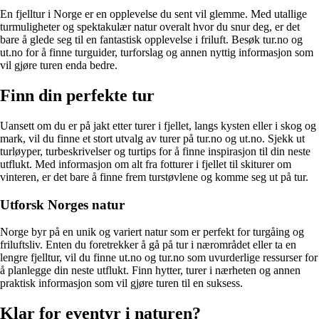
En fjelltur i Norge er en opplevelse du sent vil glemme. Med utallige
turmuligheter og spektakulær natur overalt hvor du snur deg, er det
bare å glede seg til en fantastisk opplevelse i friluft. Besøk tur.no og
ut.no for å finne turguider, turforslag og annen nyttig informasjon som
vil gjøre turen enda bedre.
Finn din perfekte tur
Uansett om du er på jakt etter turer i fjellet, langs kysten eller i skog og
mark, vil du finne et stort utvalg av turer på tur.no og ut.no. Sjekk ut
turløyper, turbeskrivelser og turtips for å finne inspirasjon til din neste
utflukt. Med informasjon om alt fra fotturer i fjellet til skiturer om
vinteren, er det bare å finne frem turstøvlene og komme seg ut på tur.
Utforsk Norges natur
Norge byr på en unik og variert natur som er perfekt for turgåing og
friluftsliv. Enten du foretrekker å gå på tur i nærområdet eller ta en
lengre fjelltur, vil du finne ut.no og tur.no som uvurderlige ressurser for
å planlegge din neste utflukt. Finn hytter, turer i nærheten og annen
praktisk informasjon som vil gjøre turen til en suksess.
Klar for eventyr i naturen?