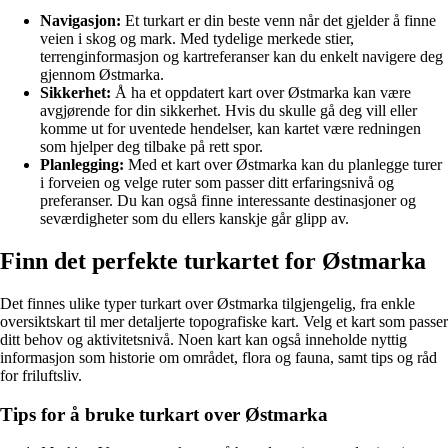
Navigasjon:
Et turkart er din beste venn når det gjelder å finne
veien i skog og mark. Med tydelige merkede stier,
terrenginformasjon og kartreferanser kan du enkelt navigere deg
gjennom Østmarka.
Sikkerhet:
Å ha et oppdatert kart over Østmarka kan være
avgjørende for din sikkerhet. Hvis du skulle gå deg vill eller
komme ut for uventede hendelser, kan kartet være redningen
som hjelper deg tilbake på rett spor.
Planlegging:
Med et kart over Østmarka kan du planlegge turer
i forveien og velge ruter som passer ditt erfaringsnivå og
preferanser. Du kan også finne interessante destinasjoner og
seværdigheter som du ellers kanskje går glipp av.
Finn det perfekte turkartet for Østmarka
Det finnes ulike typer turkart over Østmarka tilgjengelig, fra enkle
oversiktskart til mer detaljerte topografiske kart. Velg et kart som passer
ditt behov og aktivitetsnivå. Noen kart kan også inneholde nyttig
informasjon som historie om området, flora og fauna, samt tips og råd
for friluftsliv.
Tips for å bruke turkart over Østmarka