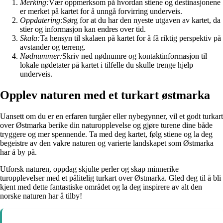
Merking:
Vær oppmerksom på hvordan stiene og destinasjonene
er merket på kartet for å unngå forvirring underveis.
Oppdatering:
Sørg for at du har den nyeste utgaven av kartet, da
stier og informasjon kan endres over tid.
Skala:
Ta hensyn til skalaen på kartet for å få riktig perspektiv på
avstander og terreng.
Nødnummer:
Skriv ned nødnumre og kontaktinformasjon til
lokale nødetater på kartet i tilfelle du skulle trenge hjelp
underveis.
Opplev naturen med et turkart østmarka
Uansett om du er en erfaren turgåer eller nybegynner, vil et godt turkart
over Østmarka berike din naturopplevelse og gjøre turene dine både
tryggere og mer spennende. Ta med deg kartet, følg stiene og la deg
begeistre av den vakre naturen og varierte landskapet som Østmarka
har å by på.
Utforsk naturen, oppdag skjulte perler og skap minnerike
turopplevelser med et pålitelig turkart over Østmarka. Gled deg til å bli
kjent med dette fantastiske området og la deg inspirere av alt den
norske naturen har å tilby!