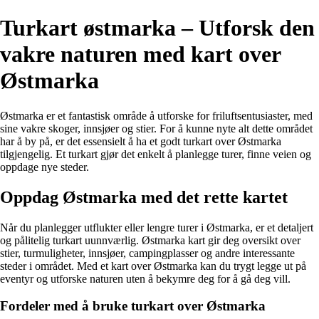
Turkart østmarka – Utforsk den
vakre naturen med kart over
Østmarka
Østmarka er et fantastisk område å utforske for friluftsentusiaster, med
sine vakre skoger, innsjøer og stier. For å kunne nyte alt dette området
har å by på, er det essensielt å ha et godt turkart over Østmarka
tilgjengelig. Et turkart gjør det enkelt å planlegge turer, finne veien og
oppdage nye steder.
Oppdag Østmarka med det rette kartet
Når du planlegger utflukter eller lengre turer i Østmarka, er et detaljert
og pålitelig turkart uunnværlig. Østmarka kart gir deg oversikt over
stier, turmuligheter, innsjøer, campingplasser og andre interessante
steder i området. Med et kart over Østmarka kan du trygt legge ut på
eventyr og utforske naturen uten å bekymre deg for å gå deg vill.
Fordeler med å bruke turkart over Østmarka