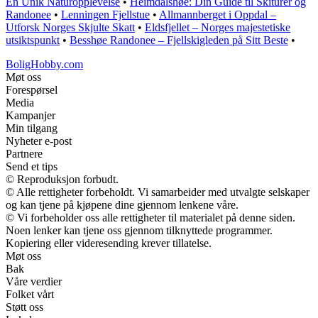
En Unik Naturopplevelse
•
Heimdalshøe: Din Guide til Skiturer og
Randonee
•
Lenningen Fjellstue
•
Allmannberget i Oppdal –
Utforsk Norges Skjulte Skatt
•
Eldsfjellet – Norges majestetiske
utsiktspunkt
•
Besshøe Randonee – Fjellskigleden på Sitt Beste
•
BoligHobby.com
Møt oss
Forespørsel
Media
Kampanjer
Min tilgang
Nyheter e-post
Partnere
Send et tips
© Reproduksjon forbudt.
© Alle rettigheter forbeholdt. Vi samarbeider med utvalgte selskaper
og kan tjene på kjøpene dine gjennom lenkene våre.
© Vi forbeholder oss alle rettigheter til materialet på denne siden.
Noen lenker kan tjene oss gjennom tilknyttede programmer.
Kopiering eller videresending krever tillatelse.
Møt oss
Bak
Våre verdier
Folket vårt
Støtt oss