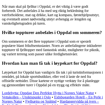
Når man skal på fjelltur i Oppdal, er det viktig å være godt
forberedt. Det anbefales å ha med seg riktig bekledning for
værforholdene, mat og drikke, kart og kompass, førstehjelpsutstyr,
og eventuelt annet nødvendig utstyr avhengig av lengden og
vanskelighetsgraden på turen.
Hvilke toppturer anbefales i Oppdal om sommeren?
Om sommeren er det flere toppturer i Oppdal som er spesielt
populære blant friluftsentusiaster. Noen av anbefalingene inkluderer
toppturer til fjelltopper med fantastisk utsikt, muligheter for piknik,
og variert terreng som passer ulike ferdighetsnivåer.
Hvordan kan man få tak i løypekart for Oppdal?
Løypekart for Oppdal kan vanligvis fås tak i på turistinformasjonen i
området, på lokale sportsbutikker, eller ved å laste de ned fra
offisielle nettsider. Disse kartene er nyttige verktøy for å planlegge
og gjennomføre turer i Oppdal på en trygg og effektiv måte.
Lordehytta: Oppdag Den Perfekte Hytta i Norges Vakre Natur
•
Vettakollen – Utsiktspunkt i Oslo
•
Eidsbugarden Hotell – En Perle i
Norges Natur
•
Fjellsætra og Spåtind
•
Hardangervidda på tvers –