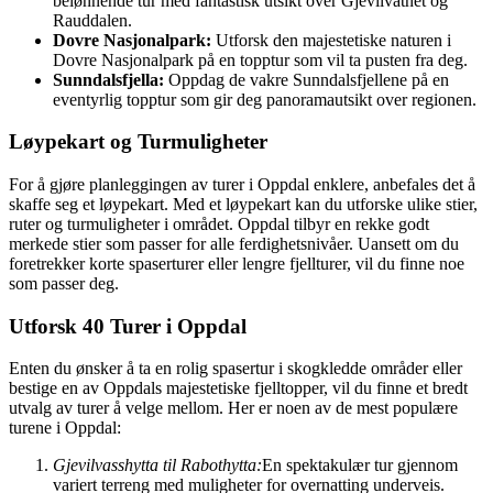
belønnende tur med fantastisk utsikt over Gjevilvatnet og
Rauddalen.
Dovre Nasjonalpark:
Utforsk den majestetiske naturen i
Dovre Nasjonalpark på en topptur som vil ta pusten fra deg.
Sunndalsfjella:
Oppdag de vakre Sunndalsfjellene på en
eventyrlig topptur som gir deg panoramautsikt over regionen.
Løypekart og Turmuligheter
For å gjøre planleggingen av turer i Oppdal enklere, anbefales det å
skaffe seg et løypekart. Med et løypekart kan du utforske ulike stier,
ruter og turmuligheter i området. Oppdal tilbyr en rekke godt
merkede stier som passer for alle ferdighetsnivåer. Uansett om du
foretrekker korte spaserturer eller lengre fjellturer, vil du finne noe
som passer deg.
Utforsk 40 Turer i Oppdal
Enten du ønsker å ta en rolig spasertur i skogkledde områder eller
bestige en av Oppdals majestetiske fjelltopper, vil du finne et bredt
utvalg av turer å velge mellom. Her er noen av de mest populære
turene i Oppdal:
Gjevilvasshytta til Rabothytta:
En spektakulær tur gjennom
variert terreng med muligheter for overnatting underveis.