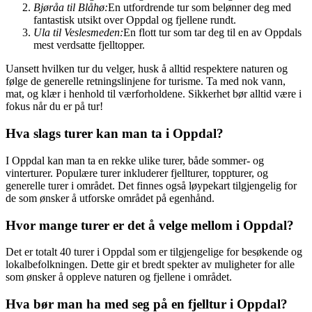
Bjøråa til Blåhø:
En utfordrende tur som belønner deg med
fantastisk utsikt over Oppdal og fjellene rundt.
Ula til Veslesmeden:
En flott tur som tar deg til en av Oppdals
mest verdsatte fjelltopper.
Uansett hvilken tur du velger, husk å alltid respektere naturen og
følge de generelle retningslinjene for turisme. Ta med nok vann,
mat, og klær i henhold til værforholdene. Sikkerhet bør alltid være i
fokus når du er på tur!
Hva slags turer kan man ta i Oppdal?
I Oppdal kan man ta en rekke ulike turer, både sommer- og
vinterturer. Populære turer inkluderer fjellturer, toppturer, og
generelle turer i området. Det finnes også løypekart tilgjengelig for
de som ønsker å utforske området på egenhånd.
Hvor mange turer er det å velge mellom i Oppdal?
Det er totalt 40 turer i Oppdal som er tilgjengelige for besøkende og
lokalbefolkningen. Dette gir et bredt spekter av muligheter for alle
som ønsker å oppleve naturen og fjellene i området.
Hva bør man ha med seg på en fjelltur i Oppdal?