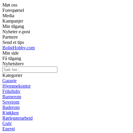
Møt oss
Forespørsel
Media
Kampanjer
Min tilgang
Nyheter e-post
Partnere
Send et tips
BoligHobby.com
Min side
Få tilgang
Nyhetsbrev
Kategorier
Garasje
Hjemmekontor
Friluftsliv
Barnerom
Soverom
Baderom
Kjøkken
Rørleggerarbeid
Gulv
Energi