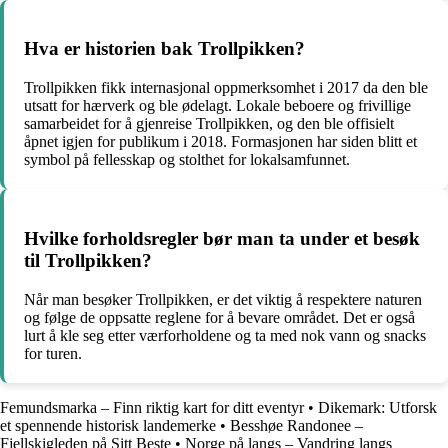
Hva er historien bak Trollpikken?
Trollpikken fikk internasjonal oppmerksomhet i 2017 da den ble
utsatt for hærverk og ble ødelagt. Lokale beboere og frivillige
samarbeidet for å gjenreise Trollpikken, og den ble offisielt
åpnet igjen for publikum i 2018. Formasjonen har siden blitt et
symbol på fellesskap og stolthet for lokalsamfunnet.
Hvilke forholdsregler bør man ta under et besøk
til Trollpikken?
Når man besøker Trollpikken, er det viktig å respektere naturen
og følge de oppsatte reglene for å bevare området. Det er også
lurt å kle seg etter værforholdene og ta med nok vann og snacks
for turen.
Femundsmarka – Finn riktig kart for ditt eventyr
•
Dikemark: Utforsk
et spennende historisk landemerke
•
Besshøe Randonee –
Fjellskigleden på Sitt Beste
•
Norge på langs – Vandring langs