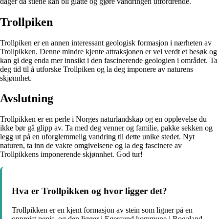
dager da stiene kan bli glatte og gjøre vandringen utfordrende.
Trollpiken
Trollpiken er en annen interessant geologisk formasjon i nærheten av
Trollpikken. Denne mindre kjente attraksjonen er vel verdt et besøk og
kan gi deg enda mer innsikt i den fascinerende geologien i området. Ta
deg tid til å utforske Trollpiken og la deg imponere av naturens
skjønnhet.
Avslutning
Trollpikken er en perle i Norges naturlandskap og en opplevelse du
ikke bør gå glipp av. Ta med deg venner og familie, pakke sekken og
legg ut på en uforglemmelig vandring til dette unike stedet. Nyt
naturen, ta inn de vakre omgivelsene og la deg fascinere av
Trollpikkens imponerende skjønnhet. God tur!
Hva er Trollpikken og hvor ligger det?
Trollpikken er en kjent formasjon av stein som ligner på en
oppreist penis, og den ligger i Egersund kommune i Rogaland