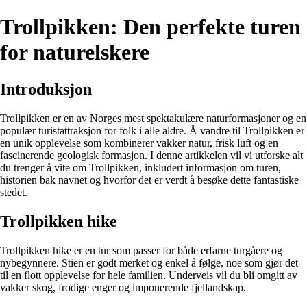
Trollpikken: Den perfekte turen
for naturelskere
Introduksjon
Trollpikken er en av Norges mest spektakulære naturformasjoner og en
populær turistattraksjon for folk i alle aldre. Å vandre til Trollpikken er
en unik opplevelse som kombinerer vakker natur, frisk luft og en
fascinerende geologisk formasjon. I denne artikkelen vil vi utforske alt
du trenger å vite om Trollpikken, inkludert informasjon om turen,
historien bak navnet og hvorfor det er verdt å besøke dette fantastiske
stedet.
Trollpikken hike
Trollpikken hike er en tur som passer for både erfarne turgåere og
nybegynnere. Stien er godt merket og enkel å følge, noe som gjør det
til en flott opplevelse for hele familien. Underveis vil du bli omgitt av
vakker skog, frodige enger og imponerende fjellandskap.