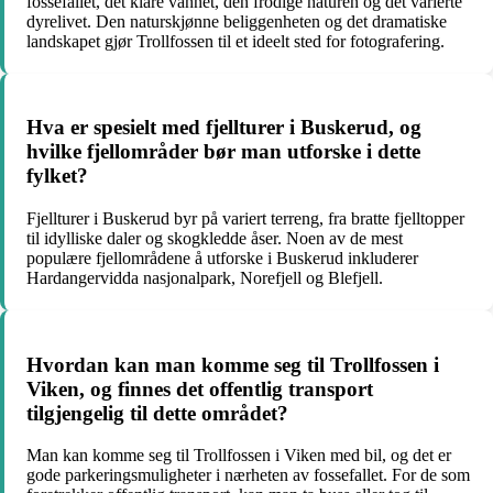
fossefallet, det klare vannet, den frodige naturen og det varierte
dyrelivet. Den naturskjønne beliggenheten og det dramatiske
landskapet gjør Trollfossen til et ideelt sted for fotografering.
Hva er spesielt med fjellturer i Buskerud, og
hvilke fjellområder bør man utforske i dette
fylket?
Fjellturer i Buskerud byr på variert terreng, fra bratte fjelltopper
til idylliske daler og skogkledde åser. Noen av de mest
populære fjellområdene å utforske i Buskerud inkluderer
Hardangervidda nasjonalpark, Norefjell og Blefjell.
Hvordan kan man komme seg til Trollfossen i
Viken, og finnes det offentlig transport
tilgjengelig til dette området?
Man kan komme seg til Trollfossen i Viken med bil, og det er
gode parkeringsmuligheter i nærheten av fossefallet. For de som