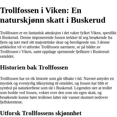
Trollfossen i Viken: En
naturskjønn skatt i Buskerud
Trollfossen er en fantastisk attraksjon i det vakre fylket Viken, spesifikt
i Buskerud. Denne imponerende fossen trekker til seg besøkende fra
fjern og nær med sitt majestetiske skue og beroligende sus. I denne
artikkelen vil vi utforske Trollfossen nærmere, se på bilder av
Trollfossen i Viken, samt oppdage spennende fjellturer i Buskerud-
området.
Historien bak Trollfossen
Trollfossen har en rik historie som går tilbake i tid. Navnet antyder en
mystisk og eventyrlig tilknytning til området, og fossen har blitt et
symbol på naturkreftene som rår i Buskerud. Legenden sier at trollet
som bodde ved fossen, voktet over den som sin egen skatt, og
besøkende kunne høre trollenes latter når vannet skumret nedover
fjellskrentene.
Utforsk Trollfossens skjønnhet