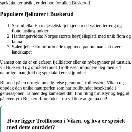
spektakulær utsikt, er det noe for alle i Buskerud.
Populære fjellturer i Buskerud
Skrimfjella: En majestetisk fjellkjede med variert terreng og
flotte utsiktspunkter
Hardangervidda: Norges største høyfjellsplatå med unik flora og
fauna
Sølenfjellet: En utfordrende topp med panoramautsikt over
landskapet
Uansett om du er en erfaren fjellklatrer eller en nybegynner på turstien,
vil Buskerud og området rundt Trollfossen imponere deg med sitt
naturlige mangfold og spektakulære skjønnhet.
Bli med på en uforglemmelig reise gjennom Trollfossen i Viken og
oppdag den unike naturperlen som har trollbundet besøkende i
generasjoner. Ta med deg kameraet ditt, finn riktig turutstyr og legg ut
på eventyr i Buskerud-området – du vil ikke angre på det!
Hvor ligger Trollfossen i Viken, og hva er spesielt
med dette området?