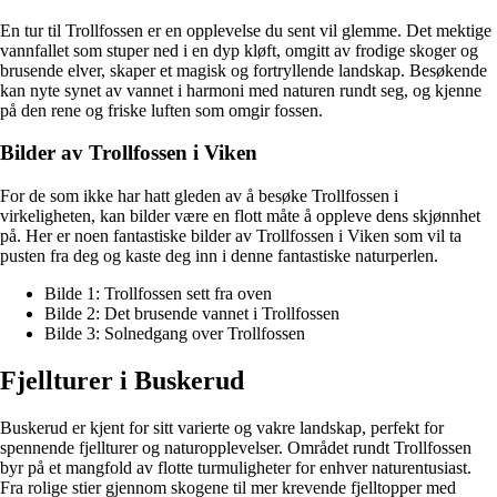
En tur til Trollfossen er en opplevelse du sent vil glemme. Det mektige
vannfallet som stuper ned i en dyp kløft, omgitt av frodige skoger og
brusende elver, skaper et magisk og fortryllende landskap. Besøkende
kan nyte synet av vannet i harmoni med naturen rundt seg, og kjenne
på den rene og friske luften som omgir fossen.
Bilder av Trollfossen i Viken
For de som ikke har hatt gleden av å besøke Trollfossen i
virkeligheten, kan bilder være en flott måte å oppleve dens skjønnhet
på. Her er noen fantastiske bilder av Trollfossen i Viken som vil ta
pusten fra deg og kaste deg inn i denne fantastiske naturperlen.
Bilde 1: Trollfossen sett fra oven
Bilde 2: Det brusende vannet i Trollfossen
Bilde 3: Solnedgang over Trollfossen
Fjellturer i Buskerud
Buskerud er kjent for sitt varierte og vakre landskap, perfekt for
spennende fjellturer og naturopplevelser. Området rundt Trollfossen
byr på et mangfold av flotte turmuligheter for enhver naturentusiast.
Fra rolige stier gjennom skogene til mer krevende fjelltopper med