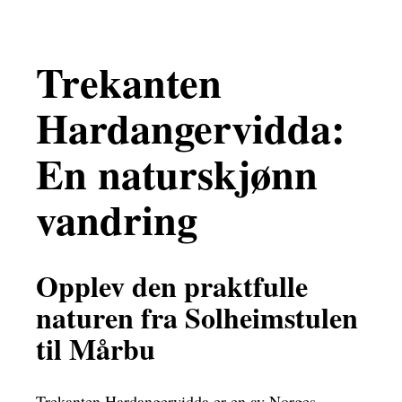
Trekanten
Hardangervidda:
En naturskjønn
vandring
Opplev den praktfulle
naturen fra Solheimstulen
til Mårbu
Trekanten Hardangervidda er en av Norges