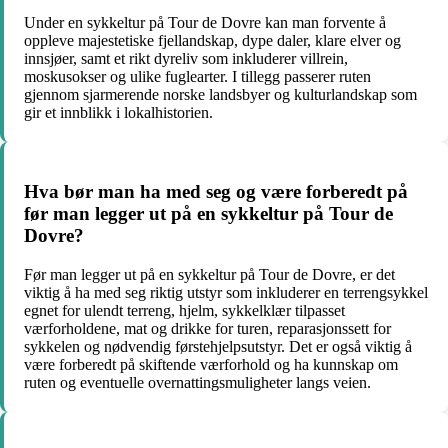
Under en sykkeltur på Tour de Dovre kan man forvente å
oppleve majestetiske fjellandskap, dype daler, klare elver og
innsjøer, samt et rikt dyreliv som inkluderer villrein,
moskusokser og ulike fuglearter. I tillegg passerer ruten
gjennom sjarmerende norske landsbyer og kulturlandskap som
gir et innblikk i lokalhistorien.
Hva bør man ha med seg og være forberedt på
før man legger ut på en sykkeltur på Tour de
Dovre?
Før man legger ut på en sykkeltur på Tour de Dovre, er det
viktig å ha med seg riktig utstyr som inkluderer en terrengsykkel
egnet for ulendt terreng, hjelm, sykkelklær tilpasset
værforholdene, mat og drikke for turen, reparasjonssett for
sykkelen og nødvendig førstehjelpsutstyr. Det er også viktig å
være forberedt på skiftende værforhold og ha kunnskap om
ruten og eventuelle overnattingsmuligheter langs veien.