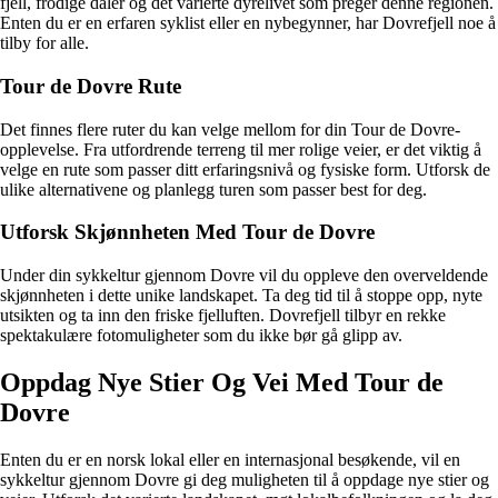
fjell, frodige daler og det varierte dyrelivet som preger denne regionen.
Enten du er en erfaren syklist eller en nybegynner, har Dovrefjell noe å
tilby for alle.
Tour de Dovre Rute
Det finnes flere ruter du kan velge mellom for din Tour de Dovre-
opplevelse. Fra utfordrende terreng til mer rolige veier, er det viktig å
velge en rute som passer ditt erfaringsnivå og fysiske form. Utforsk de
ulike alternativene og planlegg turen som passer best for deg.
Utforsk Skjønnheten Med Tour de Dovre
Under din sykkeltur gjennom Dovre vil du oppleve den overveldende
skjønnheten i dette unike landskapet. Ta deg tid til å stoppe opp, nyte
utsikten og ta inn den friske fjelluften. Dovrefjell tilbyr en rekke
spektakulære fotomuligheter som du ikke bør gå glipp av.
Oppdag Nye Stier Og Vei Med Tour de
Dovre
Enten du er en norsk lokal eller en internasjonal besøkende, vil en
sykkeltur gjennom Dovre gi deg muligheten til å oppdage nye stier og