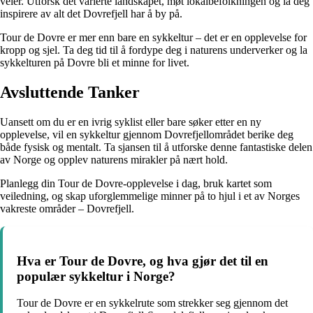
veier. Utforsk det varierte landskapet, møt lokalbefolkningen og la deg
inspirere av alt det Dovrefjell har å by på.
Tour de Dovre er mer enn bare en sykkeltur – det er en opplevelse for
kropp og sjel. Ta deg tid til å fordype deg i naturens underverker og la
sykkelturen på Dovre bli et minne for livet.
Avsluttende Tanker
Uansett om du er en ivrig syklist eller bare søker etter en ny
opplevelse, vil en sykkeltur gjennom Dovrefjellområdet berike deg
både fysisk og mentalt. Ta sjansen til å utforske denne fantastiske delen
av Norge og opplev naturens mirakler på nært hold.
Planlegg din Tour de Dovre-opplevelse i dag, bruk kartet som
veiledning, og skap uforglemmelige minner på to hjul i et av Norges
vakreste områder – Dovrefjell.
Hva er Tour de Dovre, og hva gjør det til en
populær sykkeltur i Norge?
Tour de Dovre er en sykkelrute som strekker seg gjennom det