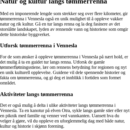
Natur og kultur langs tømmerrenna
Med en imponerende lengde som strekker seg over flere kilometer, gir
tømmerrenna i Vennesla også en unik mulighet til å oppleve vakker
natur og rik kultur. Gå en tur langs renna og la deg fasinere av det
storslåtte landskapet, lyden av rennende vann og historiene som omgir
dette historiske byggverket.
Utforsk tømmerrenna i Vennesla
For de som ønsker å oppleve tømmerrenna i Vennesla på nært hold, er
det mulig å ta en guidet tur langs renna. Utforsk de gamle
tømmerfløtningsstiene, lær om rennens betydning for regionen og nyt
en unik kulturell opplevelse. Guidene vil dele spennende historier og
fakta om tømmerrenna, og gi deg et innblikk i fortiden som formet
området.
Aktiviteter langs tømmerrenna
Det er også mulig å delta i ulike aktiviteter langs tømmerrenna i
Vennesla. Ta en kanotur på elven Otra, sykle langs gamle stier eller nyt
en piknik med familie og venner ved vannkanten. Uansett hva du
velger å gjøre, vil du oppleve en uforglemmelig dag med både natur,
kultur og historie i skjønn forening.