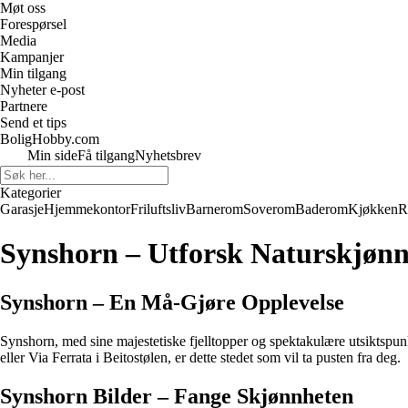
Møt oss
Forespørsel
Media
Kampanjer
Min tilgang
Nyheter e-post
Partnere
Send et tips
BoligHobby.com
Min side
Få tilgang
Nyhetsbrev
Kategorier
Garasje
Hjemmekontor
Friluftsliv
Barnerom
Soverom
Baderom
Kjøkken
R
Synshorn – Utforsk Naturskjøn
Synshorn – En Må-Gjøre Opplevelse
Synshorn, med sine majestetiske fjelltopper og spektakulære utsiktspunk
eller Via Ferrata i Beitostølen, er dette stedet som vil ta pusten fra deg.
Synshorn Bilder – Fange Skjønnheten