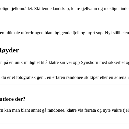
lige fjellområdet. Skiftende landskap, klare fjellvann og mektige tinder 
ultimate utfordringen blant bølgende fjell og urørt snø. Nyt stillhete
 Høyder
n på en unik mulighet til å klatre sin vei opp Synshorn med sikkerhet og
u er et fotografisk geni, en erfaren randonee-skiløper eller en adrenali
utføre der?
kan man blant annet gå randonee, klatre via ferrata og nyte vakre fjellut