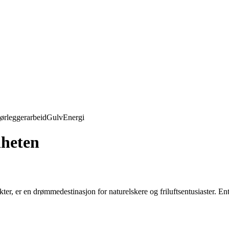
ørleggerarbeid
Gulv
Energi
nheten
ter, er en drømmedestinasjon for naturelskere og friluftsentusiaster. E