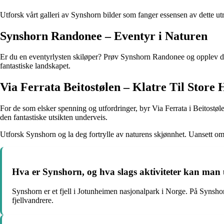
Utforsk vårt galleri av Synshorn bilder som fanger essensen av dette utro
Synshorn Randonee – Eventyr i Naturen
Er du en eventyrlysten skiløper? Prøv Synshorn Randonee og opplev den 
fantastiske landskapet.
Via Ferrata Beitostølen – Klatre Til Store
For de som elsker spenning og utfordringer, byr Via Ferrata i Beitostøle
den fantastiske utsikten underveis.
Utforsk Synshorn og la deg fortrylle av naturens skjønnhet. Uansett om d
Hva er Synshorn, og hva slags aktiviteter kan man 
Synshorn er et fjell i Jotunheimen nasjonalpark i Norge. På Synshorn 
fjellvandrere.