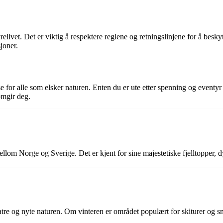
elivet. Det er viktig å respektere reglene og retningslinjene for å besk
joner.
 for alle som elsker naturen. Enten du er ute etter spenning og eventyr el
omgir deg.
lom Norge og Sverige. Det er kjent for sine majestetiske fjelltopper, dy
latre og nyte naturen. Om vinteren er området populært for skiturer og sn