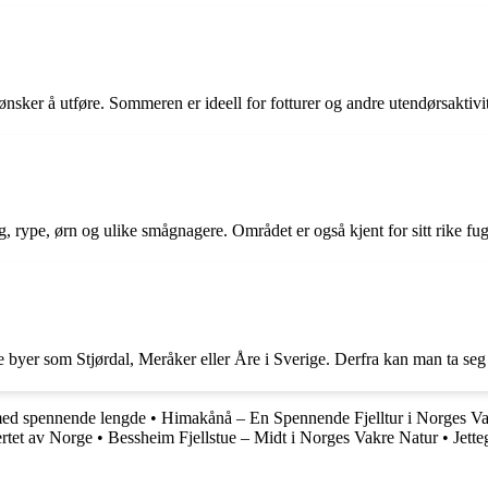
sker å utføre. Sommeren er ideell for fotturer og andre utendørsaktivite
, rype, ørn og ulike smågnagere. Området er også kjent for sitt rike fug
byer som Stjørdal, Meråker eller Åre i Sverige. Derfra kan man ta seg vi
med spennende lengde
•
Himakånå – En Spennende Fjelltur i Norges V
jertet av Norge
•
Bessheim Fjellstue – Midt i Norges Vakre Natur
•
Jette