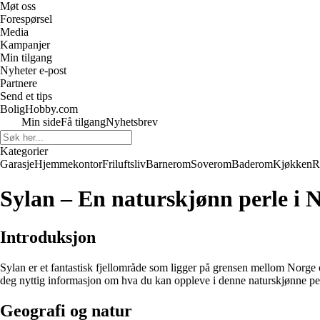
Møt oss
Forespørsel
Media
Kampanjer
Min tilgang
Nyheter e-post
Partnere
Send et tips
BoligHobby.com
Min side
Få tilgang
Nyhetsbrev
Kategorier
Garasje
Hjemmekontor
Friluftsliv
Barnerom
Soverom
Baderom
Kjøkken
R
Sylan – En naturskjønn perle i 
Introduksjon
Sylan er et fantastisk fjellområde som ligger på grensen mellom Norge o
deg nyttig informasjon om hva du kan oppleve i denne naturskjønne pe
Geografi og natur