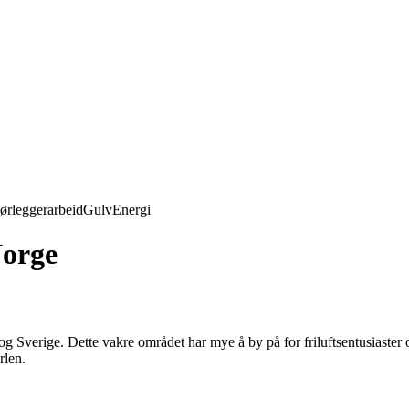
ørleggerarbeid
Gulv
Energi
Norge
g Sverige. Dette vakre området har mye å by på for friluftsentusiaster 
rlen.