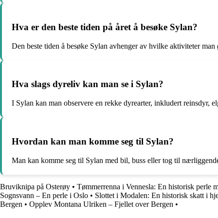
Hva er den beste tiden på året å besøke Sylan?
Den beste tiden å besøke Sylan avhenger av hvilke aktiviteter man øn
Hva slags dyreliv kan man se i Sylan?
I Sylan kan man observere en rekke dyrearter, inkludert reinsdyr, elg
Hvordan kan man komme seg til Sylan?
Man kan komme seg til Sylan med bil, buss eller tog til nærliggende 
Bruviknipa på Osterøy
•
Tømmerrenna i Vennesla: En historisk perle 
Sognsvann – En perle i Oslo
•
Slottet i Modalen: En historisk skatt i h
Bergen
•
Opplev Montana Ulriken – Fjellet over Bergen
•