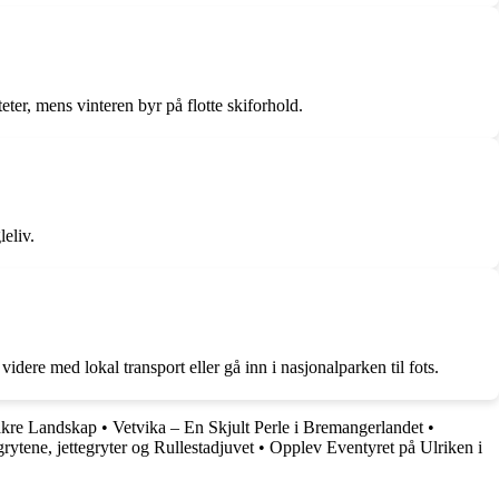
ter, mens vinteren byr på flotte skiforhold.
leliv.
dere med lokal transport eller gå inn i nasjonalparken til fots.
akre Landskap
•
Vetvika – En Skjult Perle i Bremangerlandet
•
grytene, jettegryter og Rullestadjuvet
•
Opplev Eventyret på Ulriken i