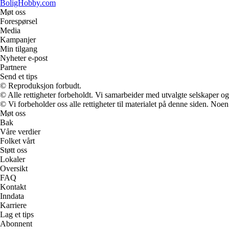
BoligHobby.com
Møt oss
Forespørsel
Media
Kampanjer
Min tilgang
Nyheter e-post
Partnere
Send et tips
© Reproduksjon forbudt.
© Alle rettigheter forbeholdt. Vi samarbeider med utvalgte selskaper o
© Vi forbeholder oss alle rettigheter til materialet på denne siden. Noe
Møt oss
Bak
Våre verdier
Folket vårt
Støtt oss
Lokaler
Oversikt
FAQ
Kontakt
Inndata
Karriere
Lag et tips
Abonnent