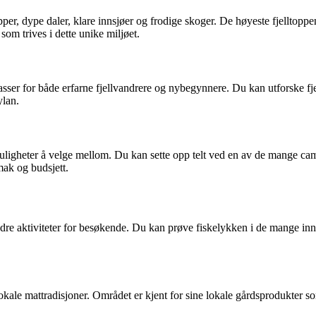
opper, dype daler, klare innsjøer og frodige skoger. De høyeste fjelltop
som trives i dette unike miljøet.
 passer for både erfarne fjellvandrere og nybegynnere. Du kan utforske fj
ylan.
uligheter å velge mellom. Du kan sette opp telt ved en av de mange campi
smak og budsjett.
andre aktiviteter for besøkende. Du kan prøve fiskelykken i de mange inns
kale mattradisjoner. Området er kjent for sine lokale gårdsprodukter so