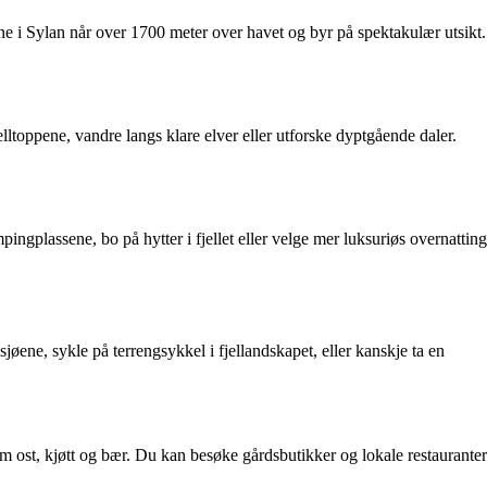
pene i Sylan når over 1700 meter over havet og byr på spektakulær utsikt.
elltoppene, vandre langs klare elver eller utforske dyptgående daler.
ngplassene, bo på hytter i fjellet eller velge mer luksuriøs overnatting
jøene, sykle på terrengsykkel i fjellandskapet, eller kanskje ta en
m ost, kjøtt og bær. Du kan besøke gårdsbutikker og lokale restauranter