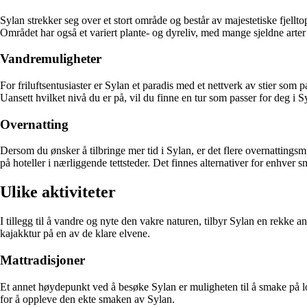
Sylan strekker seg over et stort område og består av majestetiske fjellt
Området har også et variert plante- og dyreliv, med mange sjeldne arter 
Vandremuligheter
For friluftsentusiaster er Sylan et paradis med et nettverk av stier som
Uansett hvilket nivå du er på, vil du finne en tur som passer for deg i S
Overnatting
Dersom du ønsker å tilbringe mer tid i Sylan, er det flere overnattingsm
på hoteller i nærliggende tettsteder. Det finnes alternativer for enhver 
Ulike aktiviteter
I tillegg til å vandre og nyte den vakre naturen, tilbyr Sylan en rekke 
kajakktur på en av de klare elvene.
Mattradisjoner
Et annet høydepunkt ved å besøke Sylan er muligheten til å smake på lo
for å oppleve den ekte smaken av Sylan.