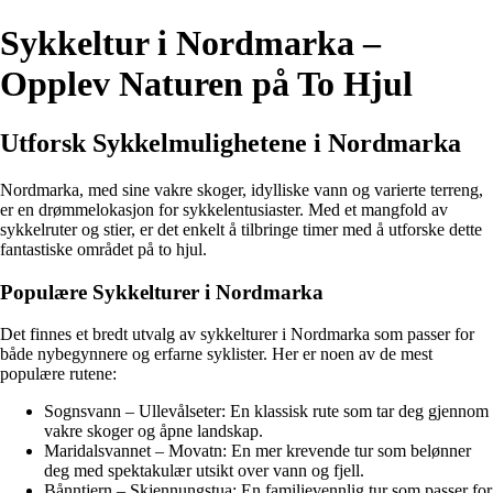
Sykkeltur i Nordmarka –
Opplev Naturen på To Hjul
Utforsk Sykkelmulighetene i Nordmarka
Nordmarka, med sine vakre skoger, idylliske vann og varierte terreng,
er en drømmelokasjon for sykkelentusiaster. Med et mangfold av
sykkelruter og stier, er det enkelt å tilbringe timer med å utforske dette
fantastiske området på to hjul.
Populære Sykkelturer i Nordmarka
Det finnes et bredt utvalg av sykkelturer i Nordmarka som passer for
både nybegynnere og erfarne syklister. Her er noen av de mest
populære rutene:
Sognsvann – Ullevålseter: En klassisk rute som tar deg gjennom
vakre skoger og åpne landskap.
Maridalsvannet – Movatn: En mer krevende tur som belønner
deg med spektakulær utsikt over vann og fjell.
Bånntjern – Skjennungstua: En familievennlig tur som passer for