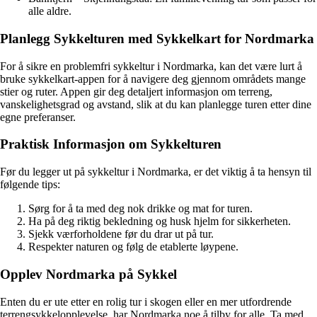
alle aldre.
Planlegg Sykkelturen med Sykkelkart for Nordmarka
For å sikre en problemfri sykkeltur i Nordmarka, kan det være lurt å
bruke sykkelkart-appen for å navigere deg gjennom områdets mange
stier og ruter. Appen gir deg detaljert informasjon om terreng,
vanskelighetsgrad og avstand, slik at du kan planlegge turen etter dine
egne preferanser.
Praktisk Informasjon om Sykkelturen
Før du legger ut på sykkeltur i Nordmarka, er det viktig å ta hensyn til
følgende tips:
Sørg for å ta med deg nok drikke og mat for turen.
Ha på deg riktig bekledning og husk hjelm for sikkerheten.
Sjekk værforholdene før du drar ut på tur.
Respekter naturen og følg de etablerte løypene.
Opplev Nordmarka på Sykkel
Enten du er ute etter en rolig tur i skogen eller en mer utfordrende
terrengsykkelopplevelse, har Nordmarka noe å tilby for alle. Ta med