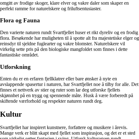
omgitt av frodige skoger, klare elver og vakre daler som skaper en
perfekt ramme for naturelskere og friluftsentusiaster.
Flora og Fauna
Den varierte naturen rundt Svartfjellet huser et rikt dyreliv og en frodig
flora. Besøkende har muligheten til å spotte alt fra majestetiske elger og
reinsdyr til sjeldne fuglearter og vakre blomster. Naturelskere vil
virkelig sette pris på den biologiske mangfoldet som finnes i dette
fantastiske området.
Utforskning
Enten du er en erfaren fjellklatrer eller bare ønsker å nyte en
avslappende spasertur i naturen, har Svartfjellet noe å tilby for alle. Det
finnes et nettverk av stier og ruter som lar deg utforske fjellets
skjønnhet på en trygg og spennende måte. Husk å være forberedt på
skiftende værforhold og respekter naturen rundt deg.
Kultur
Svartfjellet har inspirert kunstnere, forfattere og musikere i årevis.
Mange verk er blitt skapt med fjellet som inspirasjon, og det er et sted
som virkelig setter fantasien i sving. Utforsk kulturarven rundt