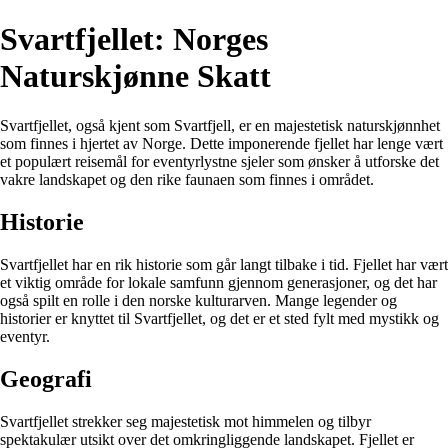
Svartfjellet: Norges
Naturskjønne Skatt
Svartfjellet, også kjent som Svartfjell, er en majestetisk naturskjønnhet
som finnes i hjertet av Norge. Dette imponerende fjellet har lenge vært
et populært reisemål for eventyrlystne sjeler som ønsker å utforske det
vakre landskapet og den rike faunaen som finnes i området.
Historie
Svartfjellet har en rik historie som går langt tilbake i tid. Fjellet har vært
et viktig område for lokale samfunn gjennom generasjoner, og det har
også spilt en rolle i den norske kulturarven. Mange legender og
historier er knyttet til Svartfjellet, og det er et sted fylt med mystikk og
eventyr.
Geografi
Svartfjellet strekker seg majestetisk mot himmelen og tilbyr
spektakulær utsikt over det omkringliggende landskapet. Fjellet er