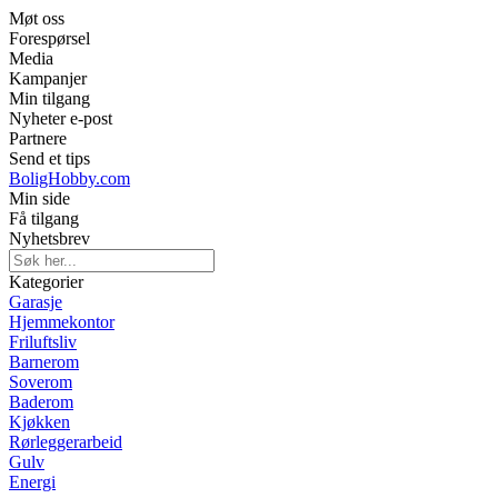
Møt oss
Forespørsel
Media
Kampanjer
Min tilgang
Nyheter e-post
Partnere
Send et tips
BoligHobby.com
Min side
Få tilgang
Nyhetsbrev
Kategorier
Garasje
Hjemmekontor
Friluftsliv
Barnerom
Soverom
Baderom
Kjøkken
Rørleggerarbeid
Gulv
Energi