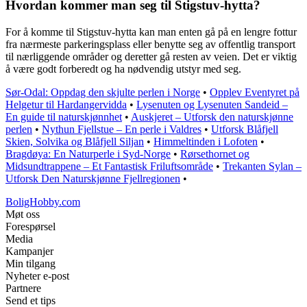
Hvordan kommer man seg til Stigstuv-hytta?
For å komme til Stigstuv-hytta kan man enten gå på en lengre fottur
fra nærmeste parkeringsplass eller benytte seg av offentlig transport
til nærliggende områder og deretter gå resten av veien. Det er viktig
å være godt forberedt og ha nødvendig utstyr med seg.
Sør-Odal: Oppdag den skjulte perlen i Norge
•
Opplev Eventyret på
Helgetur til Hardangervidda
•
Lysenuten og Lysenuten Sandeid –
En guide til naturskjønnhet
•
Auskjeret – Utforsk den naturskjønne
perlen
•
Nythun Fjellstue – En perle i Valdres
•
Utforsk Blåfjell
Skien, Solvika og Blåfjell Siljan
•
Himmeltinden i Lofoten
•
Bragdøya: En Naturperle i Syd-Norge
•
Rørsethornet og
Midsundtrappene – Et Fantastisk Friluftsområde
•
Trekanten Sylan –
Utforsk Den Naturskjønne Fjellregionen
•
BoligHobby.com
Møt oss
Forespørsel
Media
Kampanjer
Min tilgang
Nyheter e-post
Partnere
Send et tips