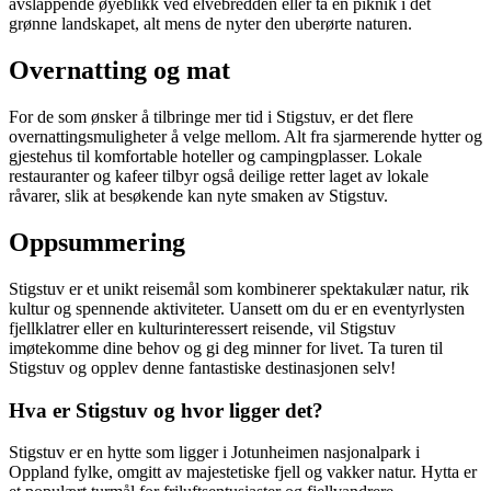
avslappende øyeblikk ved elvebredden eller ta en piknik i det
grønne landskapet, alt mens de nyter den uberørte naturen.
Overnatting og mat
For de som ønsker å tilbringe mer tid i Stigstuv, er det flere
overnattingsmuligheter å velge mellom. Alt fra sjarmerende hytter og
gjestehus til komfortable hoteller og campingplasser. Lokale
restauranter og kafeer tilbyr også deilige retter laget av lokale
råvarer, slik at besøkende kan nyte smaken av Stigstuv.
Oppsummering
Stigstuv er et unikt reisemål som kombinerer spektakulær natur, rik
kultur og spennende aktiviteter. Uansett om du er en eventyrlysten
fjellklatrer eller en kulturinteressert reisende, vil Stigstuv
imøtekomme dine behov og gi deg minner for livet. Ta turen til
Stigstuv og opplev denne fantastiske destinasjonen selv!
Hva er Stigstuv og hvor ligger det?
Stigstuv er en hytte som ligger i Jotunheimen nasjonalpark i
Oppland fylke, omgitt av majestetiske fjell og vakker natur. Hytta er