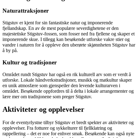
Naturattraksjoner
Stigstuv er kjent for sin fantastiske natur og imponerende
fjellandskap. En av de mest populære severdighetene er den
majestetiske Stigstuv-fossen, som fosser ned fra fjellene og skaper et
imponerende skue. I tillegg kan besøkende utforske vakre stier og
vandre i naturen for å oppleve den uberørte skjønnheten Stigstuv har
å by på.
Kultur og tradisjoner
Området rundt Stigstuv har også en rik kulturell arv som er verdt å
utforske. Lokale håndverkstradisjoner, musikk og matkultur skaper
en unik atmosfære som gjenspeiler den levende kulturarven i
området. Besøkende oppfordres til å delta i lokale arrangementer og
lære mer om tradisjonene som preger Stigstuv.
Aktiviteter og opplevelser
For de eventyrlystne tilbyr Stigstuv et bredt spekter av aktiviteter og
opplevelser. Fra fotturer og sykkelturer til fjellklatring og
rappellering – det er noe for enhver smak. Besøkende kan også nyte