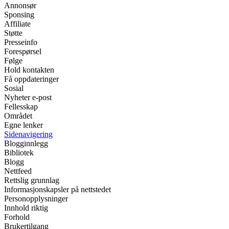
Annonsør
Sponsing
Affiliate
Støtte
Presseinfo
Forespørsel
Følge
Hold kontakten
Få oppdateringer
Sosial
Nyheter e-post
Fellesskap
Området
Egne lenker
Sidenavigering
Blogginnlegg
Bibliotek
Blogg
Nettfeed
Rettslig grunnlag
Informasjonskapsler på nettstedet
Personopplysninger
Innhold riktig
Forhold
Brukertilgang