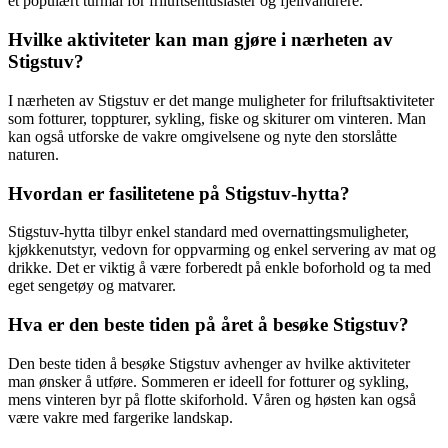
et populært turmål for friluftsentusiaster og fjellvandrere.
Hvilke aktiviteter kan man gjøre i nærheten av
Stigstuv?
I nærheten av Stigstuv er det mange muligheter for friluftsaktiviteter
som fotturer, toppturer, sykling, fiske og skiturer om vinteren. Man
kan også utforske de vakre omgivelsene og nyte den storslåtte
naturen.
Hvordan er fasilitetene på Stigstuv-hytta?
Stigstuv-hytta tilbyr enkel standard med overnattingsmuligheter,
kjøkkenutstyr, vedovn for oppvarming og enkel servering av mat og
drikke. Det er viktig å være forberedt på enkle boforhold og ta med
eget sengetøy og matvarer.
Hva er den beste tiden på året å besøke Stigstuv?
Den beste tiden å besøke Stigstuv avhenger av hvilke aktiviteter
man ønsker å utføre. Sommeren er ideell for fotturer og sykling,
mens vinteren byr på flotte skiforhold. Våren og høsten kan også
være vakre med fargerike landskap.