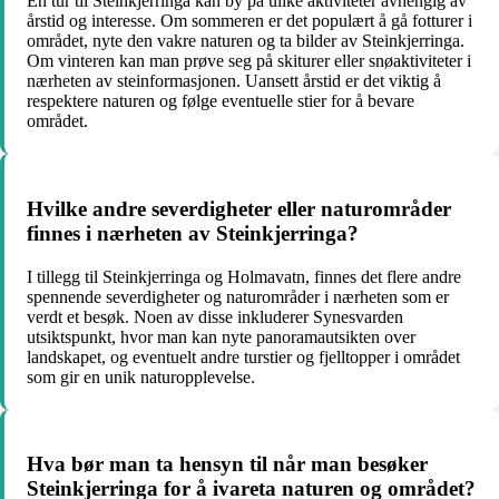
En tur til Steinkjerringa kan by på ulike aktiviteter avhengig av
årstid og interesse. Om sommeren er det populært å gå fotturer i
området, nyte den vakre naturen og ta bilder av Steinkjerringa.
Om vinteren kan man prøve seg på skiturer eller snøaktiviteter i
nærheten av steinformasjonen. Uansett årstid er det viktig å
respektere naturen og følge eventuelle stier for å bevare
området.
Hvilke andre severdigheter eller naturområder
finnes i nærheten av Steinkjerringa?
I tillegg til Steinkjerringa og Holmavatn, finnes det flere andre
spennende severdigheter og naturområder i nærheten som er
verdt et besøk. Noen av disse inkluderer Synesvarden
utsiktspunkt, hvor man kan nyte panoramautsikten over
landskapet, og eventuelt andre turstier og fjelltopper i området
som gir en unik naturopplevelse.
Hva bør man ta hensyn til når man besøker
Steinkjerringa for å ivareta naturen og området?