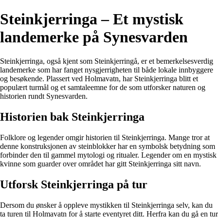
Steinkjerringa – Et mystisk
landemerke på Synesvarden
Steinkjerringa, også kjent som Steinkjerringå, er et bemerkelsesverdig
landemerke som har fanget nysgjerrigheten til både lokale innbyggere
og besøkende. Plassert ved Holmavatn, har Steinkjerringa blitt et
populært turmål og et samtaleemne for de som utforsker naturen og
historien rundt Synesvarden.
Historien bak Steinkjerringa
Folklore og legender omgir historien til Steinkjerringa. Mange tror at
denne konstruksjonen av steinblokker har en symbolsk betydning som
forbinder den til gammel mytologi og ritualer. Legender om en mystisk
kvinne som guarder over området har gitt Steinkjerringa sitt navn.
Utforsk Steinkjerringa på tur
Dersom du ønsker å oppleve mystikken til Steinkjerringa selv, kan du
ta turen til Holmavatn for å starte eventyret ditt. Herfra kan du gå en tur