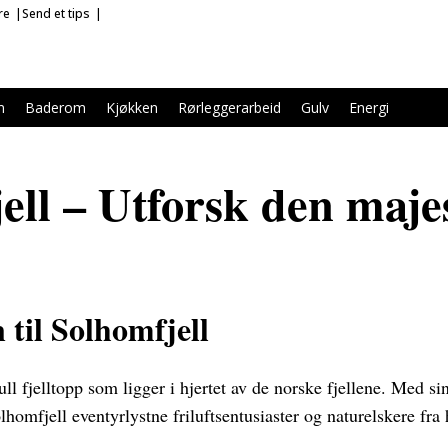
re
Send et tips
m
Baderom
Kjøkken
Rørleggerarbeid
Gulv
Energi
ell – Utforsk den majes
 til Solhomfjell
ull fjelltopp som ligger i hjertet av de norske fjellene. Med 
lhomfjell eventyrlystne friluftsentusiaster og naturelskere fra