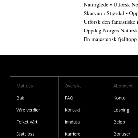
Naturglede
•
Utforsk No
Skarvan i Stjørdal
•
Opp
Utforsk den fantastiske
Oppdag Norges Natursk
En majestetisk fjelltop
Møt oss
Oversikt
Abonnent
Bak
FAQ
Konto
Våre verdier
Kontakt
Løsning
Folket vårt
Inndata
Beløp
Støtt oss
Karriere
Bonuser