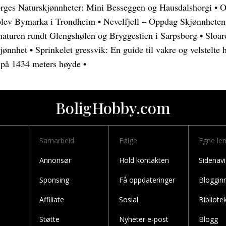
rges Naturskjønnheter: Mini Besseggen og Hausdalshorgi
•
O
lev Bymarka i Trondheim
•
Nevelfjell – Oppdag Skjønnheten
 naturen rundt Glengshølen og Bryggestien i Sarpsborg
•
Sloar
jønnhet
•
Sprinkelet gressvik: En guide til vakre og velstelte 
p på 1434 meters høyde
•
BoligHobby.com
Samarbeid
Følge
Egne le
Annonsør
Hold kontakten
Sidenavi
Sponsing
Få oppdateringer
Bloggin
Affiliate
Sosial
Bibliote
Støtte
Nyheter e-post
Blogg