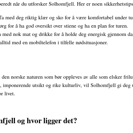
beredt når du utforsker Solhomfjell. Her er noen sikkerhetstip
a med deg riktig klær og sko for å være komfortabel under tu
rg for å ha god oversikt over stiene og ha en plan for turen.
 med nok mat og drikke for å holde deg energisk gjennom da
lltid med en mobiltelefon i tilfelle nødsituasjoner.
i den norske naturen som bør oppleves av alle som elsker frilu
g, imponerende utsikt og rike kulturliv, vil Solhomfjell gi de
r livet.
jell og hvor ligger det?