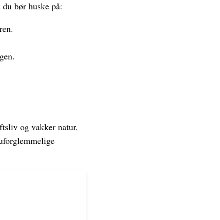
s du bør huske på:
ren.
gen.
ftsliv og vakker natur.
g uforglemmelige