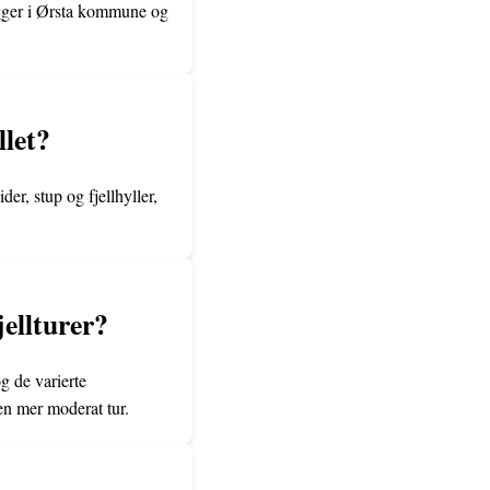
igger i Ørsta kommune og
llet?
der, stup og fjellhyller,
jellturer?
g de varierte
 en mer moderat tur.