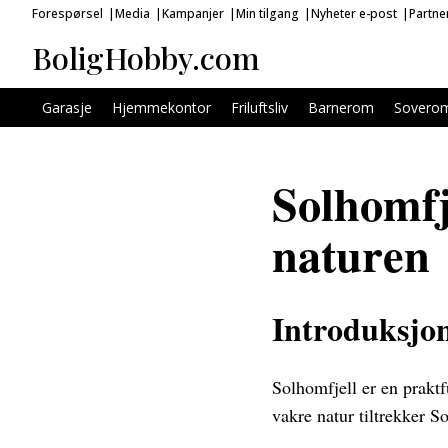
Forespørsel
Media
Kampanjer
Min tilgang
Nyheter e-post
Partne
BoligHobby.com
Garasje
Hjemmekontor
Friluftsliv
Barnerom
Sovero
Solhomfj
naturen
Introduksjon
Solhomfjell er en praktf
vakre natur tiltrekker So