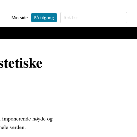
Min side
Få tilgang
tetiske
sin imponerende høyde og
 hele verden.