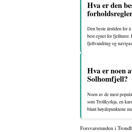
Hva er den bes
forholdsregle
Den beste årstiden for å
best egnet for fjellture
fjellvandring og navigas
Hva er noen a
Solhomfjell?
Noen av de mest populær
som Trollkyrkja, en kara
blant høydepunktene man
Forsvarsrunden i Tron