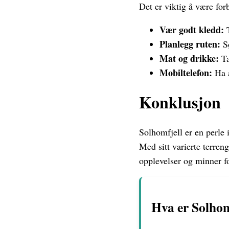
Det er viktig å være for
Vær godt kledd:
T
Planlegg ruten:
Sø
Mat og drikke:
Ta
Mobiltelefon:
Ha a
Konklusjon
Solhomfjell er en perle 
Med sitt varierte terren
opplevelser og minner fo
Hva er Solhomf