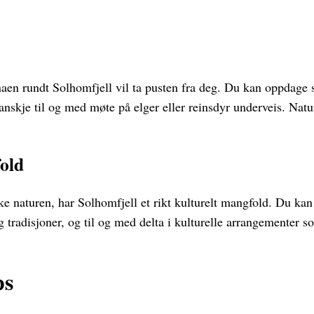
naen rundt Solhomfjell vil ta pusten fra deg. Du kan oppdage s
anskje til og med møte på elger eller reinsdyr underveis. Natu
old
tiske naturen, har Solhomfjell et rikt kulturelt mangfold. Du k
g tradisjoner, og til og med delta i kulturelle arrangementer s
ps