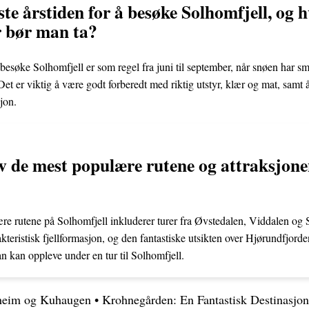
te årstiden for å besøke Solhomfjell, og h
r bør man ta?
 besøke Solhomfjell er som regel fra juni til september, når snøen har sm
r. Det er viktig å være godt forberedt med riktig utstyr, klær og mat, sam
jon.
v de mest populære rutene og attraksjone
e rutene på Solhomfjell inkluderer turer fra Øvstedalen, Viddalen og 
kteristisk fjellformasjon, og den fantastiske utsikten over Hjørundfjor
 kan oppleve under en tur til Solhomfjell.
dheim og Kuhaugen
•
Krohnegården: En Fantastisk Destinasjon