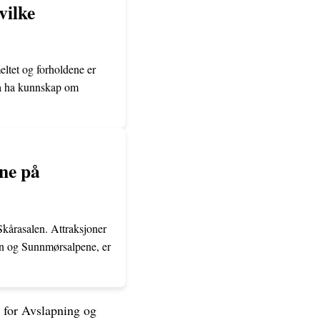
vilke
eltet og forholdene er
t å ha kunnskap om
ne på
Skårasalen. Attraksjoner
den og Sunnmørsalpene, er
 for Avslapning og