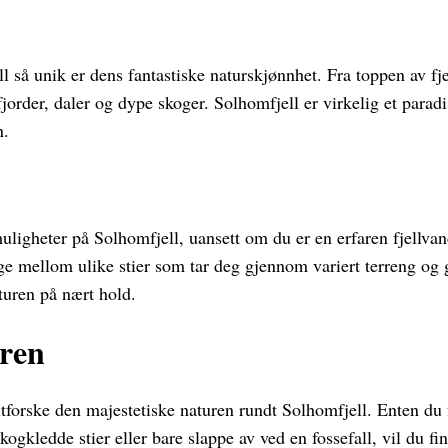
 så unik er dens fantastiske naturskjønnhet. Fra toppen av fje
fjorder, daler og dype skoger. Solhomfjell er virkelig et parad
n.
uligheter på Solhomfjell, uansett om du er en erfaren fjellvan
e mellom ulike stier som tar deg gjennom variert terreng og g
turen på nært hold.
uren
utforske den majestetiske naturen rundt Solhomfjell. Enten du 
 skogkledde stier eller bare slappe av ved en fossefall, vil du f