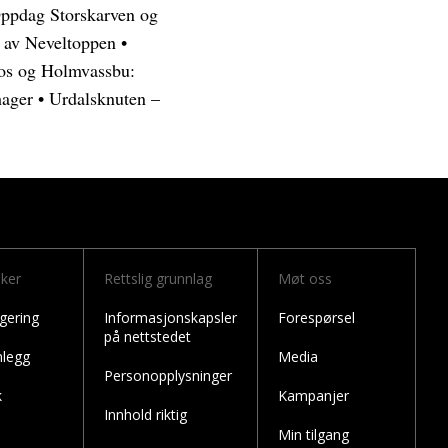
ppdag Storskarven og
 av Neveltoppen
•
os og Holmvassbu:
hager
•
Urdalsknuten –
nker
Rettslig grunnlag
Møt oss
gering
Informasjonskapsler
Forespørsel
på nettstedet
nlegg
Media
Personopplysninger
k
Kampanjer
Innhold riktig
Min tilgang