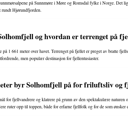
 i Sunnmørsalpene på Sunnmøre i Møre og Romsdal fylke i Norge. Det l
et rundt Hjørundfjorden.
olhomfjell og hvordan er terrenget på fje
på 1 661 meter over havet. Terrenget på fjellet er preget av bratte fjellsi
utfordrende, men populær destinasjon for fjellentusiaster.
ter byr Solhomfjell på for friluftsliv og f
mål for fjellvandrere og klatrere på grunn av den spektakulære naturen o
lere ruter opp til toppen, både for erfarne fjellfolk og for de som ønsker