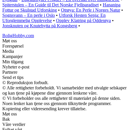
Spiterstulen – En Guide til Det Norske Fjellparadiset
•
Hananipa
Fottur og Skulstad Utforsking
•
Otrøya: En Perle i Norges Natur
•
Sognsvann – En perle i Oslo
•
Utforsk Hesten Senja: En
Uforglemmelig Opplevelse
•
Opplev Klatring på Odderøya
•
Jonsknuten og Knutehytta på Kongsberg
•
BoligHobby.com
Møt oss
Forespørsel
Media
Kampanjer
Min tilgang
Nyheter e-post
Partnere
Send et tips
© Reproduksjon forbudt.
© Alle rettigheter forbeholdt. Vi samarbeider med utvalgte selskaper
og kan tjene på kjøpene dine gjennom lenkene våre.
© Vi forbeholder oss alle rettigheter til materialet på denne siden.
Noen lenker kan tjene oss gjennom tilknyttede programmer.
Kopiering eller videresending krever tillatelse.
Møt oss
Bak
Våre verdier
Folket vårt