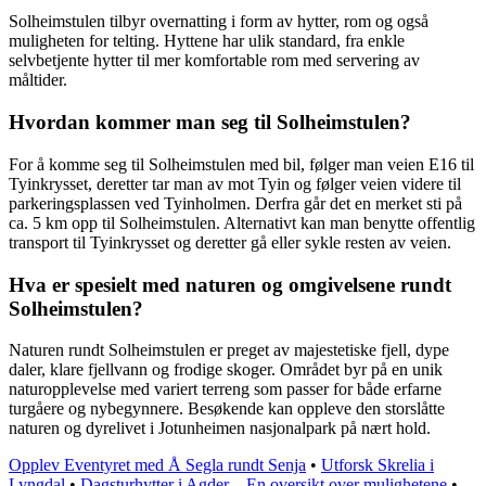
Solheimstulen tilbyr overnatting i form av hytter, rom og også
muligheten for telting. Hyttene har ulik standard, fra enkle
selvbetjente hytter til mer komfortable rom med servering av
måltider.
Hvordan kommer man seg til Solheimstulen?
For å komme seg til Solheimstulen med bil, følger man veien E16 til
Tyinkrysset, deretter tar man av mot Tyin og følger veien videre til
parkeringsplassen ved Tyinholmen. Derfra går det en merket sti på
ca. 5 km opp til Solheimstulen. Alternativt kan man benytte offentlig
transport til Tyinkrysset og deretter gå eller sykle resten av veien.
Hva er spesielt med naturen og omgivelsene rundt
Solheimstulen?
Naturen rundt Solheimstulen er preget av majestetiske fjell, dype
daler, klare fjellvann og frodige skoger. Området byr på en unik
naturopplevelse med variert terreng som passer for både erfarne
turgåere og nybegynnere. Besøkende kan oppleve den storslåtte
naturen og dyrelivet i Jotunheimen nasjonalpark på nært hold.
Opplev Eventyret med Å Segla rundt Senja
•
Utforsk Skrelia i
Lyngdal
•
Dagsturhytter i Agder – En oversikt over mulighetene
•