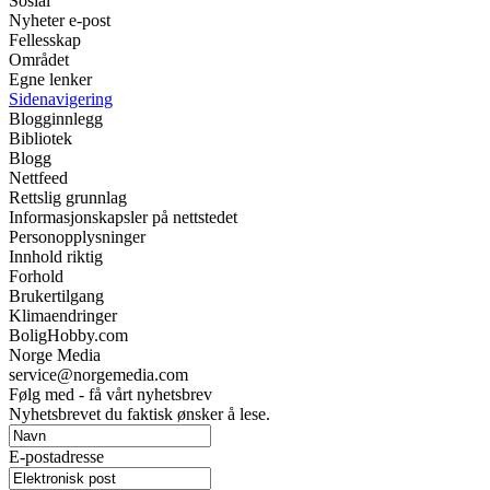
Sosial
Nyheter e-post
Fellesskap
Området
Egne lenker
Sidenavigering
Blogginnlegg
Bibliotek
Blogg
Nettfeed
Rettslig grunnlag
Informasjonskapsler på nettstedet
Personopplysninger
Innhold riktig
Forhold
Brukertilgang
Klimaendringer
BoligHobby.com
Norge Media
service@norgemedia.com
Følg med - få vårt nyhetsbrev
Nyhetsbrevet du faktisk ønsker å lese.
E-postadresse