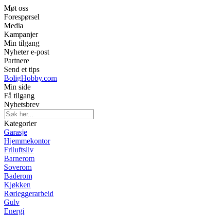
Møt oss
Forespørsel
Media
Kampanjer
Min tilgang
Nyheter e-post
Partnere
Send et tips
BoligHobby.com
Min side
Få tilgang
Nyhetsbrev
Kategorier
Garasje
Hjemmekontor
Friluftsliv
Barnerom
Soverom
Baderom
Kjøkken
Rørleggerarbeid
Gulv
Energi